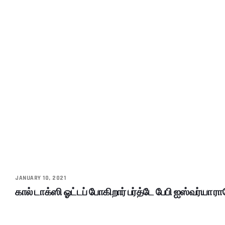
JANUARY 10, 2021
கால் டாக்ஸி ஓட்டப் போகிறார் பர்த்டே பேபி ஐஸ்வர்யா ர