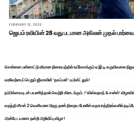
FEBRUARY 12, 2022
ஜெயம் ரவியின் 28 வது படமான அகிலன் முதல் பார்
சென்னை பன்னாட்டு விமான நிலையத்தில் உயிர்காக்கும் ஏ.இ.டி கருவிகளை நிறு
வரவேற்பைப் பெறும் ஜீவாவின் ‘தகப்பன்’ ஃபர்ஸ்ட் லுக்!
நம்பிக்கையுடன் பயணித்தால் வெற்றி கிடைக்கும்..! ‘விஸ்வநாத் & சன்ஸ்’ விழாவில
வதந்தி சீசன் 2 வெளியான பிறகு நான் நிறைய போலீஸ் கதாபாத்திரங்களில் நடிப்பேன
அன்பே டயானா நன்றி அறிவிப்பு விழா !