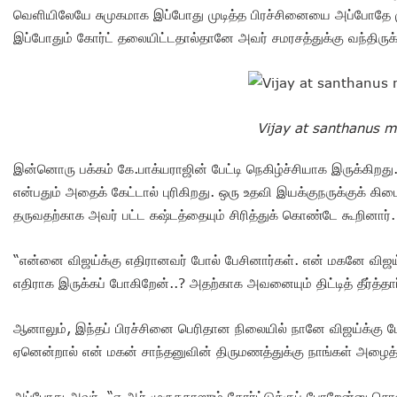
வெளியிலேயே சுமுகமாக இப்போது முடித்த பிரச்சினையை அப்போதே முட
இப்போதும் கோர்ட் தலையிட்டதால்தானே அவர் சமரசத்துக்கு வந்திருக்க
Vijay at santhanus m
இன்னொரு பக்கம் கே.பாக்யராஜின் பேட்டி நெகிழ்ச்சியாக இருக்கிறது. 
என்பதும் அதைக் கேட்டால் புரிகிறது. ஒரு உதவி இயக்குநருக்குக்
தருவதற்காக அவர் பட்ட கஷ்டத்தையும் சிரித்துக் கொண்டே கூறினார்.
“என்னை விஜய்க்கு எதிரானவர் போல் பேசினார்கள். என் மகனே விஜய்
எதிராக இருக்கப் போகிறேன்..? அதற்காக அவனையும் திட்டித் தீர்த்தார
ஆனாலும், இந்தப் பிரச்சினை பெரிதான நிலையில் நானே விஜய்க்கு
ஏனென்றால் என் மகன் சாந்தனுவின் திருமணத்துக்கு நாங்கள் அழைத்த
அப்போது அவர், “ஏ.ஆர்.முருகதாஸும் கோர்ட்டுக்குப் போறேன்னு சொல