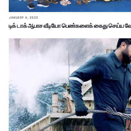
JANUARY 4, 2022
டிக் டாக் ஆபாச வீடியோ பெண்களைக் கைது செய்ய வேண