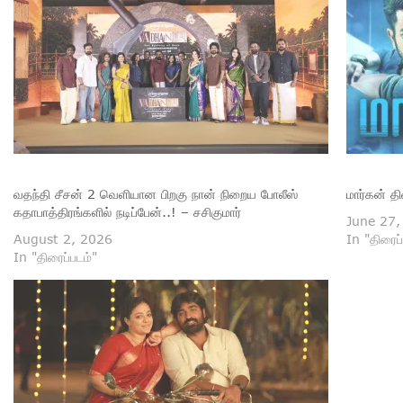
வதந்தி சீசன் 2 வெளியான பிறகு நான் நிறைய போலீஸ்
மார்கன் த
கதாபாத்திரங்களில் நடிப்பேன்..! – சசிகுமார்
June 27,
August 2, 2026
In "திரைப்
In "திரைப்படம்"