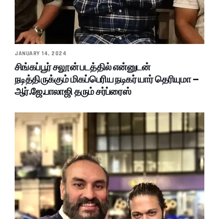
JANUARY 14, 2024
சிங்கப்பூர் சலூன் படத்தில் என்னுடன்
நடித்திருக்கும் மிகப்பெரிய நடிகர் யார் தெரியுமா –
ஆர்.ஜே.பாலாஜி தரும் சர்ப்ரைஸ்