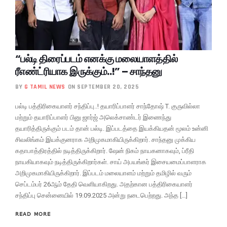
“பல்டி திரைப்படம் எனக்கு மலையாளத்தில்
ரீஎண்ட்ரியாக இருக்கும்..!” – சாந்தனு
BY
G TAMIL NEWS
ON SEPTEMBER 20, 2025
பல்டி பத்திரிகையாளர் சந்திப்பு..! தயாரிப்பாளர் சாந்தோஷ் T. குருவில்லா
மற்றும் தயாரிப்பாளர் பினு ஜார்ஜ் அலெக்சாண்டர் இணைந்து
தயாரித்திருக்கும் படம் தான் பல்டி. இப்படத்தை இயக்கியதன் மூலம் உன்னி
சிவலிங்கம் இயக்குனராக அறிமுகமாகியிருக்கிறார். சாந்தனு முக்கிய
கதாபாத்திரத்தில் நடித்திருக்கிறார். ஷேன் நிகம் நாயகனாகவும், ப்ரீதி
நாயகியாகவும் நடித்திருக்கிறார்கள். சாய் அபயங்கர் இசையமைப்பாளராக
அறிமுகமாகியிருக்கிறார். இப்படம் மலையாளம் மற்றும் தமிழில் வரும்
செப்டம்பர் 26ஆம் தேதி வெளியாகிறது. அதற்கான பத்திரிகையாளர்
சந்திப்பு சென்னையில் 19.09.2025 அன்று நடைபெற்றது. அந்த […]
READ MORE