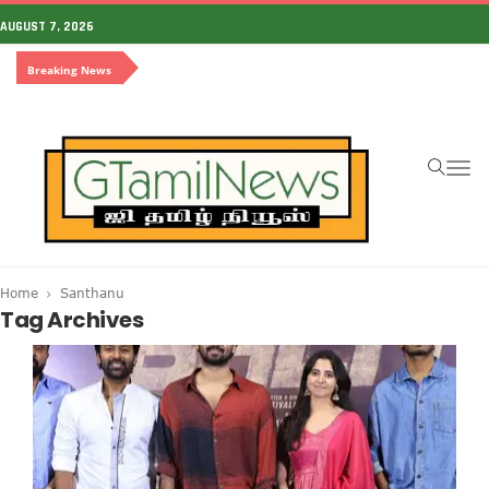
AUGUST 7, 2026
Breaking News
To
na
Home
Santhanu
Tag Archives