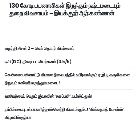
130 கோடி பயனாளிகள் இருந்தும் நஷ்டமடையும்
துறை விவசாயம் – இயக்குநர் ஆர்.கண்ணன்
வதந்தி சீசன் 2 – வெப் தொடர் விமர்சனம்
டிசி (DC) திரைப்பட விமர்சனம் (3.5/5)
சென்னை பன்னாட்டு விமான நிலையத்தில் உயிர்காக்கும் ஏ.இ.டி கருவிகளை
நிறுவும் காவேரி மருத்துவமனை..!
வரவேற்பைப் பெறும் ஜீவாவின் ‘தகப்பன்’ ஃபர்ஸ்ட் லுக்!
நம்பிக்கையுடன் பயணித்தால் வெற்றி கிடைக்கும்..! ‘விஸ்வநாத் & சன்ஸ்’
விழாவில் சூர்யா