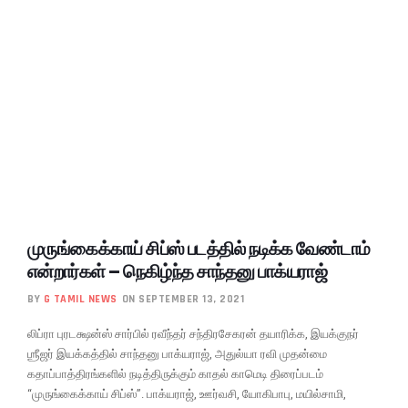
முருங்கைக்காய் சிப்ஸ் படத்தில் நடிக்க வேண்டாம்
என்றார்கள் – நெகிழ்ந்த சாந்தனு பாக்யராஜ்
BY
G TAMIL NEWS
ON SEPTEMBER 13, 2021
லிப்ரா புரடக்ஷன்ஸ் சார்பில் ரவீந்தர் சந்திரசேகரன் தயாரிக்க, இயக்குநர்
ஶ்ரீஜர் இயக்கத்தில் சாந்தனு பாக்யராஜ், அதுல்யா ரவி முதன்மை
கதாப்பாத்திரங்களில் நடித்திருக்கும் காதல் காமெடி திரைப்படம்
“முருங்கைக்காய் சிப்ஸ்”. பாக்யராஜ், ஊர்வசி, யோகிபாபு, மயில்சாமி,