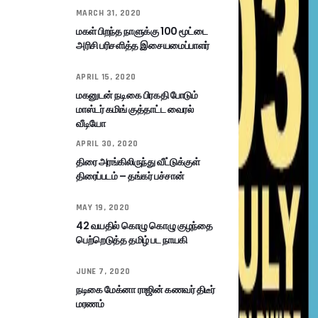
MARCH 31, 2020
மகள் பிறந்த நாளுக்கு 100 மூட்டை
அரிசி பரிசளித்த இசையமைப்பாளர்
APRIL 15, 2020
மகனுடன் நடிகை பிரகதி போடும்
மாஸ்டர் கமிங் குத்தாட்ட வைரல்
வீடியோ
APRIL 30, 2020
திரை அரங்கிலிருந்து வீட்டுக்குள்
திரைப்படம் – தங்கர் பச்சான்
MAY 19, 2020
42 வயதில் கொழு கொழு குழந்தை
பெற்றெடுத்த தமிழ் பட நாயகி
JUNE 7, 2020
நடிகை மேக்னா ராஜின் கணவர் திடீர்
மரணம்