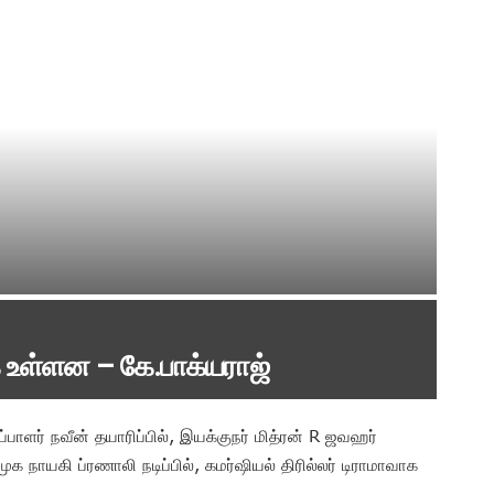
உள்ளன – கே.பாக்யராஜ்
ிப்பாளர் நவீன் தயாரிப்பில், இயக்குநர் மித்ரன் R ஜவஹர்
க நாயகி ப்ரணாலி நடிப்பில், கமர்ஷியல் திரில்லர் டிராமாவாக