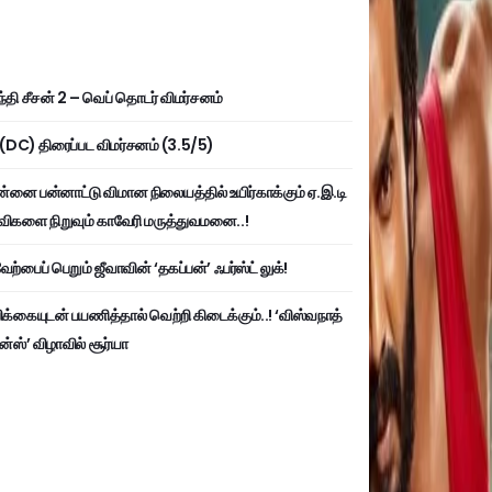
்தி சீசன் 2 – வெப் தொடர் விமர்சனம்
ி (DC) திரைப்பட விமர்சனம் (3.5/5)
்னை பன்னாட்டு விமான நிலையத்தில் உயிர்காக்கும் ஏ.இ.டி
விகளை நிறுவும் காவேரி மருத்துவமனை..!
ற்பைப் பெறும் ஜீவாவின் ‘தகப்பன்’ ஃபர்ஸ்ட் லுக்!
பிக்கையுடன் பயணித்தால் வெற்றி கிடைக்கும்..! ‘விஸ்வநாத்
ன்ஸ்’ விழாவில் சூர்யா