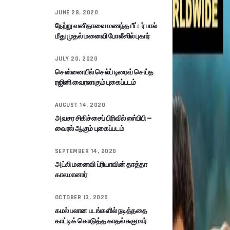
JUNE 28, 2020
நேற்று வனிதாவை மணந்த பீட்டர் பால்
மீது முதல் மனைவி போலீஸில் புகார்
JULY 20, 2020
சென்னையில் செல்ப் டிரைவ் செய்த
ரஜினி வைரலாகும் புகைப்படம்
AUGUST 14, 2020
அவசர சிகிச்சைப் பிரிவில் எஸ்பிபி –
வைரல் ஆகும் புகைப்படம்
SEPTEMBER 14, 2020
அட்லி மனைவி ப்ரியாவின் தாத்தா
காலமானார்
OCTOBER 13, 2020
கமல் பலான படங்களில் நடித்ததை
காட்டிக் கொடுத்த காதல் சுகுமார்