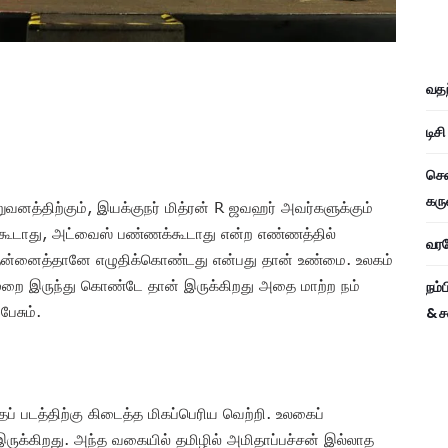
வதந
டிச
சென
கரு
நிறுவனத்திற்கும், இயக்குநர் மித்ரன் R ஜவஹர் அவர்களுக்கும்
லக்கூடாது, அட்வைஸ் பண்ணக்கூடாது என்ற எண்ணத்தில்
வரவே
தன்னைத்தானே எழுதிக்கொண்டது என்பது தான் உண்மை. உலகம்
ுறை இருந்து கொண்டே தான் இருக்கிறது அதை மாற்ற நம்
நம்
பேசும்.
& ச
தப் படத்திற்கு கிடைத்த மிகப்பெரிய வெற்றி. உலகைப்
ருக்கிறது. அந்த வகையில் தமிழில் அமிதாப்பச்சன் இல்லாத