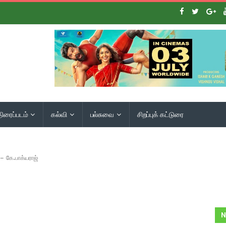
திரைப்படம்
கல்வி
பல்சுவை
சிறப்புக் கட்டுரை
 கே.பாக்யராஜ்
N