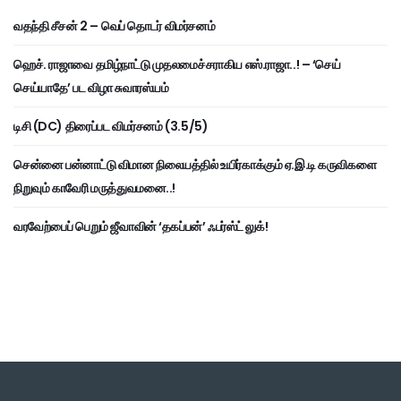
வதந்தி சீசன் 2 – வெப் தொடர் விமர்சனம்
ஹெச். ராஜாவை தமிழ்நாட்டு முதலமைச்சராகிய எஸ்.ராஜா..! – ‘செய்
செய்யாதே’ பட விழா சுவாரஸ்யம்
டிசி (DC) திரைப்பட விமர்சனம் (3.5/5)
சென்னை பன்னாட்டு விமான நிலையத்தில் உயிர்காக்கும் ஏ.இ.டி கருவிகளை
நிறுவும் காவேரி மருத்துவமனை..!
வரவேற்பைப் பெறும் ஜீவாவின் ‘தகப்பன்’ ஃபர்ஸ்ட் லுக்!