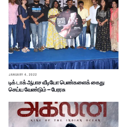
JANUARY 4, 2022
டிக் டாக் ஆபாச வீடியோ பெண்களைக் கைது
செய்ய வேண்டும் – பேரரசு