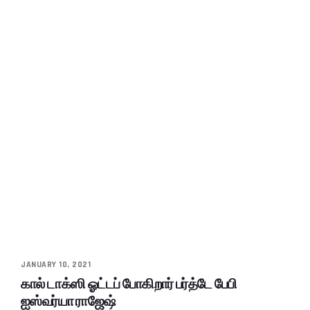
JANUARY 10, 2021
கால் டாக்ஸி ஓட்டப் போகிறார் பர்த்டே பேபி
ஐஸ்வர்யா ராஜேஷ்