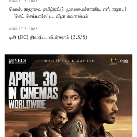
AUGUST 7, 2026
ஹெச். ராஜாவை தமிழ்நாட்டு முதலமைச்சராகிய எஸ்.ராஜா..!
– ‘செய் செய்யாதே’ பட விழா சுவாரஸ்யம்
AUGUST 7, 2026
டிசி (DC) திரைப்பட விமர்சனம் (3.5/5)