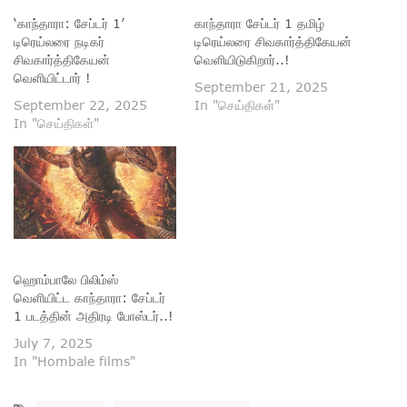
‘காந்தாரா: சேப்டர் 1’
காந்தாரா சேப்டர் 1 தமிழ்
டிரெய்லரை நடிகர்
டிரெய்லரை சிவகார்த்திகேயன்
சிவகார்த்திகேயன்
வெளியிடுகிறார்..!
வெளியிட்டார் !
September 21, 2025
September 22, 2025
In "செய்திகள்"
In "செய்திகள்"
ஹொம்பாலே பிலிம்ஸ்
வெளியிட்ட காந்தாரா: சேப்டர்
1 படத்தின் அதிரடி போஸ்டர்..!
July 7, 2025
In "Hombale films"