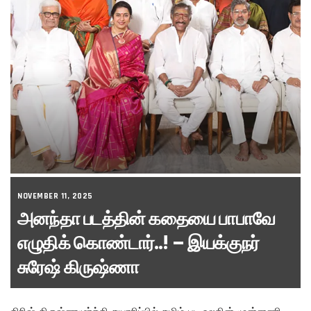
NOVEMBER 11, 2025
அனந்தா படத்தின் கதையை பாபாவே
எழுதிக் கொண்டார்..! – இயக்குநர்
சுரேஷ் கிருஷ்ணா
கிரிஷ் கிருஷ்ணமூர்த்தி தயாரிப்பில் தமிழ் பட உலகின் முன்னணி