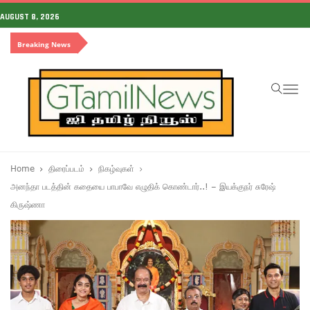
AUGUST 8, 2026
Breaking News
To
na
Home
திரைப்படம்
நிகழ்வுகள்
அனந்தா படத்தின் கதையை பாபாவே எழுதிக் கொண்டார்..! – இயக்குநர் சுரேஷ்
கிருஷ்ணா