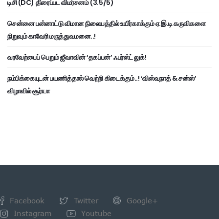
டிசி (DC) திரைப்பட விமர்சனம் (3.5/5)
சென்னை பன்னாட்டு விமான நிலையத்தில் உயிர்காக்கும் ஏ.இ.டி கருவிகளை
நிறுவும் காவேரி மருத்துவமனை..!
வரவேற்பைப் பெறும் ஜீவாவின் ‘தகப்பன்’ ஃபர்ஸ்ட் லுக்!
நம்பிக்கையுடன் பயணித்தால் வெற்றி கிடைக்கும்..! ‘விஸ்வநாத் & சன்ஸ்’
விழாவில் சூர்யா
Facebook
Twitter
Google+
Instagram
Youtube