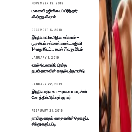
NOVEMBER 13, 2018
மனைவி ரஜினியைப் பிரிந்தார்
விஷ்ணு விஷால்
DECEMBER 6, 2018
இந்தியாவில் அதிக சம்பளம் –
முதலிடம் சல்மான் கான்… ரஜினி
14வது இடம்… கமல் 71வது இடம்
JANUARY 1, 2019
லாஸ் வேகாஸில் பிறந்த
நயன்தாராவின் காதல் புத்தாண்டு
JANUARY 22, 2019
இந்தி காஞ்சனா – ராகவா லாரன்ஸ்
வேடத்தில் அக்‌ஷய்குமார்
FEBRUARY 21, 2019
நான்கு காதல் கதைகளின் தொகுப்பு
சில்லு கருப்பட்டி