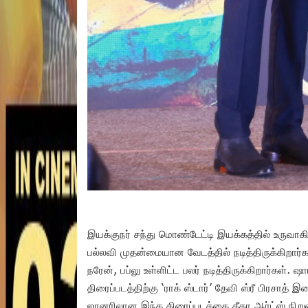
இயக்குநர் சந்து மொண்டேட்டி இயக்கத்தில் உருவாகி
பல்லவி முதன்மையான வேடத்தில் நடித்திருக்கிறார
நரேன், பப்லு உள்ளிட்ட பலர் நடித்திருக்கிறார்கள். 
திரைப்படத்திற்கு ‘ராக் ஸ்டார்’ தேவி ஸ்ரீ பிரசாத்
ஜானரிலான இந்த திரைப்படத்தை கீதா ஆர்ட்ஸ் நிறுவன