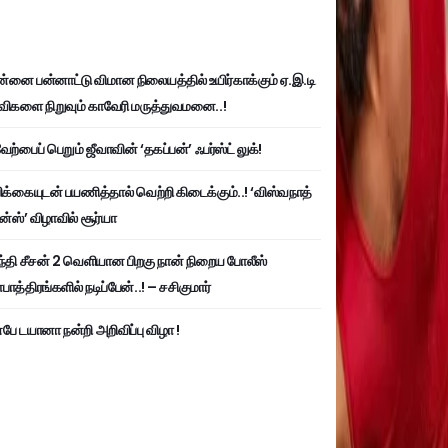
்னை பன்னாட்டு விமான நிலையத்தில் உயிர்காக்கும் ஏ.இ.டி
விகளை நிறுவும் காவேரி மருத்துவமனை..!
ற்பைப் பெறும் ஜீவாவின் ‘தகப்பன்’ ஃபர்ஸ்ட் லுக்!
பிக்கையுடன் பயணித்தால் வெற்றி கிடைக்கும்..! ‘விஸ்வநாத்
ன்ஸ்’ விழாவில் சூர்யா
்தி சீசன் 2 வெளியான பிறகு நான் நிறைய போலீஸ்
ாத்திரங்களில் நடிப்பேன்..! – சசிகுமார்
பே டயானா நன்றி அறிவிப்பு விழா !