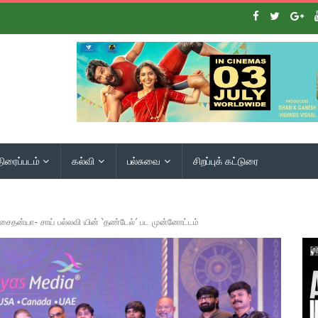
திரைப்படம்
கல்வி
பல்சுவை
சிறப்புக் கட்டுரை
 சைதன்யா- சாய் பல்லவி யின் ‘தண்டேல்’ பட முன்னோட்டம்