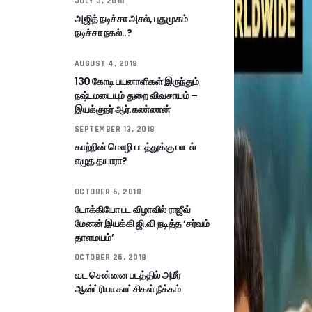
JULY 3, 2018
அஜித் நடிச்சா அசல், புதுமுகம்
நடிச்சா நகல்..?
AUGUST 4, 2018
130 கோடி பயனாளிகள் இருந்தும்
நஷ்டமடையும் துறை விவசாயம் –
இயக்குநர் ஆர்.கண்ணன்
SEPTEMBER 13, 2018
காற்றின் மொழி படத்துக்கு பாடல்
எழுத தயாரா?
OCTOBER 6, 2018
டோக்கியோ பட விழாவில் ராஜீவ்
மேனன் இயக்கி ஜி.வி நடித்த ‘சர்வம்
தாளமயம்’
OCTOBER 26, 2018
வட சென்னை படத்தில் அமீர்
ஆன்ட்ரியா காட்சிகள் நீக்கம்