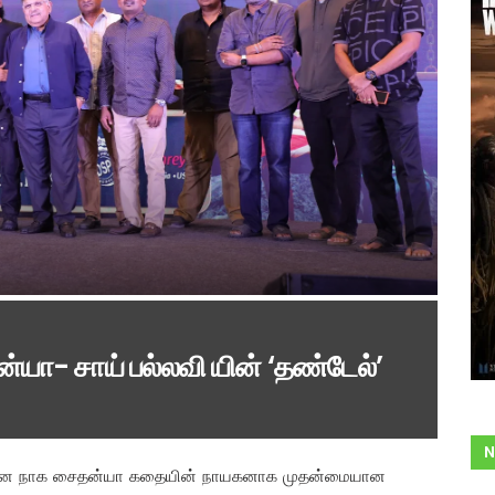
்யா- சாய் பல்லவி யின் ‘தண்டேல்’
N
டிகரான நாக சைதன்யா கதையின் நாயகனாக முதன்மையான