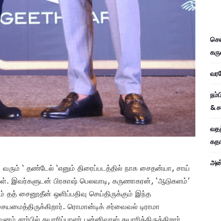
சென
கரு
வரவே
நம்
& ச
வதந
கதாப
அன்
 வரும் ‘ தண்டேல் ‘எனும் திரைப்படத்தில் நாக சைதன்யா, சாய்
்கள். இவர்களுடன் பிரகாஷ் பெலவாடி, கருணாகரன், ‘ஆடுகளம்’
ஷாம் தத் சைனூதீன் ஒளிப்பதிவு செய்திருக்கும் இந்த
 இசையமைத்திருக்கிறார். ரொமான்டிக் சர்வைவல் டிராமா
ம் சார்பில் தயாரிப்பாளர் பன்னிவாஸ் தயாரித்திருக்கிறார்.