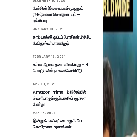
DECEMBER 9, 2020
பேச்சிலர் இசை உலகம் முழுதும்
ரசிகர்களை சென்றடையும் –
டில்லிபாபு
JANUARY 10, 2021
கால் டாக்ஸி ஓட்டப் போகிறார் பர்த்டே
பேபி ஐஸ்வர்யா ராஜேஷ்
FEBRUARY 18, 2021
சக்ரா மீதான தடை விலகியது – 4
மொழிகளில் நாளை வெளியீடு
APRIL 1, 2021
Amazon Prime -ல் இந்தியில்
வெளியாகும் சூர்யாவின் சூரரை
போற்று
MAY 17, 2021
இன்று கோலிவுட்டை உலுக்கிய
கொரோனா மரணங்கள்