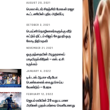
AUGUST 20, 2021
மெகா ஸ்டார் சிரஞ்சீவி மோகன் ராஜா
கூட்டணியின் புதிய அறிவிப்பு
OCTOBER 2, 2021
பெஃப்ஸி தொழிலாளர்களுக்கு வீடு
கட்டும் திட்டம் விஜய் சேதுபதி ஒரு
கோடி நிதி உதவி
NOVEMBER 21, 2021
ஒரு தந்தையின் அழுகுரலைப்
பாடியிருக்கிறேன் – எஸ். ஏ.சி
உருக்கம்
JANUARY 4, 2022
டிக் டாக் ஆபாச வீடியோ
பெண்களைக் கைது செய்ய
வேண்டும் – பேரரசு
FEBRUARY 12, 2022
ஜெயம் ரவியின் 28 வது படமான
அகிலன் முதல் பார்வை வெளியானது