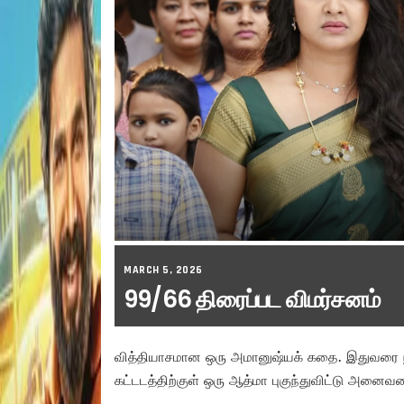
MARCH 5, 2026
99/66 திரைப்பட விமர்சனம்
வித்தியாசமான ஒரு அமானுஷ்யக் கதை. இதுவரை நாம்
கட்டடத்திற்குள் ஒரு ஆத்மா புகுந்துவிட்டு அனைவர