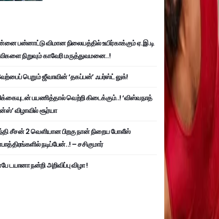
்னை பன்னாட்டு விமான நிலையத்தில் உயிர்காக்கும் ஏ.இ.டி
விகளை நிறுவும் காவேரி மருத்துவமனை..!
ற்பைப் பெறும் ஜீவாவின் ‘தகப்பன்’ ஃபர்ஸ்ட் லுக்!
பிக்கையுடன் பயணித்தால் வெற்றி கிடைக்கும்..! ‘விஸ்வநாத்
ன்ஸ்’ விழாவில் சூர்யா
்தி சீசன் 2 வெளியான பிறகு நான் நிறைய போலீஸ்
ாத்திரங்களில் நடிப்பேன்..! – சசிகுமார்
பே டயானா நன்றி அறிவிப்பு விழா !