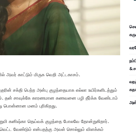
சென
கரு
வரவே
நம்
& ச
் அவர் காட்டும் மிருக வெறி அட்டகாசம்.
வதந
கதாப
தரின் சக்தி பெற்ற அன்பு குழந்தையாக எல்லா உயிர்களிடத்தும்
கலாம். தன் சாவுக்கே காரணமான கணவனை பழி தீர்க்க வேண்டாம்
அன்
து பொன்னான மனம் புரிகிறது.
் சிறுமி கனிஷ்கா தெய்வக் குழந்தை போலவே தோன்றுகிறார்.
 வெட்ட வேண்டும் என்பதற்கு அவள் சொல்லும் விளக்கம்