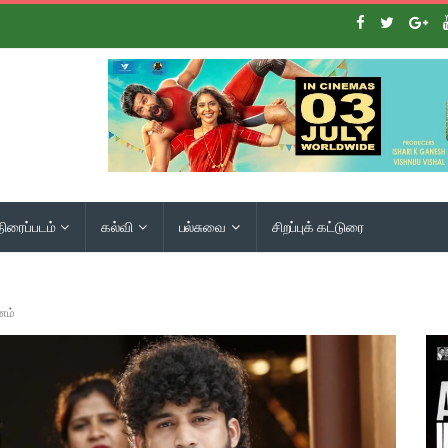
திரைப்படம்
கல்வி
பல்சுவை
சிறப்புக் கட்டுரை
னம்