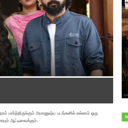
 பார்த்திருக்கும் அமானுஷ்ய படங்களில் எல்லாம் ஒரு
N
ையும் ஆட்டிவைக்கும்.