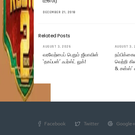
DECEMBER 21, 2018
Related Posts
AUGUST 3, 2026
AUGUST 3, 
வரவேற்பைப் பெறும் ஜீவாவின்
நம்பிக்கை
‘தகப்பன்’ ஃபர்ஸ்ட் லுக்!
வெற்றி கி
& சன்ஸ்’ 
Facebook
Twitter
Google