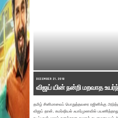
DECEMBER 21, 2018
விஜய் யின் நன்றி மறவாத உயர்ந
தமிழ் சினிமாவைப் பொறுத்தவரை ரஜினிக்கு அடுத்த
விஜய் தான். கமர்ஷியல் ஃபார்முலாவில் பயணித்தா
நடிப்பதன் மூலம் தனக்கான சமூகக் கடமையையும் ஆற