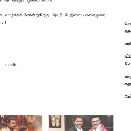
ட வாழ்த்தத் தோன்றுகிறது. அவரிடம் இளைய தலைமுறை
்..!
சென
கரு
வரவே
நம்
& ச
LinkedIn
வதந
கதாப
அன்