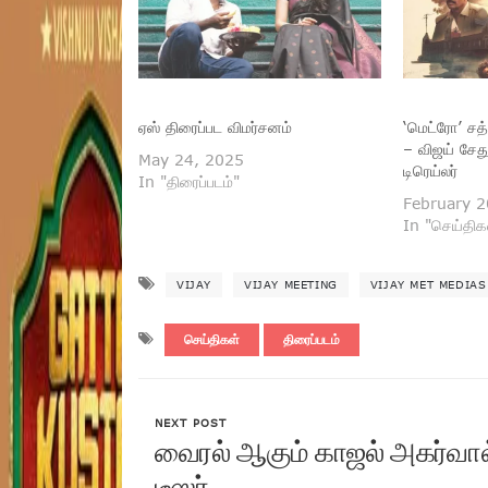
ஏஸ் திரைப்பட விமர்சனம்
‘மெட்ரோ’ சத்
– விஜய் சேத
May 24, 2025
டிரெய்லர்
In "திரைப்படம்"
February 2
In "செய்திக
VIJAY
VIJAY MEETING
VIJAY MET MEDIAS
செய்திகள்
திரைப்படம்
NEXT POST
வைரல் ஆகும் காஜல் அகர்வால்
டீஸர்