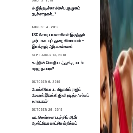
JULY 3, 2018
அஜித் நடிச்சா அசல், புதுமுகம்
நடிச்சா நகல்..?
AUGUST 4, 2018
130 கோடி பயனாளிகள் இருந்தும்
நஷ்டமடையும் துறை விவசாயம் –
இயக்குநர் ஆர்.கண்ணன்
SEPTEMBER 13, 2018
காற்றின் மொழி படத்துக்கு பாடல்
எழுத தயாரா?
OCTOBER 6, 2018
டோக்கியோ பட விழாவில் ராஜீவ்
மேனன் இயக்கி ஜி.வி நடித்த ‘சர்வம்
தாளமயம்’
OCTOBER 26, 2018
வட சென்னை படத்தில் அமீர்
ஆன்ட்ரியா காட்சிகள் நீக்கம்