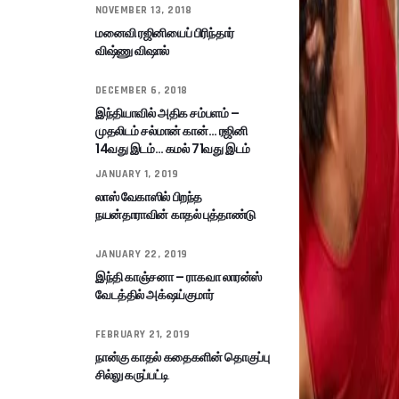
NOVEMBER 13, 2018
மனைவி ரஜினியைப் பிரிந்தார்
விஷ்ணு விஷால்
DECEMBER 6, 2018
இந்தியாவில் அதிக சம்பளம் –
முதலிடம் சல்மான் கான்… ரஜினி
14வது இடம்… கமல் 71வது இடம்
JANUARY 1, 2019
லாஸ் வேகாஸில் பிறந்த
நயன்தாராவின் காதல் புத்தாண்டு
JANUARY 22, 2019
இந்தி காஞ்சனா – ராகவா லாரன்ஸ்
வேடத்தில் அக்‌ஷய்குமார்
FEBRUARY 21, 2019
நான்கு காதல் கதைகளின் தொகுப்பு
சில்லு கருப்பட்டி