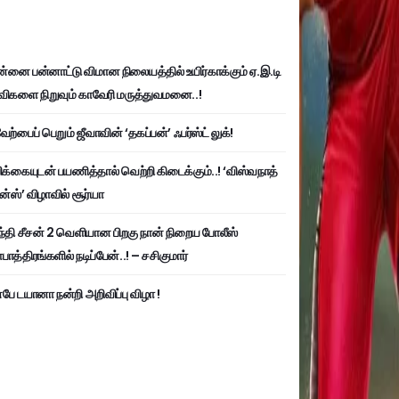
்னை பன்னாட்டு விமான நிலையத்தில் உயிர்காக்கும் ஏ.இ.டி
விகளை நிறுவும் காவேரி மருத்துவமனை..!
ற்பைப் பெறும் ஜீவாவின் ‘தகப்பன்’ ஃபர்ஸ்ட் லுக்!
பிக்கையுடன் பயணித்தால் வெற்றி கிடைக்கும்..! ‘விஸ்வநாத்
ன்ஸ்’ விழாவில் சூர்யா
்தி சீசன் 2 வெளியான பிறகு நான் நிறைய போலீஸ்
ாத்திரங்களில் நடிப்பேன்..! – சசிகுமார்
பே டயானா நன்றி அறிவிப்பு விழா !