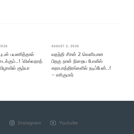
2026
AUGUST 2, 2026
யுடன் பயணித்தால்
வதந்தி சீசன் 2 வெளியான
டைக்கும்..! ‘விஸ்வநாத்
பிறகு நான் நிறைய போலீஸ்
விழாவில் சூர்யா
கதாபாத்திரங்களில் நடிப்பேன்..!
– சசிகுமார்
+
Instagram
Youtube