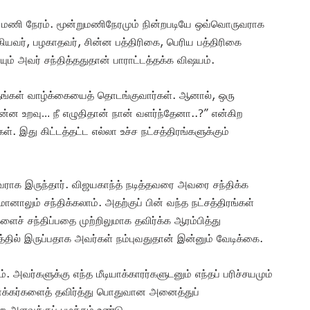
று மணி நேரம். மூன்றுமணிநேரமும் நின்றபடியே ஒவ்வொருவராக
பழகியவர், பழகாதவர், சின்ன பத்திரிகை, பெரிய பத்திரிகை
ும் அவர் சந்தித்ததுதான் பாராட்டத்தக்க விஷயம்.
ன் தங்கள் வாழ்க்கையைத் தொடங்குவார்கள். ஆனால், ஒரு
என்ன உறவு… நீ எழுதிதான் நான் வளர்ந்தேனா..?” என்கிற
ள். இது கிட்டத்தட்ட எல்லா உச்ச நட்சத்திரங்களுக்கும்
ராக இருந்தார். விஜயகாந்த் நடித்தவரை அவரை சந்திக்க
ானாலும் சந்திக்கலாம். அதற்குப் பின் வந்த நட்சத்திரங்கள்
ளைச் சந்திப்பதை முற்றிலுமாக தவிர்க்க ஆரம்பித்து
்சத்தில் இருப்பதாக அவர்கள் நம்புவதுதான் இன்னும் வேடிக்கை.
். அவர்களுக்கு எந்த மீடியாக்காரர்களுடனும் எந்தப் பரிச்சயமும்
யாக்கர்களைத் தவிர்த்து பொதுவான அனைத்துப்
 அளவுக்குப் பழக்கம் உண்டு.