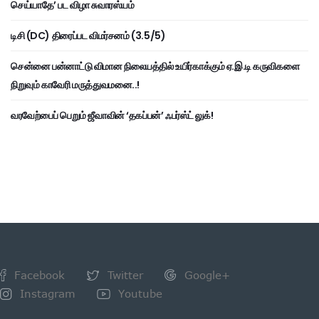
செய்யாதே’ பட விழா சுவாரஸ்யம்
டிசி (DC) திரைப்பட விமர்சனம் (3.5/5)
சென்னை பன்னாட்டு விமான நிலையத்தில் உயிர்காக்கும் ஏ.இ.டி கருவிகளை
நிறுவும் காவேரி மருத்துவமனை..!
வரவேற்பைப் பெறும் ஜீவாவின் ‘தகப்பன்’ ஃபர்ஸ்ட் லுக்!
Facebook
Twitter
Google+
Instagram
Youtube