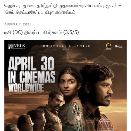
ஹெச். ராஜாவை தமிழ்நாட்டு முதலமைச்சராகிய எஸ்.ராஜா..! –
‘செய் செய்யாதே’ பட விழா சுவாரஸ்யம்
AUGUST 7, 2026
டிசி (DC) திரைப்பட விமர்சனம் (3.5/5)