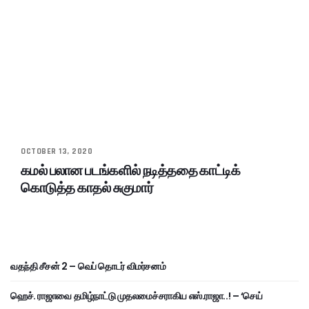
OCTOBER 13, 2020
கமல் பலான படங்களில் நடித்ததை காட்டிக்
கொடுத்த காதல் சுகுமார்
வதந்தி சீசன் 2 – வெப் தொடர் விமர்சனம்
ஹெச். ராஜாவை தமிழ்நாட்டு முதலமைச்சராகிய எஸ்.ராஜா..! – ‘செய்