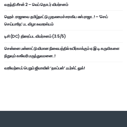
வதந்தி சீசன் 2 – வெப் தொடர் விமர்சனம்
ஹெச். ராஜாவை தமிழ்நாட்டு முதலமைச்சராகிய எஸ்.ராஜா..! – ‘செய்
செய்யாதே’ பட விழா சுவாரஸ்யம்
டிசி (DC) திரைப்பட விமர்சனம் (3.5/5)
சென்னை பன்னாட்டு விமான நிலையத்தில் உயிர்காக்கும் ஏ.இ.டி கருவிகளை
நிறுவும் காவேரி மருத்துவமனை..!
வரவேற்பைப் பெறும் ஜீவாவின் ‘தகப்பன்’ ஃபர்ஸ்ட் லுக்!