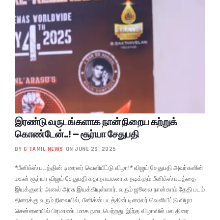
இரண்டு வருடங்களாக நான் நிறைய கற்றுக்
கொண்டேன்..! – சூர்யா சேதுபதி
BY
G TAMIL NEWS
ON JUNE 29, 2025
*பீனிக்ஸ் படத்தின் டிரைலர் வெளியீட்டு விழா!* விஜய் சேதுபதி அவர்களின்
மகன் சூர்யா விஜய் சேதுபதி கதாநாயகனாக நடிக்கும் பீனிக்ஸ் படத்தை
இயக்குனர் அனல் அரசு இயக்கியுள்ளார். வரும் ஜூலை நான்காம் தேதி படம்
திரைக்கு வரும் நிலையில், பீனிக்ஸ் படத்தின் டிரைலர் வெளியீட்டு விழா
சென்னையில் பிரமாண்டமாக நடைபெற்றது. இந்த விழாவில் பல திரை