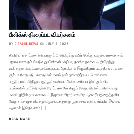
பீனிக்ஸ் திரைப்பட விமர்சனம்
BY
G TAMIL NEWS
ON JULY 4, 2025
தீயிலிட்டு சாம்பலாக்கினாலும் அதிலிருந்து உயிர் பெற்று வரும் புராணகாலப்
பறவையாக நம்பப்படுவது பீனிக்ஸ். அப்படி நசுக்க நசுக்க அதிலிருந்து
உயிர்த்துக் கிளம்பும் ஒடுக்கப்பட்ட பிறவியாக இருக்கிறார் படத்தின் நாயகன்
சூர்யா சேதுபதி. கதையின் களம் நாம் நன்கறிந்த வடசென்னைப்
பகுதிதான். அதிலும் குத்துச்சண்டை பின்னணியை இன்னும் சில
படங்களில் பார்த்திருக்கிறோம். எனவே விஜய் சேதுபதியின் பதின்வயது
மகன் இதில் நாயகனாக அறிமுகமாகிறார் என்கிற ஆச்சரியத்தைத்தவிர
வேறு எந்த முக்கியத்துவமும் படத்துக்கு முந்தைய எதிர்பார்ப்பில் இல்லை.
ஆனால் இதெல்லாம் […]
READ MORE