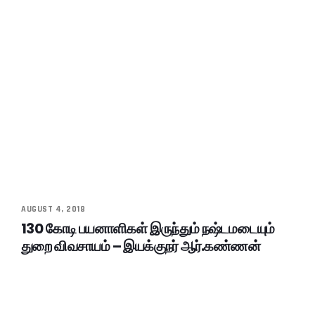
AUGUST 4, 2018
130 கோடி பயனாளிகள் இருந்தும் நஷ்டமடையும்
துறை விவசாயம் – இயக்குநர் ஆர்.கண்ணன்