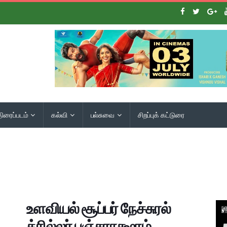
திரைப்படம்
கல்வி
பல்சுவை
சிறப்புக் கட்டுரை
உளவியல் சூப்பர் நேச்சுரல்
த்ரில்லர் பஞ்சராக்ஷரம்