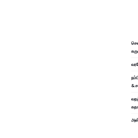
சென
கரு
வரவே
நம்
& ச
வதந
கதாப
அன்