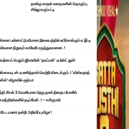
நான்கு காதல் கதைகளின் தொகுப்பு
சில்லு கருப்பட்டி
்னை பன்னாட்டு விமான நிலையத்தில் உயிர்காக்கும் ஏ.இ.டி
விகளை நிறுவும் காவேரி மருத்துவமனை..!
ற்பைப் பெறும் ஜீவாவின் ‘தகப்பன்’ ஃபர்ஸ்ட் லுக்!
பிக்கையுடன் பயணித்தால் வெற்றி கிடைக்கும்..! ‘விஸ்வநாத்
ன்ஸ்’ விழாவில் சூர்யா
்தி சீசன் 2 வெளியான பிறகு நான் நிறைய போலீஸ்
ாத்திரங்களில் நடிப்பேன்..! – சசிகுமார்
பே டயானா நன்றி அறிவிப்பு விழா !