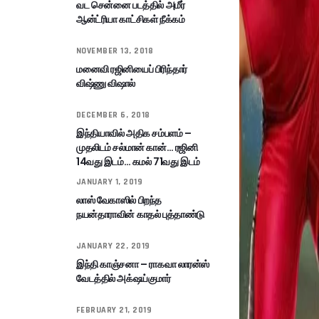
வட சென்னை படத்தில் அமீர்
ஆன்ட்ரியா காட்சிகள் நீக்கம்
NOVEMBER 13, 2018
மனைவி ரஜினியைப் பிரிந்தார்
விஷ்ணு விஷால்
DECEMBER 6, 2018
இந்தியாவில் அதிக சம்பளம் –
முதலிடம் சல்மான் கான்… ரஜினி
14வது இடம்… கமல் 71வது இடம்
JANUARY 1, 2019
லாஸ் வேகாஸில் பிறந்த
நயன்தாராவின் காதல் புத்தாண்டு
JANUARY 22, 2019
இந்தி காஞ்சனா – ராகவா லாரன்ஸ்
வேடத்தில் அக்‌ஷய்குமார்
FEBRUARY 21, 2019