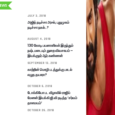
EWS
JULY 3, 2018
அஜித் நடிச்சா அசல், புதுமுகம்
நடிச்சா நகல்..?
AUGUST 4, 2018
130 கோடி பயனாளிகள் இருந்தும்
நஷ்டமடையும் துறை விவசாயம் –
இயக்குநர் ஆர்.கண்ணன்
SEPTEMBER 13, 2018
காற்றின் மொழி படத்துக்கு பாடல்
எழுத தயாரா?
OCTOBER 6, 2018
டோக்கியோ பட விழாவில் ராஜீவ்
மேனன் இயக்கி ஜி.வி நடித்த ‘சர்வம்
தாளமயம்’
OCTOBER 26, 2018