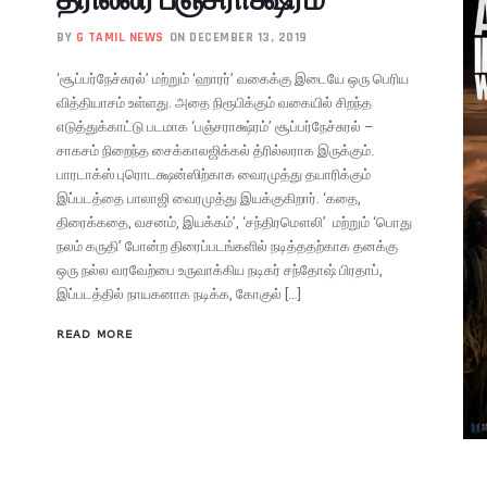
BY
G TAMIL NEWS
ON DECEMBER 13, 2019
‘சூப்பர்நேச்சுரல்’ மற்றும் ‘ஹாரர்’ வகைக்கு இடையே ஒரு பெரிய
வித்தியாசம் உள்ளது. அதை நிரூபிக்கும் வகையில் சிறந்த
எடுத்துக்காட்டு படமாக ‘பஞ்சராக்ஷ்ரம்’ சூப்பர்நேச்சுரல் –
சாகசம் நிறைந்த சைக்காலஜிக்கல் த்ரில்லராக இருக்கும்.
பாரடாக்ஸ் புரொடக்ஷன்ஸிற்காக வைரமுத்து தயாரிக்கும்
இப்படத்தை பாலாஜி வைரமுத்து இயக்குகிறார். ‘கதை,
திரைக்கதை, வசனம், இயக்கம்’, ‘சந்திரமௌலி’ மற்றும் ‘பொது
நலம் கருதி’ போன்ற திரைப்படங்களில் நடித்ததற்காக தனக்கு
ஒரு நல்ல வரவேற்பை உருவாக்கிய நடிகர் சந்தோஷ் பிரதாப்,
இப்படத்தில் நாயகனாக நடிக்க, கோகுல் […]
READ MORE