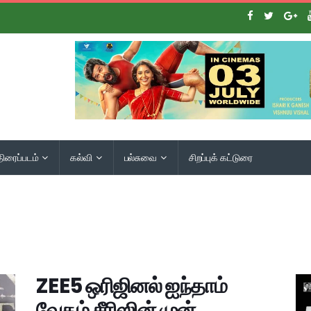
திரைப்படம்
கல்வி
பல்சுவை
சிறப்புக் கட்டுரை
ZEE5 ஒரிஜினல் ஐந்தாம்
வேதம் சீரிஸின் முன்