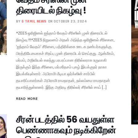
திரையிடல் நிகழ்வு !
BY
G TAMIL NEWS
ON OCTOBER 23, 2024
*ZEE5 ஒரிஜினல் ஐந்தாம் வேதம் சீரிஸின் முன் திரையிடல்
நிகழ்வு !!!*ZEE5 நிறுவனம் அதன் அடுத்த ஒரிஜினல் சீரிஸான,
‘ஐந்தாம் வேதம்’ சீரிஸை, பத்திரிக்கை ஊடக நண்பர்களுக்கு
பிரத்தியேகமாகச் சிறப்பு முன் திரையிடல் செய்தது. ஆன்மீகம்,
மர்மம், அறிவியல் கலந்து பரபரப்பான திரில்லராக உருவாகி
இருக்கும் இந்த சீரிஸை, மர்மதேசம் புகழ் இயக்குநர் நாகா
இயக்கியுள்ளார். அபிராமி மீடியா ஒர்க்ஸின் சார்பில்
தயாரிப்பாளர்கள் அபிராமி ராமநாதன், நல்லம்மை ராமநாதன்
தயாரித்துள்ளனர். இந்த அதிரடி திரில்லர் சீரிஸில் சாய் […]
READ MORE
சீரன் படத்தில் 56 வயதுள்ள
பெண்ணாகவும் நடிக்கிறேன்