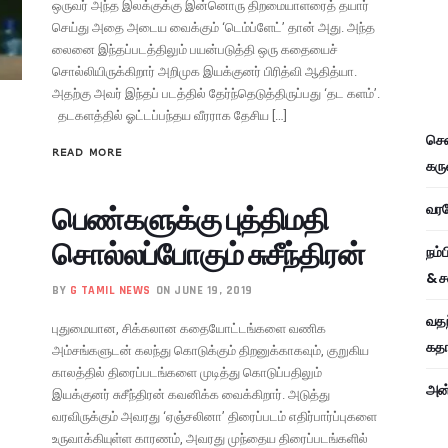
ஒருவர் அந்த இலக்குக்கு இன்னொரு திறமையாளரைத் தயார்
செய்து அதை அடைய வைக்கும் ‘டெம்ப்ளேட்’ தான் அது. அந்த
லைனை இந்தப்படத்திலும் பயன்படுத்தி ஒரு கதையைச்
சொல்லியிருக்கிறார் அறிமுக இயக்குனர் பிரித்வி ஆதித்யா.
அதற்கு அவர் இந்தப் படத்தில் தேர்ந்தெடுத்திருப்பது ‘தட களம்’.
தடகளத்தில் ஓட்டப்பந்தய வீரராக தேசிய […]
சென
READ MORE
கரு
பெண்களுக்கு புத்திமதி
வரவே
சொல்லப்போகும் சுசீந்திரன்
நம்
& ச
BY
G TAMIL NEWS
ON JUNE 19, 2019
வதந
புதுமையான, சிக்கலான கதையோட்டங்களை வணிக
கதாப
அம்சங்களுடன் கலந்து கொடுக்கும் திறனுக்காகவும், குறுகிய
காலத்தில் திரைப்படங்களை முடித்து கொடுப்பதிலும்
அன்
இயக்குனர் சுசீந்திரன் கவனிக்க வைக்கிறார். அடுத்து
வரவிருக்கும் அவரது ‘ஏஞ்சலினா’ திரைப்படம் எதிர்பார்ப்புகளை
உருவாக்கியுள்ள காரணம், அவரது முந்தைய திரைப்படங்களில்