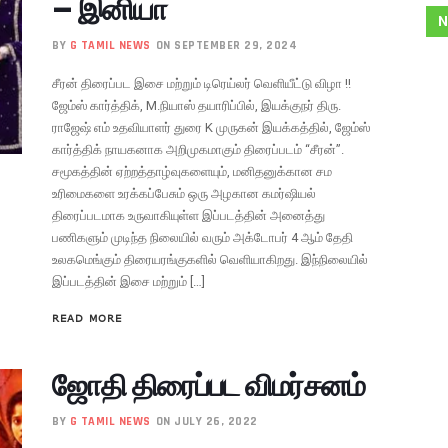
– இனியா
N
BY
G TAMIL NEWS
ON SEPTEMBER 29, 2024
சீரன் திரைப்பட இசை மற்றும் டிரெய்லர் வெளியீட்டு விழா !!
ஜேம்ஸ் கார்த்திக், M.நியாஸ் தயாரிப்பில், இயக்குநர் திரு.
ராஜேஷ் எம் உதவியாளர் துரை K முருகன் இயக்கத்தில், ஜேம்ஸ்
கார்த்திக் நாயகனாக அறிமுகமாகும் திரைப்படம் “சீரன்”.
சமூகத்தின் ஏற்றத்தாழ்வுகளையும், மனிதனுக்கான சம
உரிமைகளை உரக்கப்பேசும் ஒரு அழகான கமர்ஷியல்
திரைப்படமாக உருவாகியுள்ள இப்படத்தின் அனைத்து
பணிகளும் முடிந்த நிலையில் வரும் அக்டோபர் 4 ஆம் தேதி
உலகமெங்கும் திரையரங்குகளில் வெளியாகிறது. இந்நிலையில்
இப்படத்தின் இசை மற்றும் […]
READ MORE
ஜோதி திரைப்பட விமர்சனம்
BY
G TAMIL NEWS
ON JULY 26, 2022