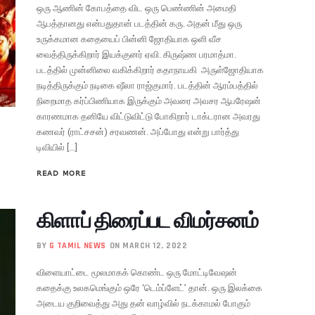
ஒரு ஆணின் கோபத்தை விட ஒரு பெண்ணின் அமைதி
ஆபத்தானது என்பதுதான் படத்தின் கரு. அதன் மீது ஒரு
உருக்கமான கதையைப் பின்னி ஜோதியாக ஒளி வீச
வைத்திருக்கிறார் இயக்குனர் ஏவி. கிருஷ்ண பரமாத்மா.
படத்தில் முன்னிலை வகிக்கிறார் கதாநாயகி அருள்ஜோதியாக
நடித்திருக்கும் நடிகை ஷீலா ராஜ்குமார். படத்தின் ஆரம்பத்தில்
நிறைமாத கர்ப்பிணியாக இருக்கும் அவரை அவசர ஆபரேஷன்
காரணமாக தனியே விட்டுவிட்டு போகிறார் டாக்டரான அவரது
கணவர் (ராட்சசன்) சரவணன். அப்போது என்று பார்த்து
டிவியில் […]
READ MORE
கிளாப் திரைப்பட விமர்சனம்
BY
G TAMIL NEWS
ON MARCH 12, 2022
விளையாட்டை மூலமாகக் கொண்ட ஒரு மோட்டிவேஷன்
கதைக்கு உலகமெங்கும் ஒரே ‘டெம்ப்ளேட்’ தான். ஒரு இலக்கை
அடைய குறிவைத்து அது தன் வாழ்வில் நடக்காமல் போகும்