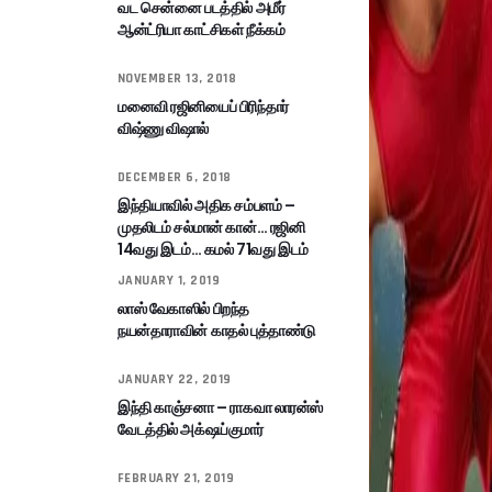
வட சென்னை படத்தில் அமீர்
ஆன்ட்ரியா காட்சிகள் நீக்கம்
NOVEMBER 13, 2018
மனைவி ரஜினியைப் பிரிந்தார்
விஷ்ணு விஷால்
DECEMBER 6, 2018
இந்தியாவில் அதிக சம்பளம் –
முதலிடம் சல்மான் கான்… ரஜினி
14வது இடம்… கமல் 71வது இடம்
JANUARY 1, 2019
லாஸ் வேகாஸில் பிறந்த
நயன்தாராவின் காதல் புத்தாண்டு
JANUARY 22, 2019
இந்தி காஞ்சனா – ராகவா லாரன்ஸ்
வேடத்தில் அக்‌ஷய்குமார்
FEBRUARY 21, 2019