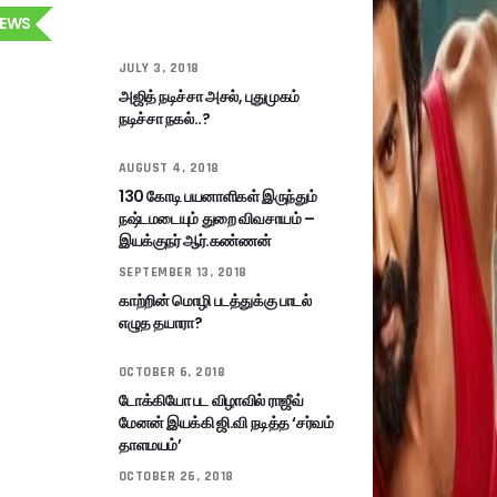
EWS
JULY 3, 2018
அஜித் நடிச்சா அசல், புதுமுகம்
நடிச்சா நகல்..?
AUGUST 4, 2018
130 கோடி பயனாளிகள் இருந்தும்
நஷ்டமடையும் துறை விவசாயம் –
இயக்குநர் ஆர்.கண்ணன்
SEPTEMBER 13, 2018
காற்றின் மொழி படத்துக்கு பாடல்
எழுத தயாரா?
OCTOBER 6, 2018
டோக்கியோ பட விழாவில் ராஜீவ்
மேனன் இயக்கி ஜி.வி நடித்த ‘சர்வம்
தாளமயம்’
OCTOBER 26, 2018