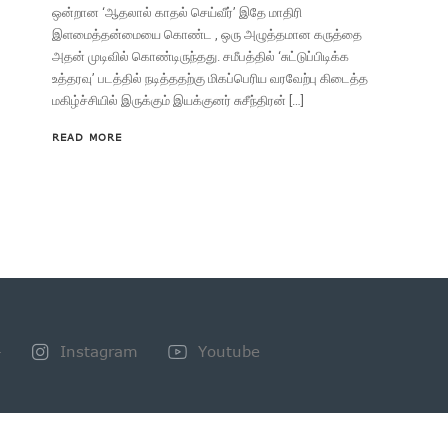
ஒன்றான ‘ஆதலால் காதல் செய்வீர்’ இதே மாதிரி
இளமைத்தன்மையை கொண்ட , ஒரு அழுத்தமான கருத்தை
அதன் முடிவில் கொண்டிருந்தது. சமீபத்தில் ‘சுட்டுப்பிடிக்க
உத்தரவு’ படத்தில் நடித்ததற்கு மிகப்பெரிய வரவேற்பு கிடைத்த
மகிழ்ச்சியில் இருக்கும் இயக்குனர் சுசீந்திரன் […]
READ MORE
+
Instagram
Youtube