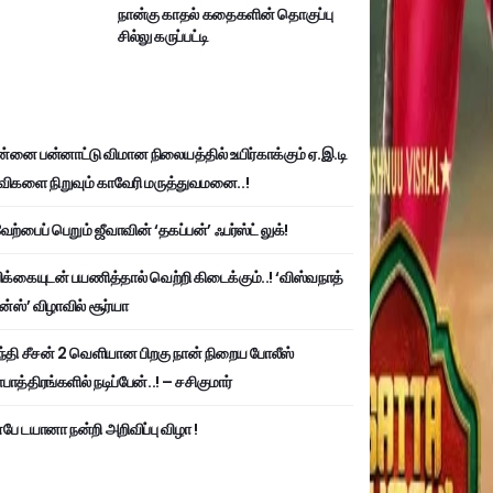
நான்கு காதல் கதைகளின் தொகுப்பு
சில்லு கருப்பட்டி
்னை பன்னாட்டு விமான நிலையத்தில் உயிர்காக்கும் ஏ.இ.டி
விகளை நிறுவும் காவேரி மருத்துவமனை..!
ற்பைப் பெறும் ஜீவாவின் ‘தகப்பன்’ ஃபர்ஸ்ட் லுக்!
பிக்கையுடன் பயணித்தால் வெற்றி கிடைக்கும்..! ‘விஸ்வநாத்
ன்ஸ்’ விழாவில் சூர்யா
்தி சீசன் 2 வெளியான பிறகு நான் நிறைய போலீஸ்
ாத்திரங்களில் நடிப்பேன்..! – சசிகுமார்
பே டயானா நன்றி அறிவிப்பு விழா !