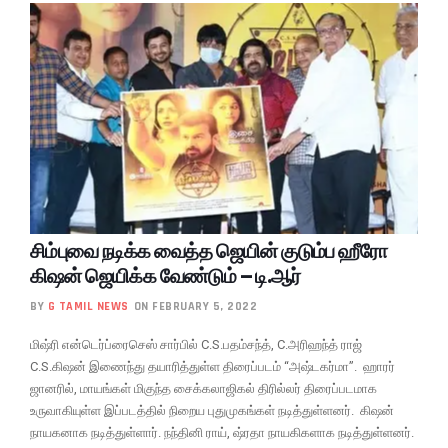
சிம்புவை நடிக்க வைத்த ஜெயின் குடும்ப ஹீரோ
கிஷன் ஜெயிக்க வேண்டும் – டி.ஆர்
BY
G TAMIL NEWS
ON FEBRUARY 5, 2022
மிஷ்ரி என்டெர்ப்ரைசெஸ் சார்பில் C.S.பதம்சந்த், C.அரிஹந்த் ராஜ்
C.S.கிஷன் இணைந்து தயாரித்துள்ள திரைப்படம் “அஷ்டகர்மா”. ஹாரர்
ஜானரில், மாயங்கள் மிகுந்த சைக்கலாஜிகல் திரில்லர் திரைப்படமாக
உருவாகியுள்ள இப்படத்தில் நிறைய புதுமுகங்கள் நடித்துள்ளனர். கிஷன்
நாயகனாக நடித்துள்ளார். நந்தினி ராய், ஷ்ரதா நாயகிகளாக நடித்துள்ளனர்.