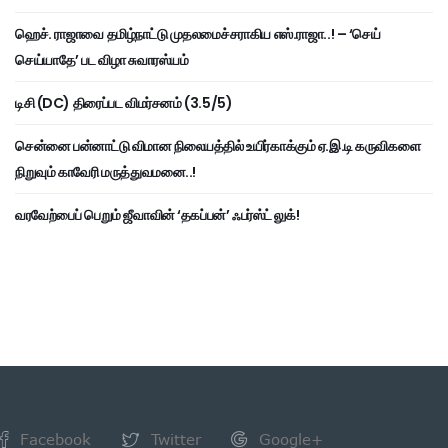
ஹெச். ராஜாவை தமிழ்நாட்டு முதலமைச்சராகிய எஸ்.ராஜா..! – ‘செய்
செய்யாதே’ பட விழா சுவாரஸ்யம்
டிசி (DC) திரைப்பட விமர்சனம் (3.5/5)
சென்னை பன்னாட்டு விமான நிலையத்தில் உயிர்காக்கும் ஏ.இ.டி கருவிகளை
நிறுவும் காவேரி மருத்துவமனை..!
வரவேற்பைப் பெறும் ஜீவாவின் ‘தகப்பன்’ ஃபர்ஸ்ட் லுக்!
Facebook
Twitter
Google+