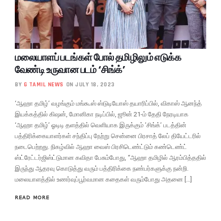
மலையாளப் படங்கள் போல் தமிழிலும் எடுக்க
வேண்டி உருவான படம் ‘சிங்க்’
BY
G TAMIL NEWS
ON JULY 18, 2023
‘ஆஹா தமிழ்’ வழங்கும் மங்கூஸ் ஸ்டுடியோஸ் தயாரிப்பில், விகாஸ் ஆனந்த்
இயக்கத்தில் கிஷன், மோனிகா நடிப்பில், ஜூன் 21-ம் தேதி நேரடியாக
‘ஆஹா தமிழ்’ ஓடிடி தளத்தில் வெளியாக இருக்கும் ’சிங்க்’ படத்தின்
பத்திரிக்கையாளர்கள் சந்திப்பு நேற்று சென்னை பிரசாத் லேப் தியேட்டரில்
நடைபெற்றது. நிகழ்வில் ஆஹா வைஸ் பிரசிடெண்ட்டும் கண்டெண்ட்
ஸ்ட்ரேட்டர்ஜிஸ்ட்டுமான கவிதா பேசும்போது, “ஆஹா தமிழில் ஆரம்பித்ததில்
இருந்து ஆதரவு கொடுத்து வரும் பத்திரிக்கை நண்பர்களுக்கு நன்றி.
மலையாளத்தில் உணர்வுப்பூர்வமான கதைகள் வரும்போது அதனை […]
READ MORE