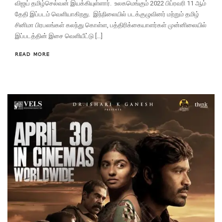
விஜய் தமிழ்செல்வன் இயக்கியுள்ளார். உலகமெங்கும் 2022 பிப்ரவரி 11 ஆம்
தேதி இப்படம் வெளியாகிறது. இந்நிலையில் படக்குழுவினர் மற்றும் தமிழ்
சினிமா பிரபலங்கள் கலந்து கொள்ள, பத்திரிக்கையாளர்கள் முன்னிலையில்
இப்படத்தின் இசை வெளியீட்டு […]
READ MORE