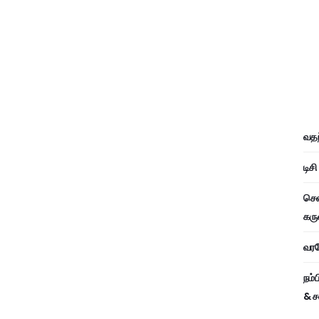
வதந
டிச
சென
கரு
வரவே
நம்
& ச