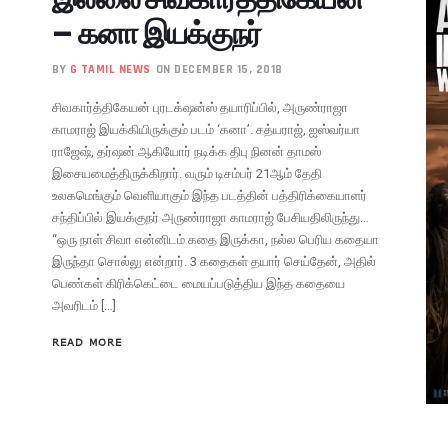
– கனா இயக்குநர்
BY
G TAMIL NEWS
ON DECEMBER 15, 2018
சிவகார்த்திகேயன் புரடக்‌ஷன்ஸ் தயாரிப்பில், அருண்ராஜா
காமராஜ் இயக்கியிருக்கும் படம் ‘கனா’. சத்யராஜ், ஐஸ்வர்யா
ராஜேஷ், தர்ஷன் ஆகியோர் நடிக்க திபு நினன் தாமஸ்
இசையமைத்திருக்கிறார். வரும் டிசம்பர் 21ஆம் தேதி
உலகமெங்கும் வெளியாகும் இந்த படத்தின் பத்திரிக்கையாளர்
சந்திப்பில் இயக்குநர் அருண்ராஜா காமராஜ் பேசியதிலிருந்து…
“ஒரு நாள் சிவா என்னிடம் கதை இருக்கா, நல்ல பெரிய கதையா
இருந்தா சொல்லு என்றார். 3 கதைகள் தயார் செய்தேன், அதில்
பெண்கள் கிரிக்கெட்டை மையப்படுத்திய இந்த கதையை
அவரிடம் […]
READ MORE