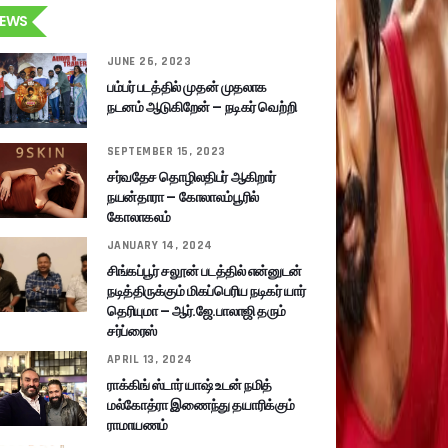
EWS
JUNE 26, 2023
பம்பர் படத்தில் முதன் முதலாக
நடனம் ஆடுகிறேன் – நடிகர் வெற்றி
SEPTEMBER 15, 2023
சர்வதேச தொழிலதிபர் ஆகிறார்
நயன்தாரா – கோலாலம்பூரில்
கோலாகலம்
JANUARY 14, 2024
சிங்கப்பூர் சலூன் படத்தில் என்னுடன்
நடித்திருக்கும் மிகப்பெரிய நடிகர் யார்
தெரியுமா – ஆர்.ஜே.பாலாஜி தரும்
சர்ப்ரைஸ்
APRIL 13, 2024
ராக்கிங் ஸ்டார் யாஷ் உடன் நமித்
மல்கோத்ரா இணைந்து தயாரிக்கும்
ராமாயணம்