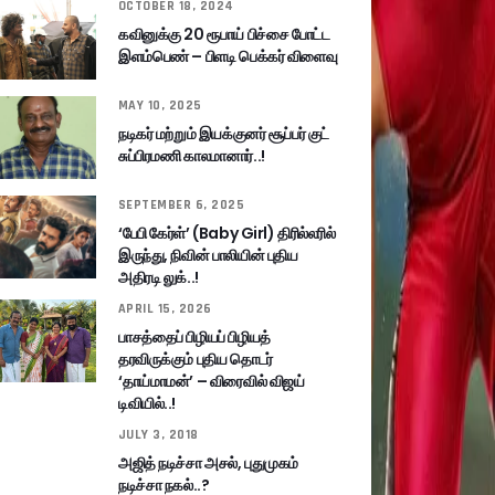
OCTOBER 18, 2024
கவினுக்கு 20 ரூபாய் பிச்சை போட்ட
இளம்பெண் – பிளடி பெக்கர் விளைவு
MAY 10, 2025
நடிகர் மற்றும் இயக்குனர் சூப்பர் குட்
சுப்பிரமணி காலமானார்..!
SEPTEMBER 6, 2025
‘பேபி கேர்ள்’ (Baby Girl) திரில்லரில்
இருந்து, நிவின் பாலியின் புதிய
அதிரடி லுக்..!
APRIL 15, 2026
பாசத்தைப் பிழியப் பிழியத்
தரவிருக்கும் புதிய தொடர்
‘தாய்மாமன்’ – விரைவில் விஜய்
டிவியில்..!
JULY 3, 2018
அஜித் நடிச்சா அசல், புதுமுகம்
நடிச்சா நகல்..?