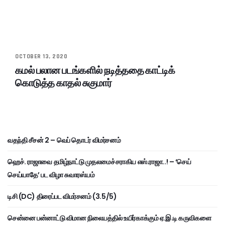
OCTOBER 13, 2020
கமல் பலான படங்களில் நடித்ததை காட்டிக்
கொடுத்த காதல் சுகுமார்
வதந்தி சீசன் 2 – வெப் தொடர் விமர்சனம்
ஹெச். ராஜாவை தமிழ்நாட்டு முதலமைச்சராகிய எஸ்.ராஜா..! – ‘செய்
செய்யாதே’ பட விழா சுவாரஸ்யம்
டிசி (DC) திரைப்பட விமர்சனம் (3.5/5)
சென்னை பன்னாட்டு விமான நிலையத்தில் உயிர்காக்கும் ஏ.இ.டி கருவிகளை