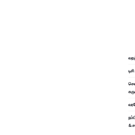
வதந
டிச
சென
கரு
வரவே
நம்
& ச