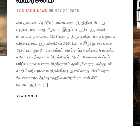
BY
G TAMIL NEWS
ON MAY 28, 2026
ஒரு தலைமை ஆசிரியர் மாணவனை திருத்தினால் அது
வழக்கமான கதை. ஆனால், இந்தப் படத்தில் ஒரு பள்ளி
மாணவன் தலைமை ஆசிரியரைத் திருத்துகிறான் என்பதுதான்
வித்தியாசம். ஒரு பள்ளியின் ஆசிரியராக இருந்து தலைமை
ஆசிரியராகும் ரோபோ சங்கர், தான் என்ற எண்ணம் கொண்ட
ஈகோ நிறைந்தவராக இருக்கிறார். அவர் ஈகோவை சீண்டிப்
பார்ப்பவர்கள் யாராக இருந்தாலும் தண்டிக்கிறார். அத்துடன்
சாதி வெறியராகவும் இருக்கிறார். இன்னொரு பக்கம் அரசு
வேலைக்காக தேர்வு எழுதி வருகிறார் நாயகன் சிபி
புவனச்சந்திரன். […]
READ MORE