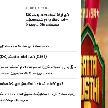
AUGUST 4, 2018
130 கோடி பயனாளிகள் இருந்தும்
நஷ்டமடையும் துறை விவசாயம் –
இயக்குநர் ஆர்.கண்ணன்
்தி சீசன் 2 – வெப் தொடர் விமர்சனம்
ி (DC) திரைப்பட விமர்சனம் (3.5/5)
்னை பன்னாட்டு விமான நிலையத்தில் உயிர்காக்கும் ஏ.இ.டி
விகளை நிறுவும் காவேரி மருத்துவமனை..!
ற்பைப் பெறும் ஜீவாவின் ‘தகப்பன்’ ஃபர்ஸ்ட் லுக்!
பிக்கையுடன் பயணித்தால் வெற்றி கிடைக்கும்..! ‘விஸ்வநாத்
ன்ஸ்’ விழாவில் சூர்யா