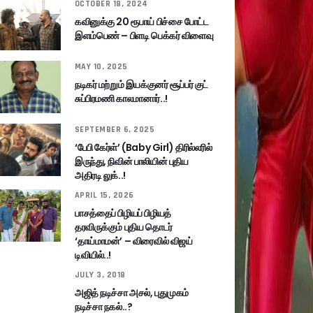
OCTOBER 18, 2024
கவினுக்கு 20 ரூபாய் பிச்சை போட்ட
இளம்பெண் – பிளடி பெக்கர் விளைவு
MAY 10, 2025
நடிகர் மற்றும் இயக்குனர் சூப்பர் குட்
சுப்பிரமணி காலமானார்..!
SEPTEMBER 6, 2025
‘பேபி கேர்ள்’ (Baby Girl) திரில்லரில்
இருந்து, நிவின் பாலியின் புதிய
அதிரடி லுக்..!
APRIL 15, 2026
பாசத்தைப் பிழியப் பிழியத்
தரவிருக்கும் புதிய தொடர்
‘தாய்மாமன்’ – விரைவில் விஜய்
டிவியில்..!
JULY 3, 2018
அஜித் நடிச்சா அசல், புதுமுகம்
நடிச்சா நகல்..?