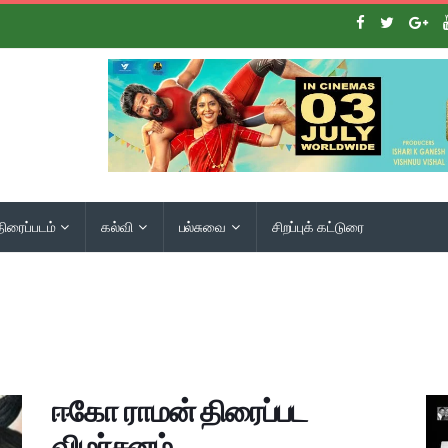
திரைப்படம்
கல்வி
பல்சுவை
சிறப்புக் கட்டுரை
ஈகோ ராமன் திரைப்பட
விமர்சனம்