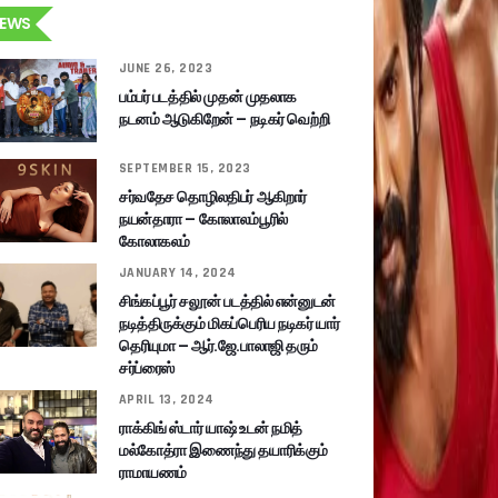
EWS
JUNE 26, 2023
பம்பர் படத்தில் முதன் முதலாக
நடனம் ஆடுகிறேன் – நடிகர் வெற்றி
SEPTEMBER 15, 2023
சர்வதேச தொழிலதிபர் ஆகிறார்
நயன்தாரா – கோலாலம்பூரில்
கோலாகலம்
JANUARY 14, 2024
சிங்கப்பூர் சலூன் படத்தில் என்னுடன்
நடித்திருக்கும் மிகப்பெரிய நடிகர் யார்
தெரியுமா – ஆர்.ஜே.பாலாஜி தரும்
சர்ப்ரைஸ்
APRIL 13, 2024
ராக்கிங் ஸ்டார் யாஷ் உடன் நமித்
மல்கோத்ரா இணைந்து தயாரிக்கும்
ராமாயணம்