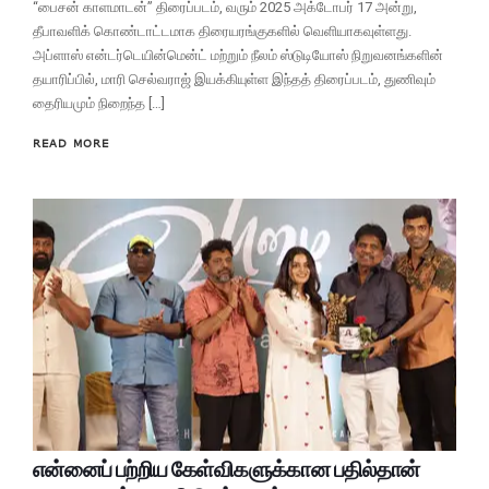
“பைசன் காளமாடன்” திரைப்படம், வரும் 2025 அக்டோபர் 17 அன்று,
தீபாவளிக் கொண்டாட்டமாக திரையரங்குகளில் வெளியாகவுள்ளது.
அப்ளாஸ் என்டர்டெயின்மென்ட் மற்றும் நீலம் ஸ்டுடியோஸ் நிறுவனங்களின்
தயாரிப்பில், மாரி செல்வராஜ் இயக்கியுள்ள இந்தத் திரைப்படம், துணிவும்
தைரியமும் நிறைந்த […]
READ MORE
என்னைப் பற்றிய கேள்விகளுக்கான பதில்தான்