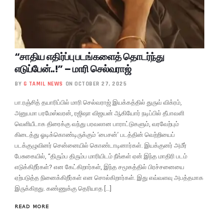
“சாதிய எதிர்ப்பு படங்களைத் தொடர்ந்து
எடுப்பேன்..!” – மாரி செல்வராஜ்
BY
G TAMIL NEWS
ON OCTOBER 27, 2025
பா.ரஞ்சித் தயாரிப்பில் மாரி செல்வராஜ் இயக்கத்தில் துருவ் விக்ரம்,
அனுபமா பரமேஸ்வரன், ரஜிஷா விஜயன் ஆகியோர் நடிப்பில் தீபாவளி
வெளியீடாக திரைக்கு வந்து பரவலான பாராட்டுகளும், வரவேற்பும்
கிடைத்து ஓடிக்கொண்டிருக்கும் ‘பைசன்’ படத்தின் வெற்றியைப்
படக்குழுவினர் சென்னையில் கொண்டாடினார்கள். இயக்குனர் அமீர்
பேசுகையில், “திரும்ப திரும்ப மாரியிடம் நீங்கள் ஏன் இந்த மாதிரி படம்
எடுக்கிறீர்கள்? என கேட்கிறார்கள், இந்த சமூகத்தில் பிரச்சனையை
ஏற்படுத்த நினைக்கிறீர்கள் என சொல்கிறார்கள். இது எவ்வளவு அபத்தமாக
இருக்கிறது. கண்ணுக்கு தெரியாத […]
READ MORE