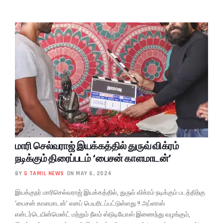
மாரி செல்வராஜ் இயக்கத்தில் துருவ் விக்ரம்
நடிக்கும் திரைப்படம் ‘பைசன் காளமாடன்’
BY
G TAMIL NEWS
ON MAY 6, 2024
இயக்குநர் மாரிசெல்வராஜ் இயக்கத்தில், துருவ் விக்ரம் நடிக்கும் படத்திற்கு
‘பைசன் காளமாடன்’ எனப் பெயரிடப்பட்டுள்ளது !! அப்ளாஸ்
என்டர்டெயின்மென்ட் மற்றும் நீலம் ஸ்டுடியோஸ் இணைந்து வழங்கும்,