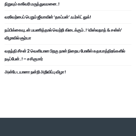
நிறுவும் காவேரி மருத்துவமனை..!
வரவேற்பைப் பெறும் ஜீவாவின் ‘தகப்பன்’ ஃபர்ஸ்ட் லுக்!
நம்பிக்கையுடன் பயணித்தால் வெற்றி கிடைக்கும்..! ‘விஸ்வநாத் & சன்ஸ்’
விழாவில் சூர்யா
வதந்தி சீசன் 2 வெளியான பிறகு நான் நிறைய போலீஸ் கதாபாத்திரங்களில்
நடிப்பேன்..! – சசிகுமார்
அன்பே டயானா நன்றி அறிவிப்பு விழா !