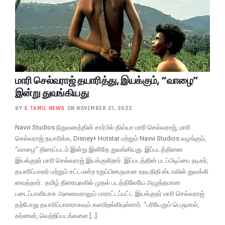
மாரி செல்வராஜ் தயாரித்து, இயக்கும், “வாழை”
இன்று துவங்கியது
BY
G TAMIL NEWS
ON NOVEMBER 21, 2022
Navvi Studios நிறுவனத்தின் சார்பில் திவ்யா மாரி செல்வராஜ், மாரி
செல்வராஜ் தயாரிக்க, Disney+ Hotstar மற்றும் Navvi Studios வழங்கும்,
“வாழை” திரைப்படம் இன்று இனிதே துவங்கியது. இப்படத்தினை
இயக்குநர் மாரி செல்வராஜ் இயக்குகிறார். இப்படத்தின் படப்பிடிப்பை நடிகர்,
தயாரிப்பாளர் மற்றும் சட்டமன்ற உறுப்பினருமான உதயநிதி ஸ்டாலின் துவக்கி
வைத்தார். தமிழ் திரையுலகில் முதல் படத்திலேயே அழுத்தமான
படைப்பாளியாக அனைவராலும் பாராட்டப்பட்ட இயக்குநர் மாரி செல்வராஜ்
தற்போது தயாரிப்பாளராகவும் களமிறங்கியுள்ளார். “பரியேறும் பெருமாள்,
கர்ணன், வெற்றிப்படங்களை […]