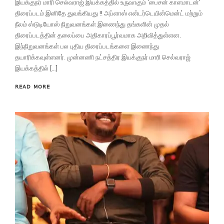
இயக்குநர் மாரி செல்வராஜ் இயக்கத்தில் உருவாகும் ‘பைசன் காளமாடன்’
திரைப்படம் இனிதே துவங்கியது !! அப்ளாஸ் என்டர்டெயின்மென்ட் மற்றும்
நீலம் ஸ்டுடியோஸ் நிறுவனங்கள் இணைந்து தங்களின் முதல்
திரைப்படத்தின் தலைப்பை அதிகாரப்பூர்வமாக அறிவித்துள்ளன.
இந்நிறுவனங்கள் பல புதிய திரைப்படங்களை இணைந்து
தயாரிக்கவுள்ளனர். முன்னணி நட்சத்திர இயக்குநர் மாரி செல்வராஜ்
இயக்கத்தில் […]
READ MORE