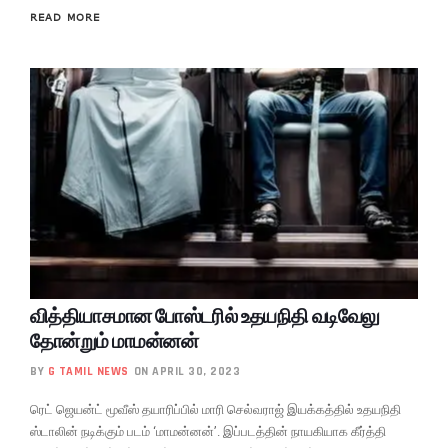
READ MORE
வித்தியாசமான போஸ்டரில் உதயநிதி வடிவேலு
தோன்றும் மாமன்னன்
BY
G TAMIL NEWS
ON APRIL 30, 2023
ரெட் ஜெயன்ட் மூவீஸ் தயாரிப்பில் மாரி செல்வராஜ் இயக்கத்தில் உதயநிதி
ஸ்டாலின் நடிக்கும் படம் ‘மாமன்னன்’. இப்படத்தின் நாயகியாக கீர்த்தி