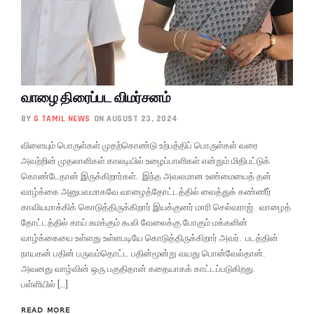
வாழை திரைப்பட விமர்சனம்
BY
G TAMIL NEWS
ON AUGUST 23, 2024
விளையும் பொருள்கள் முதற்கொண்டு உற்பத்திப் பொருள்கள் வரை
அவற்றின் முதலாளிகள் காலடியில் உழைப்பாளிகள் என்றும் மிதிபட்டுக்
கொண்டேதான் இருக்கிறார்கள். இந்த அவலமான உண்மையைத் தன்
வாழ்க்கை அனுபவமாகவே வாழைத்தோட்டத்தில் வைத்துக் கண்ணீர்
காவியமாக்கிக் கொடுத்திருக்கிறார் இயக்குனர் மாரி செல்வராஜ். வாழைத்
தோட்டத்தில் காய் சுமக்கும் கூலி வேலைக்கு போகும் மக்களின்
வாழ்க்கையை உள்ளது உள்ளபடியே கொடுத்திருக்கிறார் அவர். படத்தின்
நாயகன் பதின் பருவம்தொட்ட பதின்மூன்று வயது பொன்வேல்தான்.
அவனது வாழ்வின் ஒரு பகுதிதான் கதையாகக் காட்டப்படுகிறது.
பள்ளியில் […]
READ MORE