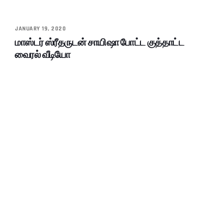
JANUARY 19, 2020
மாஸ்டர் ஸ்ரீதருடன் சாயிஷா போட்ட குத்தாட்ட
வைரல் வீடியோ