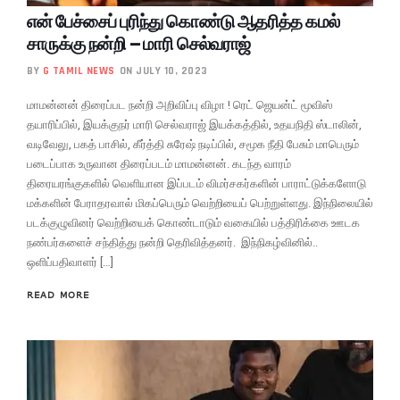
என் பேச்சைப் புரிந்து கொண்டு ஆதரித்த கமல்
சாருக்கு நன்றி – மாரி செல்வராஜ்
BY
G TAMIL NEWS
ON JULY 10, 2023
மாமன்னன் திரைப்பட நன்றி அறிவிப்பு விழா ! ரெட் ஜெயன்ட் மூவிஸ்
தயாரிப்பில், இயக்குநர் மாரி செல்வராஜ் இயக்கத்தில், உதயநிதி ஸ்டாலின்,
வடிவேலு, பகத் பாசில், கீர்த்தி சுரேஷ் நடிப்பில், சமூக நீதி பேசும் மாபெரும்
படைப்பாக உருவான திரைப்படம் மாமன்னன். கடந்த வாரம்
திரையரங்குகளில் வெளியான இப்படம் விமர்சகர்களின் பாராட்டுக்களோடு
மக்களின் பேராதரவால் மிகப்பெரும் வெற்றியைப் பெற்றுள்ளது. இந்நிலையில்
படக்குழுவினர் வெற்றியைக் கொண்டாடும் வகையில் பத்திரிக்கை ஊடக
நண்பர்களைச் சந்தித்து நன்றி தெரிவித்தனர். இந்நிகழ்வினில்..
ஒளிப்பதிவாளர் […]
READ MORE