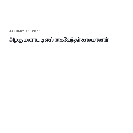
JANUARY 30, 2020
அழகு மலராட டி எஸ் ராகவேந்தர் காலமானார்