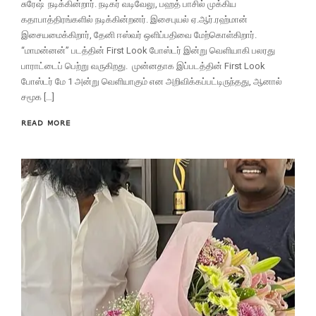
சுரேஷ் நடிக்கின்றார். நடிகர் வடிவேலு, பஹத் பாசில் முக்கிய
கதாபாத்திரங்களில் நடிக்கின்றனர். இசைபுயல் ஏ.ஆர்.ரஹ்மான்
இசையமைக்கிறார், தேனி ஈஸ்வர் ஒளிப்பதிவை மேற்கொள்கிறார்.
“மாமன்னன்” படத்தின் First Look போஸ்டர் இன்று வெளியாகி பலரது
பாராட்டைப் பெற்று வருகிறது. முன்னதாக இப்படத்தின் First Look
போஸ்டர் மே 1 அன்று வெளியாகும் என அறிவிக்கப்பட்டிருந்தது, ஆனால்
சமூக […]
READ MORE