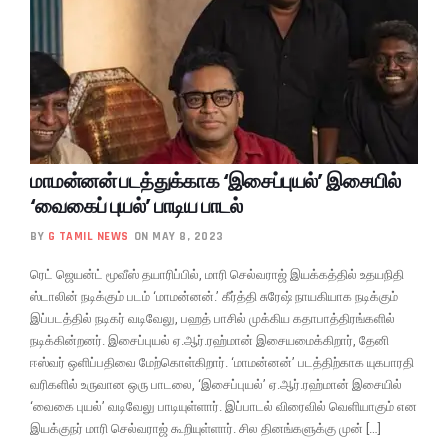
மாமன்னன் படத்துக்காக ‘இசைப்புயல்’ இசையில்
‘வைகைப் புயல்’ பாடிய பாடல்
BY
G TAMIL NEWS
ON MAY 8, 2023
ரெட் ஜெயன்ட் மூவீஸ் தயாரிப்பில், மாரி செல்வராஜ் இயக்கத்தில் உதயநிதி
ஸ்டாலின் நடிக்கும் படம் ‘மாமன்னன்.’ கீர்த்தி சுரேஷ் நாயகியாக நடிக்கும்
இப்படத்தில் நடிகர் வடிவேலு, பஹத் பாசில் முக்கிய கதாபாத்திரங்களில்
நடிக்கின்றனர். இசைப்புயல் ஏ.ஆர்.ரஹ்மான் இசையமைக்கிறார், தேனி
ஈஸ்வர் ஒளிப்பதிவை மேற்கொள்கிறார். ‘மாமன்னன்’ படத்திற்காக யுகபாரதி
வரிகளில் உருவான ஒரு பாடலை, ‘இசைப்புயல்’ ஏ.ஆர்.ரஹ்மான் இசையில்
‘வைகை புயல்’ வடிவேலு பாடியுள்ளார். இப்பாடல் விரைவில் வெளியாகும் என
இயக்குநர் மாரி செல்வராஜ் கூறியுள்ளார். சில தினங்களுக்கு முன் […]