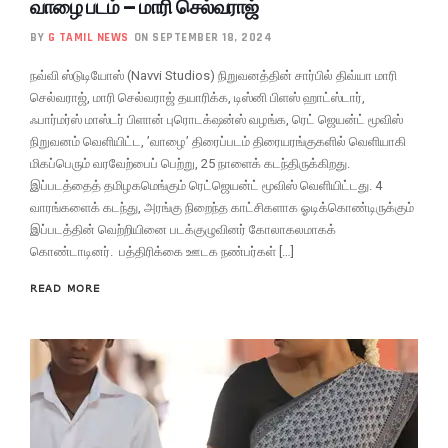
வாழை படம் – மாரி செல்வராஜ்
BY
G TAMIL NEWS
ON SEPTEMBER 18, 2024
நவ்வி ஸ்டுடியோஸ் (Navvi Studios) நிறுவனத்தின் சார்பில் திவ்யா மாரி
செல்வராஜ், மாரி செல்வராஜ் தயாரிக்க, டிஸ்னி பிளஸ் ஹாட்ஸ்டார்,
ஃபார்மர்ஸ் மாஸ்டர் பிளான் புரொடக்‌ஷன்ஸ் வழங்க, ரெட் ஜெயன்ட் மூவிஸ்
நிறுவனம் வெளியிட்ட, ’வாழை’ திரைப்படம் திரையரங்குகளில் வெளியாகி
மிகப்பெரும் வரவேற்பைப் பெற்று, 25 நாளைக் கடந்திருக்கிறது.
இப்படத்தைத் தமிழகமெங்கும் ரெட்ஜெயன்ட் மூவிஸ் வெளியிட்டது. 4
வாரங்களைக் கடந்து, அரங்கு நிறைந்த காட்சிகளாக ஓடிக்கொண்டிருக்கும்
இப்படத்தின் வெற்றியினை படக்குழுவினர் கோலாகலமாகக்
கொண்டாடினர். பத்திரிக்கை ஊடக நண்பர்கள் […]
READ MORE