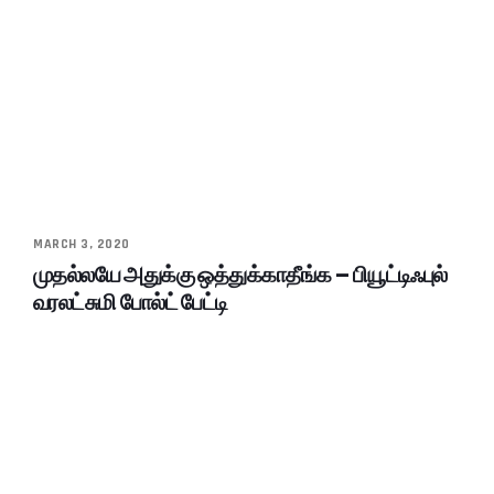
MARCH 3, 2020
முதல்லயே அதுக்கு ஒத்துக்காதீங்க – பியூட்டிஃபுல்
வரலட்சுமி போல்ட் பேட்டி