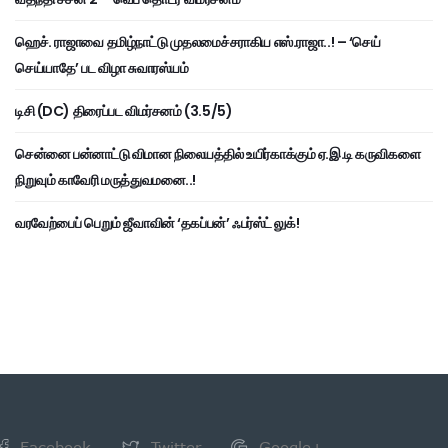
ஹெச். ராஜாவை தமிழ்நாட்டு முதலமைச்சராகிய எஸ்.ராஜா..! – ‘செய்
செய்யாதே’ பட விழா சுவாரஸ்யம்
டிசி (DC) திரைப்பட விமர்சனம் (3.5/5)
சென்னை பன்னாட்டு விமான நிலையத்தில் உயிர்காக்கும் ஏ.இ.டி கருவிகளை
நிறுவும் காவேரி மருத்துவமனை..!
வரவேற்பைப் பெறும் ஜீவாவின் ‘தகப்பன்’ ஃபர்ஸ்ட் லுக்!
Facebook
Twitter
Google+