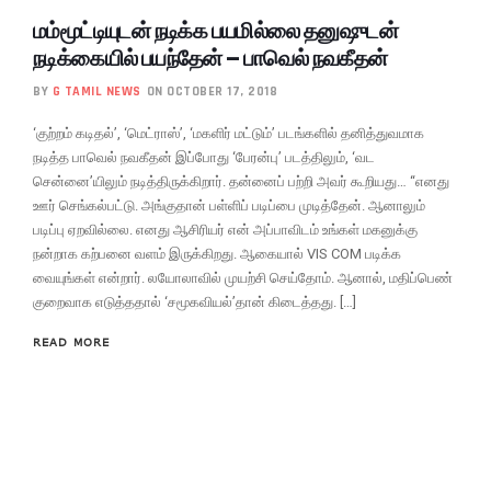
மம்மூட்டியுடன் நடிக்க பயமில்லை தனுஷுடன்
நடிக்கையில் பயந்தேன் – பாவெல் நவகீதன்
BY
G TAMIL NEWS
ON OCTOBER 17, 2018
‘குற்றம் கடிதல்’, ‘மெட்ராஸ்’, ‘மகளிர் மட்டும்’ படங்களில் தனித்துவமாக
நடித்த பாவெல் நவகீதன் இப்போது ‘பேரன்பு’ படத்திலும், ‘வட
சென்னை’யிலும் நடித்திருக்கிறார். தன்னைப் பற்றி அவர் கூறியது… “எனது
ஊர் செங்கல்பட்டு. அங்குதான் பள்ளிப் படிப்பை முடித்தேன். ஆனாலும்
படிப்பு ஏறவில்லை. எனது ஆசிரியர் என் அப்பாவிடம் உங்கள் மகனுக்கு
நன்றாக கற்பனை வளம் இருக்கிறது. ஆகையால் VIS COM படிக்க
வையுங்கள் என்றார். லயோலாவில் முயற்சி செய்தோம். ஆனால், மதிப்பெண்
குறைவாக எடுத்ததால் ‘சமூகவியல்’தான் கிடைத்தது. […]
READ MORE