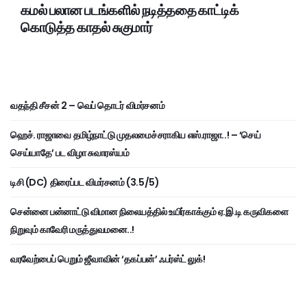
கமல் பலான படங்களில் நடித்ததை காட்டிக்
கொடுத்த காதல் சுகுமார்
வதந்தி சீசன் 2 – வெப் தொடர் விமர்சனம்
ஹெச். ராஜாவை தமிழ்நாட்டு முதலமைச்சராகிய எஸ்.ராஜா..! – ‘செய்
செய்யாதே’ பட விழா சுவாரஸ்யம்
டிசி (DC) திரைப்பட விமர்சனம் (3.5/5)
சென்னை பன்னாட்டு விமான நிலையத்தில் உயிர்காக்கும் ஏ.இ.டி கருவிகளை
நிறுவும் காவேரி மருத்துவமனை..!
வரவேற்பைப் பெறும் ஜீவாவின் ‘தகப்பன்’ ஃபர்ஸ்ட் லுக்!