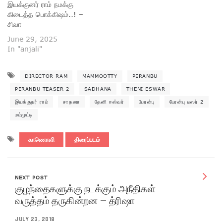
இயக்குனர் ராம் நமக்கு
கிடைத்த பொக்கிஷம்..! –
சிவா
June 29, 2025
In "anjali"
DIRECTOR RAM
MAMMOOTTY
PERANBU
PERANBU TEASER 2
SADHANA
THENI ESWAR
இயக்குநர் ராம்
சாதனா
தேனி ஈஸ்வர்
பேரன்பு
பேரன்பு டீஸர் 2
மம்மூட்டி
காணொளி
திரைப்படம்
NEXT POST
குழந்தைகளுக்கு நடக்கும் அநீதிகள்
வருத்தம் தருகின்றன – த்ரிஷா
JULY 23, 2018