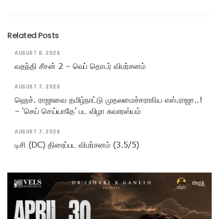
Related Posts
AUGUST 8, 2026
வதந்தி சீசன் 2 – வெப் தொடர் விமர்சனம்
AUGUST 7, 2026
ஹெச். ராஜாவை தமிழ்நாட்டு முதலமைச்சராகிய எஸ்.ராஜா..!
– ‘செய் செய்யாதே’ பட விழா சுவாரஸ்யம்
AUGUST 7, 2026
டிசி (DC) திரைப்பட விமர்சனம் (3.5/5)