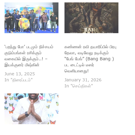
‘பறந்து போ’ படமும் நிச்சயம்
கண்ணன் ரவி தயாரிப்பில் பிரபு
குடும்பங்கள் ரசிக்கும்
தேவா, வடிவேலு நடிக்கும்
வகையில் இருக்கும்..! –
“பேங் பேங்” (Bang Bang )
இயக்குனர் மிஷ்கின்
பட டைட்டில் டீஸர்
வெளியானது!
June 13, 2025
In "திரைப்படம்"
January 31, 2026
In "செய்திகள்"