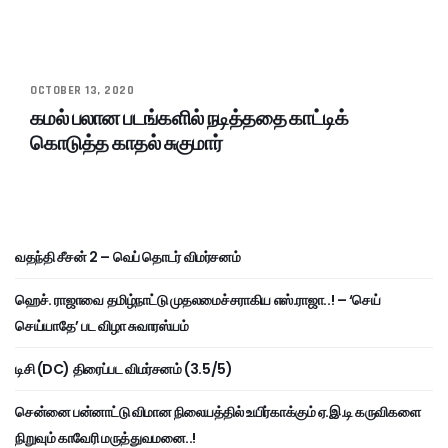
OCTOBER 13, 2020
கமல் பலான படங்களில் நடித்ததை காட்டிக்
கொடுத்த காதல் சுகுமார்
வதந்தி சீசன் 2 – வெப் தொடர் விமர்சனம்
ஹெச். ராஜாவை தமிழ்நாட்டு முதலமைச்சராகிய எஸ்.ராஜா..! – ‘செய்
செய்யாதே’ பட விழா சுவாரஸ்யம்
டிசி (DC) திரைப்பட விமர்சனம் (3.5/5)
சென்னை பன்னாட்டு விமான நிலையத்தில் உயிர்காக்கும் ஏ.இ.டி கருவிகளை
நிறுவும் காவேரி மருத்துவமனை..!