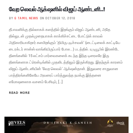
வேற லெவல் ஆக்‌ஷனில் விஜய் ஆண்டனி..!
BY
G TAMIL NEWS
ON OCTOBER 12, 2018
தீபாவளிக்கு தில்லாகக் களத்தில் இறங்கும் விஜய் ஆண்டனி, அதே
தில்லுடன் முதல்முறையாகக் காக்கிச்சட்டை போட்டுக் காவல்
அதிகாரியாகிறார் களமிறங்கும் ‘திமிரு புடிச்சவன்’ (டைட்டிலைக் காட்டியே
டைரக்டர் சான்ஸ் வாங்கியிருப்பார் போல…) படத்தில். யு டியூபில் இரண்டே
தினங்களில் 15 லட்சம் பார்வைகளைக் கடந்த இந்த டிரைலரே இரு
தினங்களாக ட்ரென்டிங்கில் முதலிடத்திலும் இருக்கிறது. இதற்குக் காரனம்
விஜய் ஆண்டனியின் ‘வேற லெவல்’ ஆக்‌ஷன்தான். இதுவரை சாதுவான
பாத்திரங்களிலேயே அவரைப் பார்த்துவந்த நமக்கு இத்தனை
எமோஷனலாக வசனம் பேசியும், […]
READ MORE