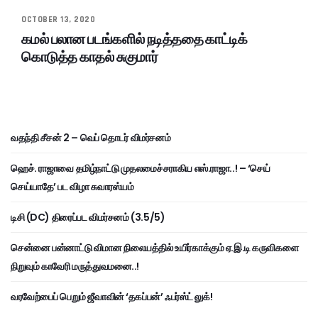
OCTOBER 13, 2020
கமல் பலான படங்களில் நடித்ததை காட்டிக்
கொடுத்த காதல் சுகுமார்
வதந்தி சீசன் 2 – வெப் தொடர் விமர்சனம்
ஹெச். ராஜாவை தமிழ்நாட்டு முதலமைச்சராகிய எஸ்.ராஜா..! – ‘செய்
செய்யாதே’ பட விழா சுவாரஸ்யம்
டிசி (DC) திரைப்பட விமர்சனம் (3.5/5)
சென்னை பன்னாட்டு விமான நிலையத்தில் உயிர்காக்கும் ஏ.இ.டி கருவிகளை
நிறுவும் காவேரி மருத்துவமனை..!
வரவேற்பைப் பெறும் ஜீவாவின் ‘தகப்பன்’ ஃபர்ஸ்ட் லுக்!