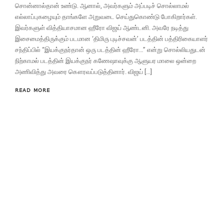
சொன்னால்தான் உண்டு. ஆனால், அவர்களும் அப்படிச் சொல்லாமல்
எல்லாப்புகழையும் தாங்களே அறுவடை செய்துகொண்டு போகிறார்கள்.
இவர்களுள் வித்தியாசமான ஹீரோ விஜய் ஆண்டனி. அவரே நடித்து
இசைமைத்திருக்கும் படமான ‘திமிரு புடிச்சவன்’ படத்தின் பத்திரிகையாளர்
சந்திப்பில் “இயக்குநர்தான் ஒரு படத்தின் ஹீரோ…” என்று சொல்லியதுடன்
நிற்காமல் படத்தின் இயக்குநர் கணேஷாவுக்கு ஆளுயர மாலை ஒன்றை
அணிவித்து அவரை கௌரவப்படுத்தினார். விஜய் […]
READ MORE