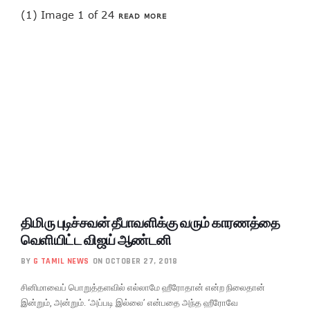
(1) Image 1 of 24
READ MORE
திமிரு புடிச்சவன் தீபாவளிக்கு வரும் காரணத்தை
வெளியிட்ட விஜய் ஆண்டனி
BY
G TAMIL NEWS
ON OCTOBER 27, 2018
சினிமாவைப் பொறுத்தளவில் எல்லாமே ஹீரோதான் என்ற நிலைதான்
இன்றும், அன்றும். ‘அப்படி இல்லை’ என்பதை அந்த ஹீரோவே