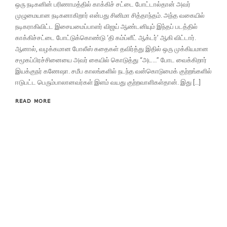
ஒரு நடிகனின் பரிணாமத்தில் காக்கிச் சட்டை போட்டால்தான் அவர்
முழுமையான நடிகனாகிறார் என்பது சினிமா சித்தாந்தம். அந்த வகையில்
நடிகராகிவிட்ட இசையமைப்பாளர் விஜய் ஆண்டனியும் இந்தப் படத்தில்
காக்கிச்சட்டை போட்டுக்கொண்டு ‘தி கம்ப்ளீட் ஆக்டர்’ ஆகி விட்டார்.
ஆனால், வழக்கமான போலீஸ் கதைகள் தவிர்த்து இதில் ஒரு முக்கியமான
சமூகப்பிரச்சினையை அவர் கையில் கொடுத்து “அட…” போட வைக்கிறார்
இயக்குநர் கணேஷா. சமீப காலங்களில் நடந்த வன்கொடுமைக் குற்றங்களில்
ஈடுபட்ட பெரும்பாலானவர்கள் இளம் வயது குற்றவாளிகள்தான். இது […]
READ MORE