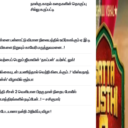
நான்கு காதல் கதைகளின் தொகுப்பு
சில்லு கருப்பட்டி
்னை பன்னாட்டு விமான நிலையத்தில் உயிர்காக்கும் ஏ.இ.டி
விகளை நிறுவும் காவேரி மருத்துவமனை..!
ற்பைப் பெறும் ஜீவாவின் ‘தகப்பன்’ ஃபர்ஸ்ட் லுக்!
பிக்கையுடன் பயணித்தால் வெற்றி கிடைக்கும்..! ‘விஸ்வநாத்
ன்ஸ்’ விழாவில் சூர்யா
்தி சீசன் 2 வெளியான பிறகு நான் நிறைய போலீஸ்
ாத்திரங்களில் நடிப்பேன்..! – சசிகுமார்
பே டயானா நன்றி அறிவிப்பு விழா !