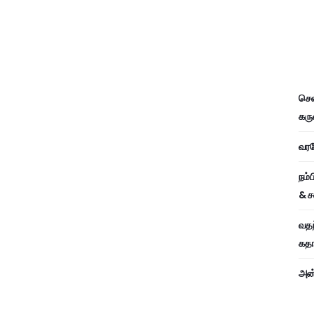
சென
கரு
வரவே
நம்
& ச
வதந
கதாப
அன்