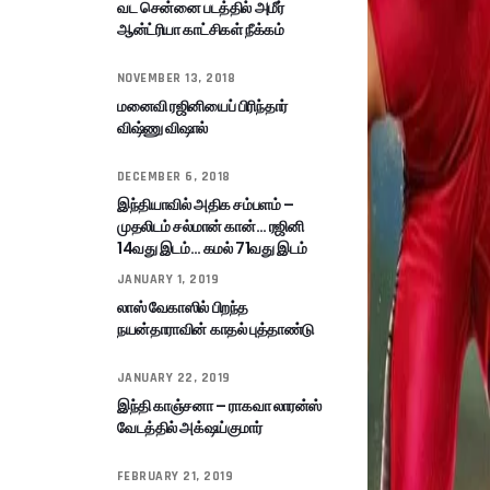
வட சென்னை படத்தில் அமீர்
ஆன்ட்ரியா காட்சிகள் நீக்கம்
NOVEMBER 13, 2018
மனைவி ரஜினியைப் பிரிந்தார்
விஷ்ணு விஷால்
DECEMBER 6, 2018
இந்தியாவில் அதிக சம்பளம் –
முதலிடம் சல்மான் கான்… ரஜினி
14வது இடம்… கமல் 71வது இடம்
JANUARY 1, 2019
லாஸ் வேகாஸில் பிறந்த
நயன்தாராவின் காதல் புத்தாண்டு
JANUARY 22, 2019
இந்தி காஞ்சனா – ராகவா லாரன்ஸ்
வேடத்தில் அக்‌ஷய்குமார்
FEBRUARY 21, 2019