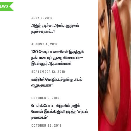
EWS
JULY 3, 2018
அஜித் நடிச்சா அசல், புதுமுகம்
நடிச்சா நகல்..?
AUGUST 4, 2018
130 கோடி பயனாளிகள் இருந்தும்
நஷ்டமடையும் துறை விவசாயம் –
இயக்குநர் ஆர்.கண்ணன்
SEPTEMBER 13, 2018
காற்றின் மொழி படத்துக்கு பாடல்
எழுத தயாரா?
OCTOBER 6, 2018
டோக்கியோ பட விழாவில் ராஜீவ்
மேனன் இயக்கி ஜி.வி நடித்த ‘சர்வம்
தாளமயம்’
OCTOBER 26, 2018