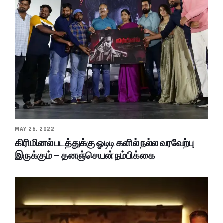
MAY 26, 2022
கிரிமினல் படத்துக்கு ஓடிடி களில் நல்ல வரவேற்பு
இருக்கும் – தனஞ்செயன் நம்பிக்கை