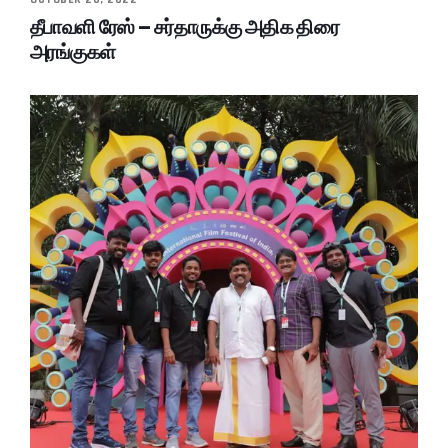
தீபாவளி ரேஸ் – சர்தாருக்கு அதிக திரை
அரங்குகள்