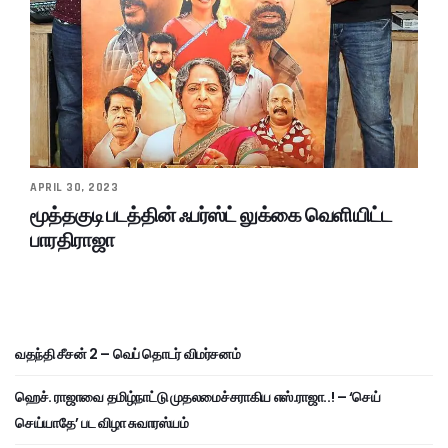
APRIL 30, 2023
மூத்தகுடி படத்தின் ஃபர்ஸ்ட் லுக்கை வெளியிட்ட
பாரதிராஜா
வதந்தி சீசன் 2 – வெப் தொடர் விமர்சனம்
ஹெச். ராஜாவை தமிழ்நாட்டு முதலமைச்சராகிய எஸ்.ராஜா..! – ‘செய்
செய்யாதே’ பட விழா சுவாரஸ்யம்