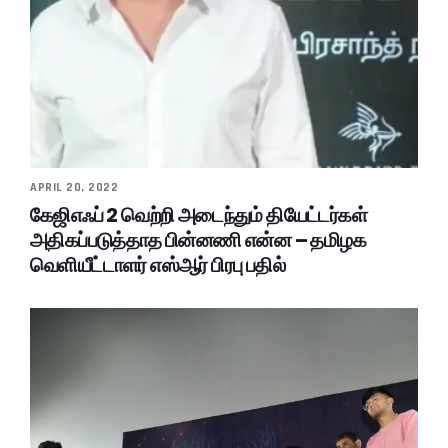
APRIL 20, 2022
கேஜிஎஃப் 2 வெற்றி அடைந்தும் தியேட்டர்கள்
அதிகப்படுத்தாத பின்னணி என்ன – தமிழக
வெளியீட்டாளர் எஸ்ஆர் பிரபு பதில்