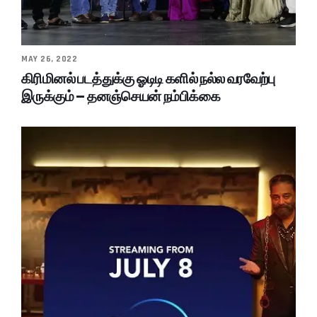
MAY 26, 2022
கிரிமினல் படத்துக்கு ஓடிடி களில் நல்ல வரவேற்பு
இருக்கும் – தனஞ்செயன் நம்பிக்கை