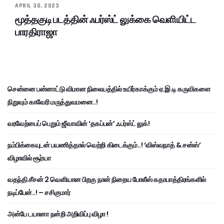
APRIL 30, 2023
மூத்தகுடி படத்தின் ஃபர்ஸ்ட் லுக்கை வெளியிட்ட
பாரதிராஜா
சென்னை பன்னாட்டு விமான நிலையத்தில் உயிர்காக்கும் ஏ.இ.டி கருவிகளை
நிறுவும் காவேரி மருத்துவமனை..!
வரவேற்பைப் பெறும் ஜீவாவின் ‘தகப்பன்’ ஃபர்ஸ்ட் லுக்!
நம்பிக்கையுடன் பயணித்தால் வெற்றி கிடைக்கும்..! ‘விஸ்வநாத் & சன்ஸ்’
விழாவில் சூர்யா
வதந்தி சீசன் 2 வெளியான பிறகு நான் நிறைய போலீஸ் கதாபாத்திரங்களில்
நடிப்பேன்..! – சசிகுமார்
அன்பே டயானா நன்றி அறிவிப்பு விழா !