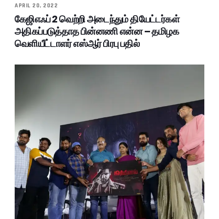
APRIL 20, 2022
கேஜிஎஃப் 2 வெற்றி அடைந்தும் தியேட்டர்கள்
அதிகப்படுத்தாத பின்னணி என்ன – தமிழக
வெளியீட்டாளர் எஸ்ஆர் பிரபு பதில்