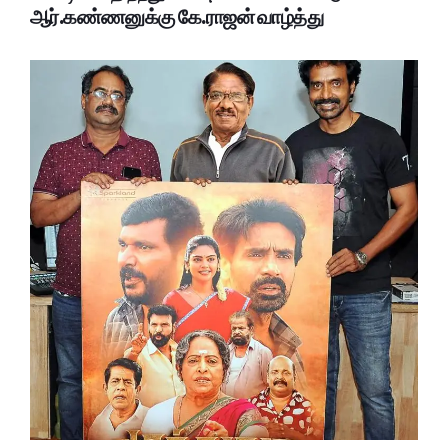
ஆர்.கண்ணனுக்கு கே.ராஜன் வாழ்த்து