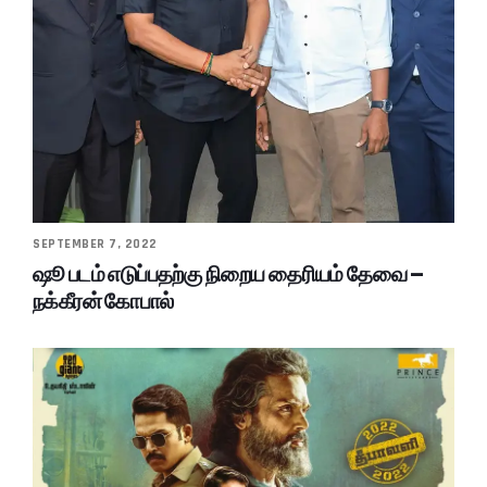
SEPTEMBER 7, 2022
ஷூ படம் எடுப்பதற்கு நிறைய தைரியம் தேவை –
நக்கீரன் கோபால்