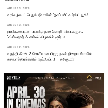
AUGUST 3, 2026
வரவேற்பைப் பெறும் ஜீவாவின் ‘தகப்பன்’ ஃபர்ஸ்ட் லுக்!
AUGUST 3, 2026
நம்பிக்கையுடன் பயணித்தால் வெற்றி கிடைக்கும்..!
‘விஸ்வநாத் & சன்ஸ்’ விழாவில் சூர்யா
AUGUST 2, 2026
வதந்தி சீசன் 2 வெளியான பிறகு நான் நிறைய போலீஸ்
கதாபாத்திரங்களில் நடிப்பேன்..! – சசிகுமார்