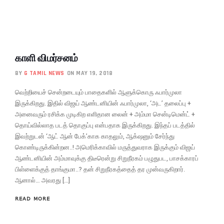
காளி விமர்சனம்
BY
G TAMIL NEWS
ON MAY 19, 2018
வெற்றியைச் சென்றடையும் பாதைகளில் ஆளுக்கொரு ஃபார்முலா
இருக்கிறது. இதில் விஜய் ஆண்டனியின் ஃபார்முலா, ‘அட’ தலைப்பு +
அனைவரும் ரசிக்க முடிகிற எளிதான லைன் + அம்மா சென்டிமென்ட் +
தொய்வில்லாத படத் தொகுப்பு என்பதாக இருக்கிறது. இந்தப் படத்தில்
இவற்றுடன் ‘ஆட் ஆன் பேக்’காக காதலும், ஆக்‌ஷனும் சேர்ந்து
கொண்டிருக்கின்றன..! அமெரிக்காவில் மருத்துவராக இருக்கும் விஜய்
ஆண்டனியின் அம்மாவுக்கு திடீரென்று சிறுநீரகம் பழுதுபட, பாசக்காரப்
பிள்ளைக்குத் தாங்குமா..? தன் சிறுநீரகத்தைத் தர முன்வருகிறார்.
ஆனால்… அவரது […]
READ MORE