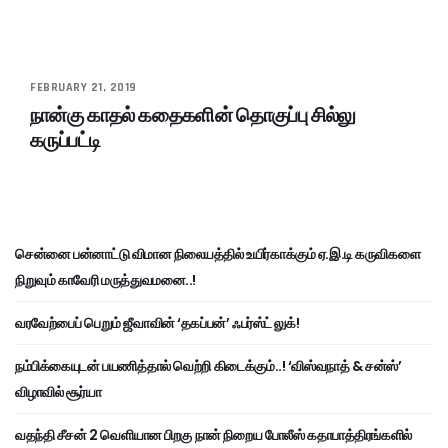
FEBRUARY 21, 2019
நான்கு காதல் கதைகளின் தொகுப்பு சில்லு
கருப்பட்டி
சென்னை பன்னாட்டு விமான நிலையத்தில் உயிர்காக்கும் ஏ.இ.டி கருவிகளை
நிறுவும் காவேரி மருத்துவமனை..!
வரவேற்பைப் பெறும் ஜீவாவின் ‘தகப்பன்’ ஃபர்ஸ்ட் லுக்!
நம்பிக்கையுடன் பயணித்தால் வெற்றி கிடைக்கும்..! ‘விஸ்வநாத் & சன்ஸ்’
விழாவில் சூர்யா
வதந்தி சீசன் 2 வெளியான பிறகு நான் நிறைய போலீஸ் கதாபாத்திரங்களில்