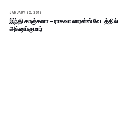
JANUARY 22, 2019
இந்தி காஞ்சனா – ராகவா லாரன்ஸ் வேடத்தில்
அக்‌ஷய்குமார்