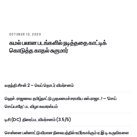
OCTOBER 13, 2020
கமல் பலான படங்களில் நடித்ததை காட்டிக்
கொடுத்த காதல் சுகுமார்
வதந்தி சீசன் 2 – வெப் தொடர் விமர்சனம்
ஹெச். ராஜாவை தமிழ்நாட்டு முதலமைச்சராகிய எஸ்.ராஜா..! – ‘செய்
செய்யாதே’ பட விழா சுவாரஸ்யம்
டிசி (DC) திரைப்பட விமர்சனம் (3.5/5)
சென்னை பன்னாட்டு விமான நிலையத்தில் உயிர்காக்கும் ஏ.இ.டி கருவிகளை