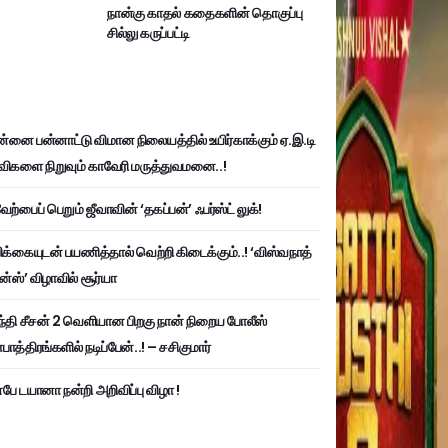
நான்கு காதல் கதைகளின் தொகுப்பு
சில்லு கருப்பட்டி
்னை பன்னாட்டு விமான நிலையத்தில் உயிர்காக்கும் ஏ.இ.டி
விகளை நிறுவும் காவேரி மருத்துவமனை..!
ற்பைப் பெறும் ஜீவாவின் ‘தகப்பன்’ ஃபர்ஸ்ட் லுக்!
பிக்கையுடன் பயணித்தால் வெற்றி கிடைக்கும்..! ‘விஸ்வநாத்
ன்ஸ்’ விழாவில் சூர்யா
்தி சீசன் 2 வெளியான பிறகு நான் நிறைய போலீஸ்
ாத்திரங்களில் நடிப்பேன்..! – சசிகுமார்
பே டயானா நன்றி அறிவிப்பு விழா !