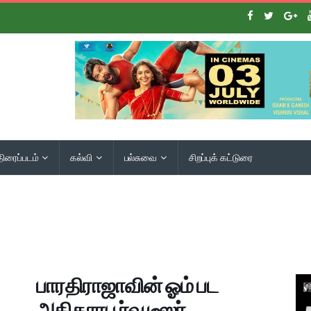
திரைப்படம்
கல்வி
பல்சுவை
சிறப்புக் கட்டுரை
பாரதிராஜாவின் ஓம் பட
அதிகாரபூர்வ டீஸர்