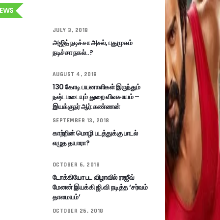
EWS
JULY 3, 2018
அஜித் நடிச்சா அசல், புதுமுகம்
நடிச்சா நகல்..?
AUGUST 4, 2018
130 கோடி பயனாளிகள் இருந்தும்
நஷ்டமடையும் துறை விவசாயம் –
இயக்குநர் ஆர்.கண்ணன்
SEPTEMBER 13, 2018
காற்றின் மொழி படத்துக்கு பாடல்
எழுத தயாரா?
OCTOBER 6, 2018
டோக்கியோ பட விழாவில் ராஜீவ்
மேனன் இயக்கி ஜி.வி நடித்த ‘சர்வம்
தாளமயம்’
OCTOBER 26, 2018