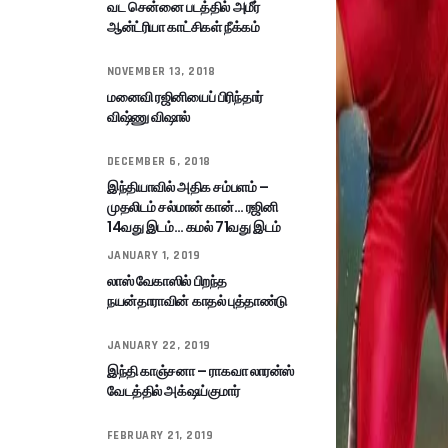
வட சென்னை படத்தில் அமீர்
ஆன்ட்ரியா காட்சிகள் நீக்கம்
NOVEMBER 13, 2018
மனைவி ரஜினியைப் பிரிந்தார்
விஷ்ணு விஷால்
DECEMBER 6, 2018
இந்தியாவில் அதிக சம்பளம் –
முதலிடம் சல்மான் கான்… ரஜினி
14வது இடம்… கமல் 71வது இடம்
JANUARY 1, 2019
லாஸ் வேகாஸில் பிறந்த
நயன்தாராவின் காதல் புத்தாண்டு
JANUARY 22, 2019
இந்தி காஞ்சனா – ராகவா லாரன்ஸ்
வேடத்தில் அக்‌ஷய்குமார்
FEBRUARY 21, 2019