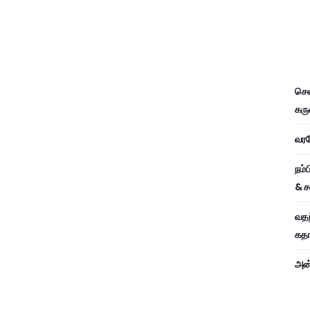
சென
கரு
வரவே
நம்
& ச
வதந
கதாப
அன்