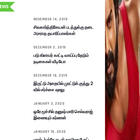
EWS
NOVEMBER 14, 2019
சிவகார்த்திகேயன் படத்துக்கு தடை
அசராத தயாரிப்பாளர்கள்
DECEMBER 2, 2019
படு கிளாமர் காட்டி வாய்ப்பு தேடும்
நடிகைகள் வீடியோ
DECEMBER 18, 2019
இருட்டு அறையில் முரட்டுக் குத்து 2
வில் சர்ச்சை ஷாலு
JANUARY 3, 2020
ஒரே மூச்சில் தனுஷ் மாரி செல்வராஜ்
இணையும் கர்ணன்
JANUARY 19, 2020
மாஸ்டர் ஸ்ரீதருடன் சாயிஷா போட்ட