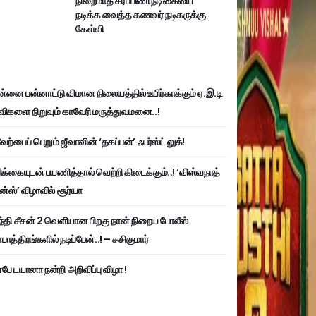
நிறைமாத கர்ப்பிணி நடிகையை
நடிக்க வைத்த கணவர் நடிகருக்கு
கேள்வி
்னை பன்னாட்டு விமான நிலையத்தில் உயிர்காக்கும் ஏ.இ.டி
விகளை நிறுவும் காவேரி மருத்துவமனை..!
ற்பைப் பெறும் ஜீவாவின் ‘தகப்பன்’ ஃபர்ஸ்ட் லுக்!
பிக்கையுடன் பயணித்தால் வெற்றி கிடைக்கும்..! ‘விஸ்வநாத்
ன்ஸ்’ விழாவில் சூர்யா
்தி சீசன் 2 வெளியான பிறகு நான் நிறைய போலீஸ்
ாத்திரங்களில் நடிப்பேன்..! – சசிகுமார்
பே டயானா நன்றி அறிவிப்பு விழா !