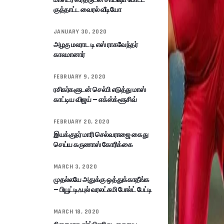
குத்தாட்ட வைரல் வீடியோ
JANUARY 30, 2020
அழகு மலராட டி எஸ் ராகவேந்தர்
காலமானார்
FEBRUARY 9, 2020
ரசிகர்களுடன் செல்பி எடுத்து மாஸ்
காட்டிய விஜய் – எக்ஸ்க்ளூசிவ்
FEBRUARY 20, 2020
இயக்குநர் மாரி செல்வராஜை கைது
செய்ய கருணாஸ் கோரிக்கை
MARCH 3, 2020
முதல்லயே அதுக்கு ஒத்துக்காதீங்க
– பியூட்டிஃபுல் வரலட்சுமி போல்ட் பேட்டி
MARCH 18, 2020