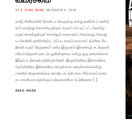
BY
G TAMIL NEWS
ON MARCH 2, 2019
தமிழ் சினிமாவில் சேரன் படங்களுக்கு என்று தனியிடம் உண்டு.
நாம் வாழ்ந்து கொண்டிருக்கும் சமூகம் எப்படிப் பட்டதென்று
வரும் காலத்துக்குச் சொல்லும் வரலாறாய் அமைவது அவரது
படங்களின் தனிச்சிறப்பு. அப்படி காலம் காலமாய் நம்மிடையே
நிலவி வரும் ‘திருமணம்’ என்ற இருமனம் இணையும் சடங்குகள்
சரியாகத்தான் நடைபெறுகின்றனவா என்று ஒரு உரைகல்லாக
இந்தப்படத்தைத் தந்திருக்கிறார். இருக்கிறதோ இல்லையோ
பிடிக்கிறதோ இல்லையோ ஊருக்காக உறவுக்காகவென்று
மகளின் திருமணத்தை ஊரறிய நடத்தி கடைசிக்காலம் வரை
கடனாளியாக தவிக்கும் எத்தனையோ பெற்றோரை […]
READ MORE