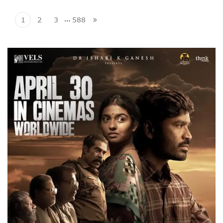
…
1
2
3
588