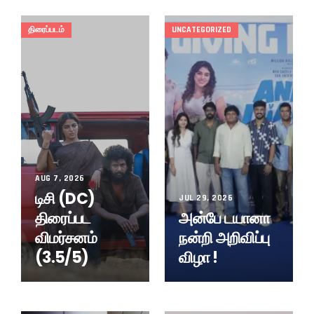
திரைப்படம்
UNCATEGORIZED
AUG 7, 2026
டிசி (DC)
JUL 29, 2026
திரைப்பட
அன்பே டயானா
விமர்சனம்
நன்றி அறிவிப்பு
(3.5/5)
விழா !