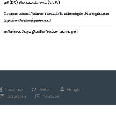
டிசி (DC) திரைப்பட விமர்சனம் (3.5/5)
சென்னை பன்னாட்டு விமான நிலையத்தில் உயிர்காக்கும் ஏ.இ.டி கருவிகளை
நிறுவும் காவேரி மருத்துவமனை..!
வரவேற்பைப் பெறும் ஜீவாவின் ‘தகப்பன்’ ஃபர்ஸ்ட் லுக்!
Facebook
Twitter
Google+
Instagram
Youtube
NEWSLETTER