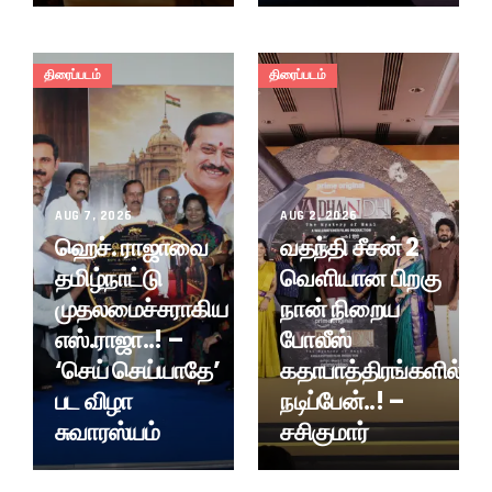
திரைப்படம்
திரைப்படம்
AUG 7, 2026
AUG 2, 2026
ஹெச். ராஜாவை
வதந்தி சீசன் 2
தமிழ்நாட்டு
வெளியான பிறகு
முதலமைச்சராகிய
நான் நிறைய
எஸ்.ராஜா..! –
போலீஸ்
‘செய் செய்யாதே’
கதாபாத்திரங்களில்
பட விழா
நடிப்பேன்..! –
சுவாரஸ்யம்
சசிகுமார்