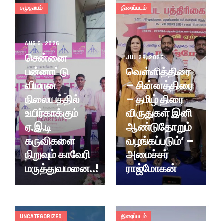
சமுதாயம்
திரைப்படம்
AUG 5, 2026
சென்னை
JUL 29, 2026
பன்னாட்டு
வெள்ளித்திரை
விமான
– சின்னத்திரை
நிலையத்தில்
– தமிழ் திரை
உயிர்காக்கும்
விருதுகள் இனி
ஏ.இ.டி
ஆண்டுதோறும்
கருவிகளை
வழங்கப்படும்’ –
நிறுவும் காவேரி
அமைச்சர்
மருத்துவமனை..!
ராஜ்மோகன்
UNCATEGORIZED
திரைப்படம்