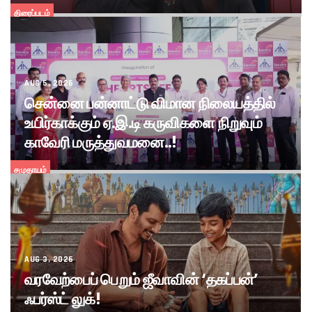
திரைப்படம்
AUG 5, 2026
சென்னை பன்னாட்டு விமான நிலையத்தில்
உயிர்காக்கும் ஏ.இ.டி கருவிகளை நிறுவும்
காவேரி மருத்துவமனை..!
சமுதாயம்
AUG 3, 2026
வரவேற்பைப் பெறும் ஜீவாவின் ‘தகப்பன்’
ஃபர்ஸ்ட் லுக்!