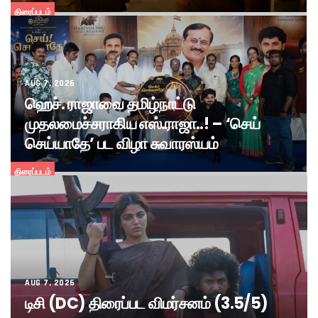
திரைப்படம்
AUG 7, 2026
ஹெச். ராஜாவை தமிழ்நாட்டு
முதலமைச்சராகிய எஸ்.ராஜா..! – ‘செய்
செய்யாதே’ பட விழா சுவாரஸ்யம்
திரைப்படம்
AUG 7, 2026
டிசி (DC) திரைப்பட விமர்சனம் (3.5/5)