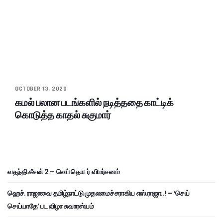
OCTOBER 13, 2020
கமல் பலான படங்களில் நடித்ததை காட்டிக்
கொடுத்த காதல் சுகுமார்
வதந்தி சீசன் 2 – வெப் தொடர் விமர்சனம்
ஹெச். ராஜாவை தமிழ்நாட்டு முதலமைச்சராகிய எஸ்.ராஜா..! – ‘செய்
செய்யாதே’ பட விழா சுவாரஸ்யம்