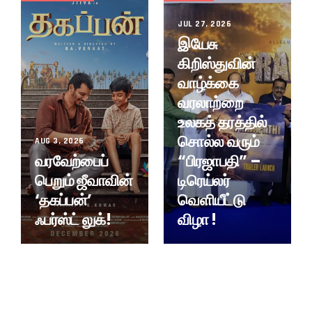
JUL 27, 2026
இயேசு
கிறிஸ்துவின்
வாழ்க்கை
வரலாற்றை
உலகத் தரத்தில்
சொல்ல வரும்
AUG 3, 2026
வரவேற்பைப்
“பிரஜாபதி” –
பெறும் ஜீவாவின்
டிரெய்லர்
‘தகப்பன்’
வெளியீட்டு
ஃபர்ஸ்ட் லுக்!
விழா !