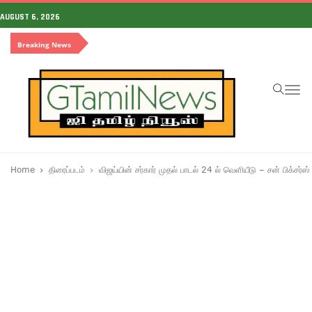
AUGUST 6, 2026
Breaking News
To
na
Home
திரைப்படம்
விஜய்யின் சர்கார் முதல் பாடல் 24 ல் வெளியீடு – சன் பிக்சர்ஸ்