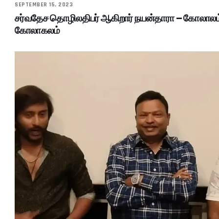
SEPTEMBER 15, 2023
சர்வதேச தொழிலதிபர் ஆகிறார் நயன்தாரா – கோலாலம்ப
கோலாகலம்