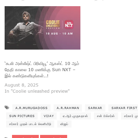
‘கூலி அன்லீஷ்ட் பிரிவியூ’ ஆகஸ்ட் 10 ஆம்
தேதி காலை 10 மணிக்கு Sun NXT –
இல் கண்டுகளியுங்கள்..!
August 8, 2025
In "Coolie unleashed preview"
A.R.MURUGADOSS
A.R.RAHMAN
SARKAR
SARKAR FIRST
SUN PICTURES
VIJAY
ஏ.ஆர்.முருகதாஸ்
சன் பிக்சர்ஸ்
சர்கார் ம
சர்கார் முதல் பாடல் வெளியீடு
விஜய்