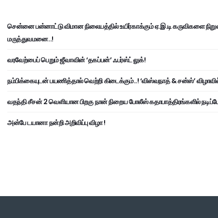
சென்னை பன்னாட்டு விமான நிலையத்தில் உயிர்காக்கும் ஏ.இ.டி கருவிகளை நிறுவ
மருத்துவமனை..!
வரவேற்பைப் பெறும் ஜீவாவின் ‘தகப்பன்’ ஃபர்ஸ்ட் லுக்!
நம்பிக்கையுடன் பயணித்தால் வெற்றி கிடைக்கும்..! ‘விஸ்வநாத் & சன்ஸ்’ விழாவில
வதந்தி சீசன் 2 வெளியான பிறகு நான் நிறைய போலீஸ் கதாபாத்திரங்களில் நடிப்பேன
அன்பே டயானா நன்றி அறிவிப்பு விழா !