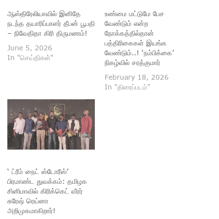
ஆஸ்திரேலியாவில் இனிதே
உண்மை மட்டுமே பேச
நடந்த தயாரிப்பாளர் தீபன் பூபதி
வேண்டும் என்ற
– நிவேதிதா கிரி திருமணம்!
நோக்கத்தில்தான்
பத்திரிகைகள் இயங்க
June 5, 2026
வேண்டும்..! ‘நம்பிக்கை’
In "செய்திகள்"
நிகழ்வில் சரத்குமார்
February 18, 2026
In "திரைப்படம்"
‘ ட்ரீம் நைட் ஸ்டோரீஸ்’
பிரமாண்ட துவக்கம்: தமிழக
சினிமாவில் கிரிக்கெட் வீரர்
சுரேஷ் ரெய்னா
அறிமுகமாகிறார்!