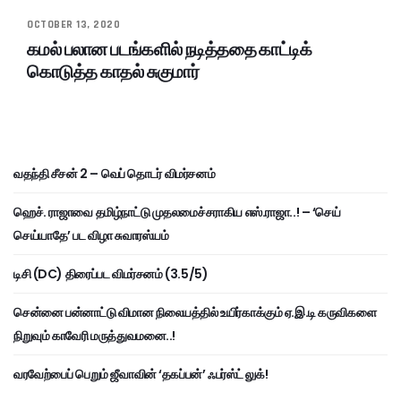
OCTOBER 13, 2020
கமல் பலான படங்களில் நடித்ததை காட்டிக்
கொடுத்த காதல் சுகுமார்
வதந்தி சீசன் 2 – வெப் தொடர் விமர்சனம்
ஹெச். ராஜாவை தமிழ்நாட்டு முதலமைச்சராகிய எஸ்.ராஜா..! – ‘செய்
செய்யாதே’ பட விழா சுவாரஸ்யம்
டிசி (DC) திரைப்பட விமர்சனம் (3.5/5)
சென்னை பன்னாட்டு விமான நிலையத்தில் உயிர்காக்கும் ஏ.இ.டி கருவிகளை
நிறுவும் காவேரி மருத்துவமனை..!
வரவேற்பைப் பெறும் ஜீவாவின் ‘தகப்பன்’ ஃபர்ஸ்ட் லுக்!