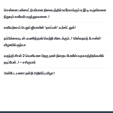
சென்னை பன்னாட்டு விமான நிலையத்தில் உயிர்காக்கும் ஏ.இ.டி கருவிகளை
நிறுவும் காவேரி மருத்துவமனை..!
வரவேற்பைப் பெறும் ஜீவாவின் ‘தகப்பன்’ ஃபர்ஸ்ட் லுக்!
நம்பிக்கையுடன் பயணித்தால் வெற்றி கிடைக்கும்..! ‘விஸ்வநாத் & சன்ஸ்’
விழாவில் சூர்யா
வதந்தி சீசன் 2 வெளியான பிறகு நான் நிறைய போலீஸ் கதாபாத்திரங்களில்
நடிப்பேன்..! – சசிகுமார்
அன்பே டயானா நன்றி அறிவிப்பு விழா !