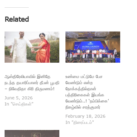
Related
ஆஸ்திரேலியாவில் இனிதே
உண்மை மட்டுமே பேச
நடந்த தயாரிப்பாளர் தீபன் பூபதி
வேண்டும் என்ற
– நிவேதிதா கிரி திருமணம்!
நோக்கத்தில்தான்
பத்திரிகைகள் இயங்க
June 5, 2026
வேண்டும்..! ‘நம்பிக்கை’
In "செய்திகள்"
நிகழ்வில் சரத்குமார்
February 18, 2026
In "திரைப்படம்"