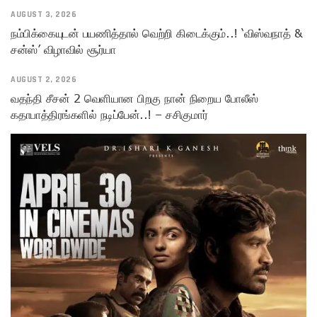
AUGUST 3, 2026
நம்பிக்கையுடன் பயணித்தால் வெற்றி கிடைக்கும்..! ‘விஸ்வநாத் &
சன்ஸ்’ விழாவில் சூர்யா
AUGUST 2, 2026
வதந்தி சீசன் 2 வெளியான பிறகு நான் நிறைய போலீஸ்
கதாபாத்திரங்களில் நடிப்பேன்..! – சசிகுமார்