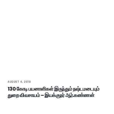
AUGUST 4, 2018
130 கோடி பயனாளிகள் இருந்தும் நஷ்டமடையும்
துறை விவசாயம் – இயக்குநர் ஆர்.கண்ணன்