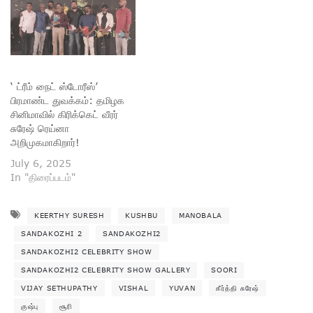
‘ ட்ரீம் நைட் ஸ்டோரீஸ்’
பிரமாண்ட துவக்கம்: தமிழக
சினிமாவில் கிரிக்கெட் வீரர்
சுரேஷ் ரெய்னா
அறிமுகமாகிறார்!
July 6, 2025
In "திரைப்படம்"
KEERTHY SURESH
KUSHBU
MANOBALA
SANDAKOZHI 2
SANDAKOZHI2
SANDAKOZHI2 CELEBRITY SHOW
SANDAKOZHI2 CELEBRITY SHOW GALLERY
SOORI
VIJAY SETHUPATHY
VISHAL
YUVAN
கீர்த்தி சுரேஷ்
குஷ்பு
சூரி