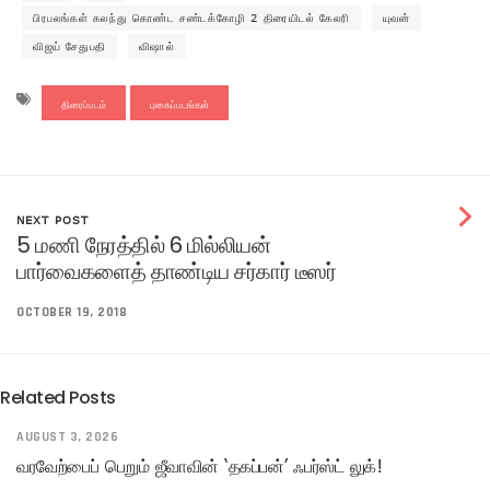
பிரபலங்கள் கலந்து கொண்ட சண்டக்கோழி 2 திரையிடல் கேலரி
யுவன்
விஜய் சேதுபதி
விஷால்
திரைப்படம்
புகைப்படங்கள்
NEXT POST
5 மணி நேரத்தில் 6 மில்லியன்
பார்வைகளைத் தாண்டிய சர்கார் டீஸர்
OCTOBER 19, 2018
Related Posts
AUGUST 3, 2026
வரவேற்பைப் பெறும் ஜீவாவின் ‘தகப்பன்’ ஃபர்ஸ்ட் லுக்!