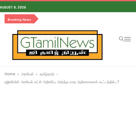
AUGUST 8, 2026
Breaking News
To
na
Home
அரசியல்
தமிழ்நாடு
ரஜினியின் அரசியல் கட்சி அறிவிப்பு அடுத்த மாத ஆலோசனைக் கூட்டத்தில்..?