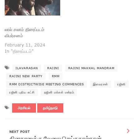
லால் சலாம் திரைப்படம்
விமர்சனம்
February 11, 2024
In "திரைப்படம்"
ILAVARASAN
RAJINI
RAJINI MAKKAL MANDRAM
RAJINI NEW PARTY
RMM
RMM DISTRICTWISE MEETING COMMENCES
இளவரசன்
ரஜினி
ரஜினி புதிய கட்சி
றஜினி மக்கள் மன்றம்
அரசியல்
தமிழ்நாடு
NEXT POST
தினகரனுக்கு வேலை செய்ததால்தான்