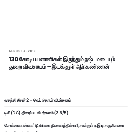
AUGUST 4, 2018
130 கோடி பயனாளிகள் இருந்தும் நஷ்டமடையும்
துறை விவசாயம் – இயக்குநர் ஆர்.கண்ணன்
வதந்தி சீசன் 2 – வெப் தொடர் விமர்சனம்
டிசி (DC) திரைப்பட விமர்சனம் (3.5/5)
சென்னை பன்னாட்டு விமான நிலையத்தில் உயிர்காக்கும் ஏ.இ.டி கருவிகளை