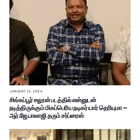
JANUARY 14, 2024
சிங்கப்பூர் சலூன் படத்தில் என்னுடன்
நடித்திருக்கும் மிகப்பெரிய நடிகர் யார் தெரியுமா –
ஆர்.ஜே.பாலாஜி தரும் சர்ப்ரைஸ்