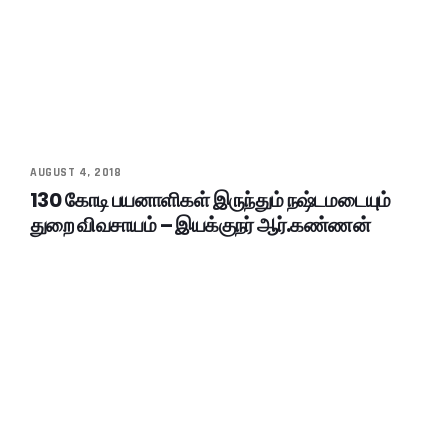
AUGUST 4, 2018
130 கோடி பயனாளிகள் இருந்தும் நஷ்டமடையும்
துறை விவசாயம் – இயக்குநர் ஆர்.கண்ணன்