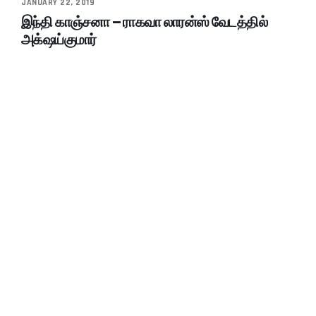
JANUARY 22, 2019
இந்தி காஞ்சனா – ராகவா லாரன்ஸ் வேடத்தில்
அக்‌ஷய்குமார்