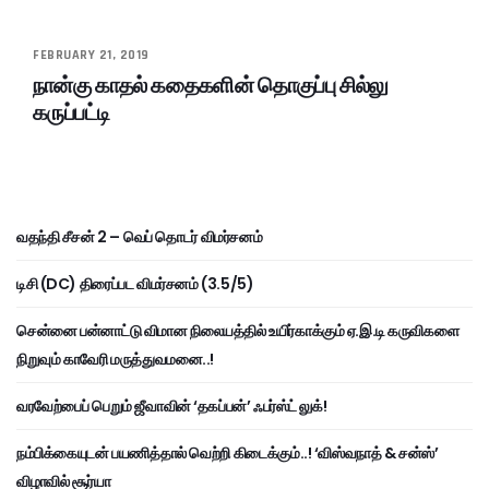
FEBRUARY 21, 2019
நான்கு காதல் கதைகளின் தொகுப்பு சில்லு
கருப்பட்டி
வதந்தி சீசன் 2 – வெப் தொடர் விமர்சனம்
டிசி (DC) திரைப்பட விமர்சனம் (3.5/5)
சென்னை பன்னாட்டு விமான நிலையத்தில் உயிர்காக்கும் ஏ.இ.டி கருவிகளை
நிறுவும் காவேரி மருத்துவமனை..!
வரவேற்பைப் பெறும் ஜீவாவின் ‘தகப்பன்’ ஃபர்ஸ்ட் லுக்!
நம்பிக்கையுடன் பயணித்தால் வெற்றி கிடைக்கும்..! ‘விஸ்வநாத் & சன்ஸ்’
விழாவில் சூர்யா