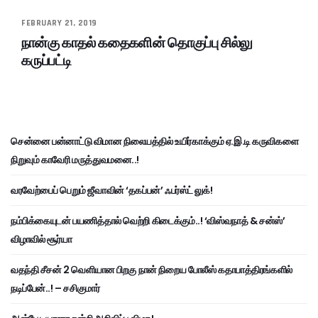
FEBRUARY 21, 2019
நான்கு காதல் கதைகளின் தொகுப்பு சில்லு
கருப்பட்டி
சென்னை பன்னாட்டு விமான நிலையத்தில் உயிர்காக்கும் ஏ.இ.டி கருவிகளை
நிறுவும் காவேரி மருத்துவமனை..!
வரவேற்பைப் பெறும் ஜீவாவின் ‘தகப்பன்’ ஃபர்ஸ்ட் லுக்!
நம்பிக்கையுடன் பயணித்தால் வெற்றி கிடைக்கும்..! ‘விஸ்வநாத் & சன்ஸ்’
விழாவில் சூர்யா
வதந்தி சீசன் 2 வெளியான பிறகு நான் நிறைய போலீஸ் கதாபாத்திரங்களில்
நடிப்பேன்..! – சசிகுமார்