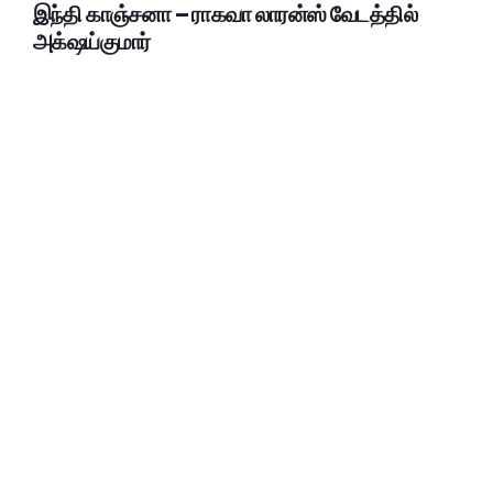
இந்தி காஞ்சனா – ராகவா லாரன்ஸ் வேடத்தில்
அக்‌ஷய்குமார்