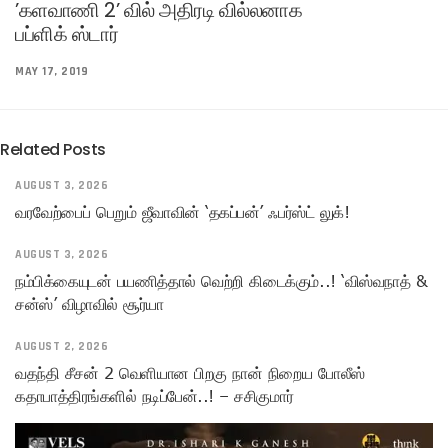
’களவாணி 2’ வில் அதிரடி வில்லனாக
பப்ளிக் ஸ்டார்
MAY 17, 2019
Related Posts
AUGUST 3, 2026
வரவேற்பைப் பெறும் ஜீவாவின் ‘தகப்பன்’ ஃபர்ஸ்ட் லுக்!
AUGUST 3, 2026
நம்பிக்கையுடன் பயணித்தால் வெற்றி கிடைக்கும்..! ‘விஸ்வநாத் &
சன்ஸ்’ விழாவில் சூர்யா
AUGUST 2, 2026
வதந்தி சீசன் 2 வெளியான பிறகு நான் நிறைய போலீஸ்
கதாபாத்திரங்களில் நடிப்பேன்..! – சசிகுமார்