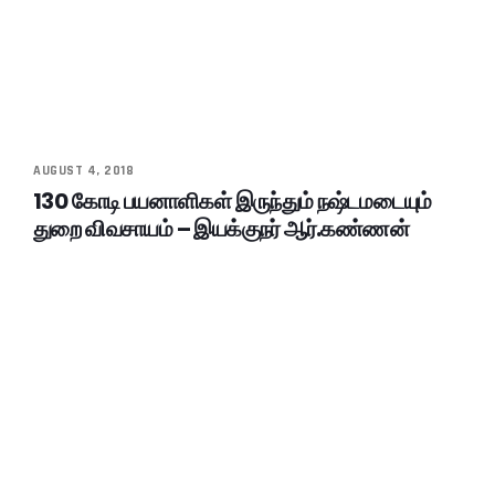
AUGUST 4, 2018
130 கோடி பயனாளிகள் இருந்தும் நஷ்டமடையும்
துறை விவசாயம் – இயக்குநர் ஆர்.கண்ணன்