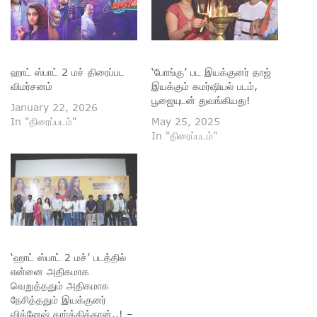
ஹாட் ஸ்பாட் 2 மச் திரைப்பட
‘போங்கு’ பட இயக்குனர் தாஜ்
விமர்சனம்
இயக்கும் கமர்ஷியல் படம்,
பூஜையுடன் துவங்கியது!
January 22, 2026
In "திரைப்படம்"
May 25, 2025
In "திரைப்படம்"
‘ஹாட் ஸ்பாட் 2 மச்’ படத்தில்
என்னை அதிகமாக
வெறுத்ததும் அதிகமாக
நேசித்ததும் இயக்குனர்
விக்னேஷ் கார்த்திக்தான்..! –