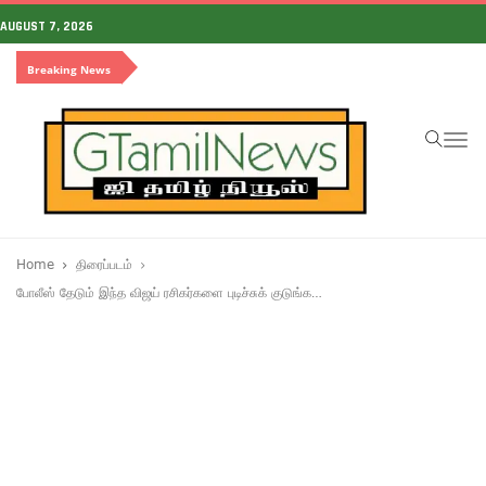
AUGUST 7, 2026
Breaking News
To
na
Home
திரைப்படம்
போலீஸ் தேடும் இந்த விஜய் ரசிகர்களை புடிச்சுக் குடுங்க…