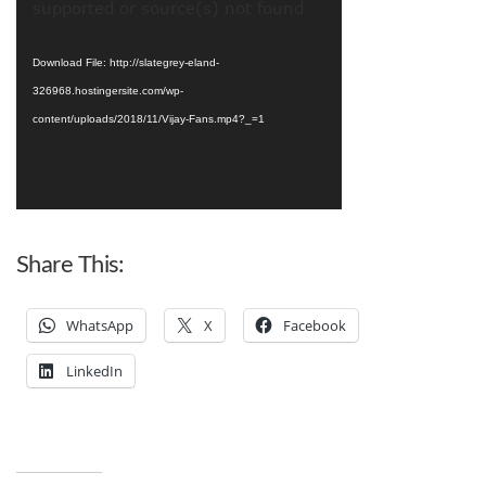
Player
supported or source(s) not found
Download File: http://slategrey-eland-
326968.hostingersite.com/wp-
content/uploads/2018/11/Vijay-Fans.mp4?_=1
Share This:
WhatsApp
X
Facebook
LinkedIn