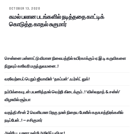
OCTOBER 13, 2020
கமல் பலான படங்களில் நடித்ததை காட்டிக்
கொடுத்த காதல் சுகுமார்
சென்னை பன்னாட்டு விமான நிலையத்தில் உயிர்காக்கும் ஏ.இ.டி கருவிகளை
நிறுவும் காவேரி மருத்துவமனை..!
வரவேற்பைப் பெறும் ஜீவாவின் ‘தகப்பன்’ ஃபர்ஸ்ட் லுக்!
நம்பிக்கையுடன் பயணித்தால் வெற்றி கிடைக்கும்..! ‘விஸ்வநாத் & சன்ஸ்’
விழாவில் சூர்யா
வதந்தி சீசன் 2 வெளியான பிறகு நான் நிறைய போலீஸ் கதாபாத்திரங்களில்
நடிப்பேன்..! – சசிகுமார்
அன்பே டயானா நன்றி அறிவிப்பு விழா !