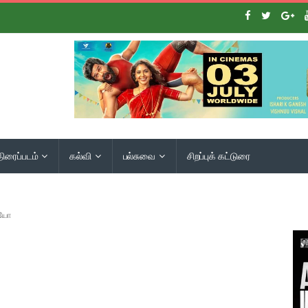
திரைப்படம்
கல்வி
பல்சுவை
சிறப்புக் கட்டுரை
ியோ