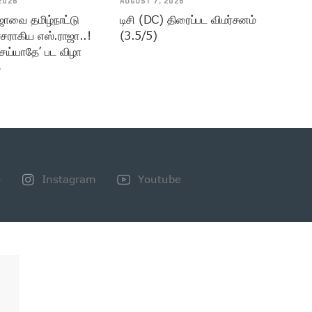
2026
AUGUST 7, 2026
ஜாவை தமிழ்நாட்டு
டிசி (DC) திரைப்பட விமர்சனம்
சராகிய எஸ்.ராஜா..!
(3.5/5)
ெய்யாதே’ பட விழா
்
+
Instagram
Youtube