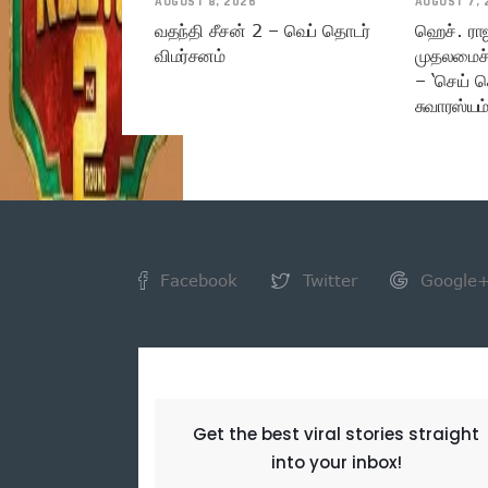
AUGUST 8, 2026
AUGUST 7, 
வதந்தி சீசன் 2 – வெப் தொடர்
ஹெச். ரா
விமர்சனம்
முதலமைச்
– ‘செய் ச
சுவாரஸ்யம
Facebook
Twitter
Google
NEWSLETTER
Get the best viral stories straight
into your inbox!