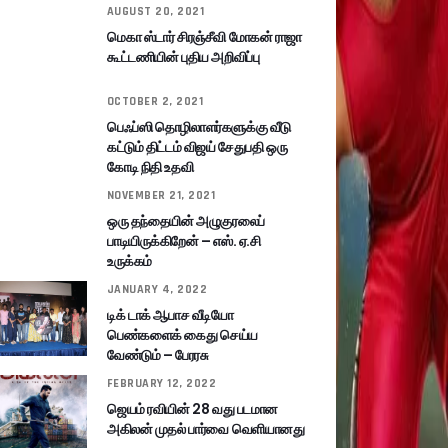
AUGUST 20, 2021
மெகா ஸ்டார் சிரஞ்சீவி மோகன் ராஜா
கூட்டணியின் புதிய அறிவிப்பு
OCTOBER 2, 2021
பெஃப்ஸி தொழிலாளர்களுக்கு வீடு
கட்டும் திட்டம் விஜய் சேதுபதி ஒரு
கோடி நிதி உதவி
NOVEMBER 21, 2021
ஒரு தந்தையின் அழுகுரலைப்
பாடியிருக்கிறேன் – எஸ். ஏ.சி
உருக்கம்
JANUARY 4, 2022
டிக் டாக் ஆபாச வீடியோ
பெண்களைக் கைது செய்ய
வேண்டும் – பேரரசு
FEBRUARY 12, 2022
ஜெயம் ரவியின் 28 வது படமான
அகிலன் முதல் பார்வை வெளியானது