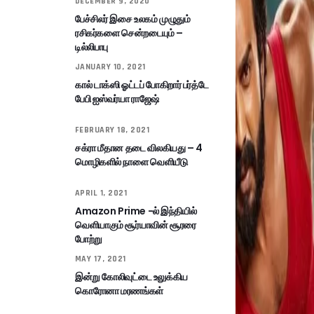
DECEMBER 9, 2020
பேச்சிலர் இசை உலகம் முழுதும்
ரசிகர்களை சென்றடையும் –
டில்லிபாபு
JANUARY 10, 2021
கால் டாக்ஸி ஓட்டப் போகிறார் பர்த்டே
பேபி ஐஸ்வர்யா ராஜேஷ்
FEBRUARY 18, 2021
சக்ரா மீதான தடை விலகியது – 4
மொழிகளில் நாளை வெளியீடு
APRIL 1, 2021
Amazon Prime -ல் இந்தியில்
வெளியாகும் சூர்யாவின் சூரரை
போற்று
MAY 17, 2021
இன்று கோலிவுட்டை உலுக்கிய
கொரோனா மரணங்கள்