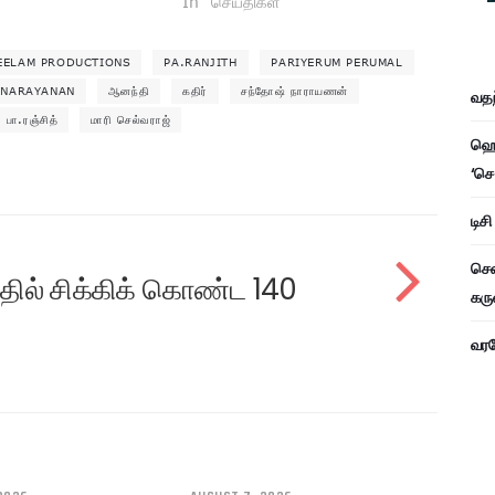
In "செய்திகள்"
EELAM PRODUCTIONS
PA.RANJITH
PARIYERUM PERUMAL
 NARAYANAN
ஆனந்தி
கதிர்
சந்தோஷ் நாராயணன்
வதந
பா.ரஞ்சித்
மாரி செல்வராஜ்
ஹெச
‘செ
டிச
சென
ளத்தில் சிக்கிக் கொண்ட 140
கரு
வரவே