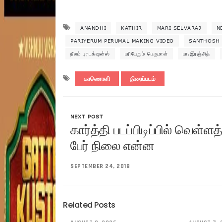
ANANDHI
KATHIR
MARI SELVARAJ
N
PARIYERUM PERUMAL MAKING VIDEO
SANTHOSH
நீலம் புரடக்‌ஷன்ஸ்
பரியேறும் பெருமாள்
பா.இரஞ்சித்
காணொளி
திரைப்படம்
NEXT POST
கார்த்தி படப்பிடிப்பில் வெள்
பேர் நிலை என்ன
SEPTEMBER 24, 2018
Related Posts