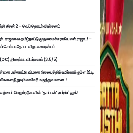
்தி சீசன் 2 – வெப் தொடர் விமர்சனம்
். ராஜாவை தமிழ்நாட்டு முதலமைச்சராகிய எஸ்.ராஜா..! –
ய் செய்யாதே’ பட விழா சுவாரஸ்யம்
ி (DC) திரைப்பட விமர்சனம் (3.5/5)
்னை பன்னாட்டு விமான நிலையத்தில் உயிர்காக்கும் ஏ.இ.டி
விகளை நிறுவும் காவேரி மருத்துவமனை..!
ற்பைப் பெறும் ஜீவாவின் ‘தகப்பன்’ ஃபர்ஸ்ட் லுக்!