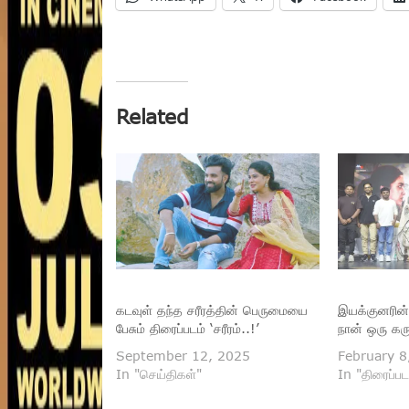
Related
கடவுள் தந்த சரீரத்தின் பெருமையை
இயக்குனரின் 
பேசும் திரைப்படம் ‘சரீரம்..!’
நான் ஒரு கர
September 12, 2025
February 8
In "செய்திகள்"
In "திரைப்பட