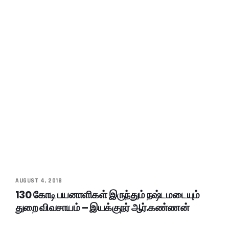
AUGUST 4, 2018
130 கோடி பயனாளிகள் இருந்தும் நஷ்டமடையும்
துறை விவசாயம் – இயக்குநர் ஆர்.கண்ணன்