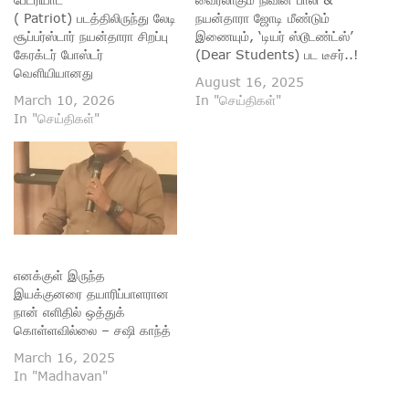
( Patriot) படத்திலிருந்து லேடி
நயன்தாரா ஜோடி மீண்டும்
சூப்பர்ஸ்டார் நயன்தாரா சிறப்பு
இணையும், ‘டியர் ஸ்டூடண்ட்ஸ்’
கேரக்டர் போஸ்டர்
(Dear Students) பட டீசர்..!
வெளியியானது
August 16, 2025
March 10, 2026
In "செய்திகள்"
In "செய்திகள்"
எனக்குள் இருந்த
இயக்குனரை தயாரிப்பாளரான
நான் எளிதில் ஒத்துக்
கொள்ளவில்லை – சஷி காந்த்
March 16, 2025
In "Madhavan"