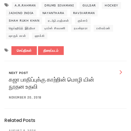
A.R.RAHMAN
DRUMS SIVAMANI
GULSAR
HOCKEY
JAIHIND INDIA
NAYANTHARA
RAVIVARMAN
SHAH RUKH KHAN
ஏ.ஆர்.ரஹ்மான்
குல்சார்
ஜெய்ஹிந்த் இந்தியா
டிரம்ஸ் சிவமணி
நயன்தாரா
ரவிவர்மன்
ஷாரூக் கான்
ஹாக்கி
செய்திகள்
திரைப்படம்
NEXT POST
கஜா பாதிப்புக்கு காற்றின் மொழி யின்
நூதன உதவி
NOVEMBER 20, 2018
Related Posts
AUGUST 8, 2026