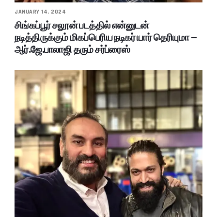
JANUARY 14, 2024
சிங்கப்பூர் சலூன் படத்தில் என்னுடன்
நடித்திருக்கும் மிகப்பெரிய நடிகர் யார் தெரியுமா –
ஆர்.ஜே.பாலாஜி தரும் சர்ப்ரைஸ்