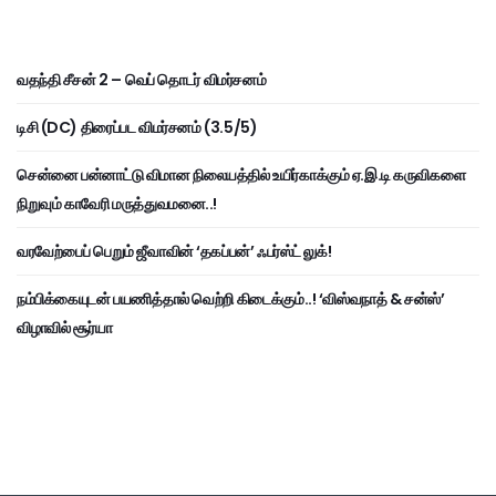
வதந்தி சீசன் 2 – வெப் தொடர் விமர்சனம்
டிசி (DC) திரைப்பட விமர்சனம் (3.5/5)
சென்னை பன்னாட்டு விமான நிலையத்தில் உயிர்காக்கும் ஏ.இ.டி கருவிகளை
நிறுவும் காவேரி மருத்துவமனை..!
வரவேற்பைப் பெறும் ஜீவாவின் ‘தகப்பன்’ ஃபர்ஸ்ட் லுக்!
நம்பிக்கையுடன் பயணித்தால் வெற்றி கிடைக்கும்..! ‘விஸ்வநாத் & சன்ஸ்’
விழாவில் சூர்யா