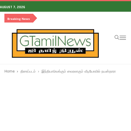
AUGUST 7, 2026
Breaking News
To
na
Home
திரைப்படம்
இந்தியாவெங்கும் வைரலாகும் வீடியோவில் நயன்தாரா