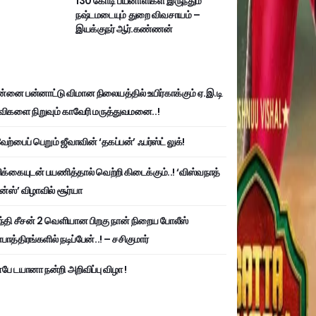
130 கோடி பயனாளிகள் இருந்தும்
நஷ்டமடையும் துறை விவசாயம் –
இயக்குநர் ஆர்.கண்ணன்
்னை பன்னாட்டு விமான நிலையத்தில் உயிர்காக்கும் ஏ.இ.டி
விகளை நிறுவும் காவேரி மருத்துவமனை..!
ற்பைப் பெறும் ஜீவாவின் ‘தகப்பன்’ ஃபர்ஸ்ட் லுக்!
பிக்கையுடன் பயணித்தால் வெற்றி கிடைக்கும்..! ‘விஸ்வநாத்
ன்ஸ்’ விழாவில் சூர்யா
்தி சீசன் 2 வெளியான பிறகு நான் நிறைய போலீஸ்
ாத்திரங்களில் நடிப்பேன்..! – சசிகுமார்
பே டயானா நன்றி அறிவிப்பு விழா !