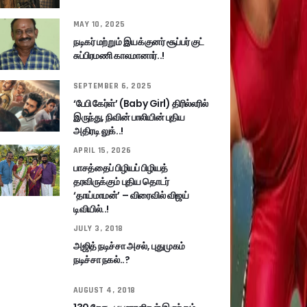
MAY 10, 2025
நடிகர் மற்றும் இயக்குனர் சூப்பர் குட்
சுப்பிரமணி காலமானார்..!
SEPTEMBER 6, 2025
‘பேபி கேர்ள்’ (Baby Girl) திரில்லரில்
இருந்து, நிவின் பாலியின் புதிய
அதிரடி லுக்..!
APRIL 15, 2026
பாசத்தைப் பிழியப் பிழியத்
தரவிருக்கும் புதிய தொடர்
‘தாய்மாமன்’ – விரைவில் விஜய்
டிவியில்..!
JULY 3, 2018
அஜித் நடிச்சா அசல், புதுமுகம்
நடிச்சா நகல்..?
AUGUST 4, 2018