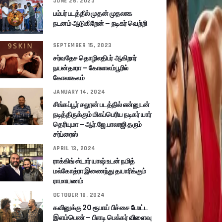
JUNE 26, 2023
பம்பர் படத்தில் முதன் முதலாக
நடனம் ஆடுகிறேன் – நடிகர் வெற்றி
SEPTEMBER 15, 2023
சர்வதேச தொழிலதிபர் ஆகிறார்
நயன்தாரா – கோலாலம்பூரில்
கோலாகலம்
JANUARY 14, 2024
சிங்கப்பூர் சலூன் படத்தில் என்னுடன்
நடித்திருக்கும் மிகப்பெரிய நடிகர் யார்
தெரியுமா – ஆர்.ஜே.பாலாஜி தரும்
சர்ப்ரைஸ்
APRIL 13, 2024
ராக்கிங் ஸ்டார் யாஷ் உடன் நமித்
மல்கோத்ரா இணைந்து தயாரிக்கும்
ராமாயணம்
OCTOBER 18, 2024
கவினுக்கு 20 ரூபாய் பிச்சை போட்ட
இளம்பெண் – பிளடி பெக்கர் விளைவு