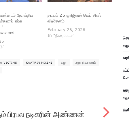
து கன்னடம் தோன்றிய
தடயம் Z5 ஒரிஜினல் வெப் சீரிஸ்
்களால் ஏற்க
விமர்சனம்
..! –
February 26, 2026
மாவளவன்
In "திரைப்படம்"
சென
25
கரு
ம்"
வரவே
A VICTIMS
KAATRIN MOZHI
கஜா
கஜா நிவாரணம்
நம்
& ச
வதந
கதாப
அன்
ும் பிரபல நடிகரின் அண்ணன்