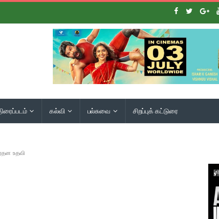
திரைப்படம்
கல்வி
பல்சுவை
சிறப்புக் கட்டுரை
 நூதன உதவி