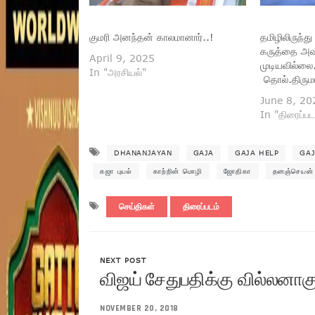
குமரி அனந்தன் காலமானார்..!
தமிழிலிருந்
கருத்தை அவர
April 9, 2025
முடியவில்லை
In "அரசியல்"
தொல்.திரு
June 8, 20
In "திரைப்பட
DHANANJAYAN
GAJA
GAJA HELP
GAJ
கஜா புயல்
காற்றின் மொழி
ஜோதிகா
தனஞ்செயன்
செய்திகள்
திரைப்படம்
NEXT POST
விஜய் சேதுபதிக்கு வில்லனாக
NOVEMBER 20, 2018