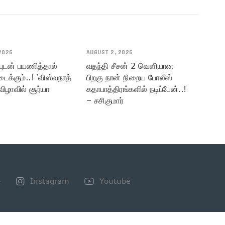
2026
AUGUST 2, 2026
யுடன் பயணித்தால்
வதந்தி சீசன் 2 வெளியான
டைக்கும்..! ‘விஸ்வநாத்
பிறகு நான் நிறைய போலீஸ்
விழாவில் சூர்யா
கதாபாத்திரங்களில் நடிப்பேன்..!
– சசிகுமார்
+
Instagram
Youtube