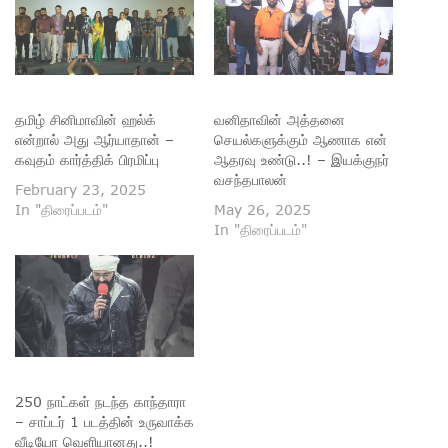
தமிழ் சினிமாவின் ஹல்க்
வனிதாவின் அத்தனை
என்றால் அது ஆர்யாதான் –
செயல்களுக்கும் ஆணாக என்
கவுதம் கார்த்திக் பிரமிப்பு
ஆதரவு உண்டு..! – இயக்குநர்
வசந்தபாலன்
February 23, 2025
In "திரைப்படம்"
May 26, 2025
In "திரைப்படம்"
250 நாட்கள் நடந்த காந்தாரா
– சாப்டர் 1 படத்தின் உருவாக்க
வீடியோ வெளியானது..!