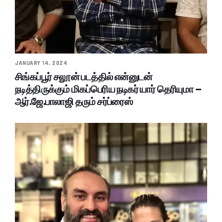
JANUARY 14, 2024
சிங்கப்பூர் சலூன் படத்தில் என்னுடன்
நடித்திருக்கும் மிகப்பெரிய நடிகர் யார் தெரியுமா –
ஆர்.ஜே.பாலாஜி தரும் சர்ப்ரைஸ்