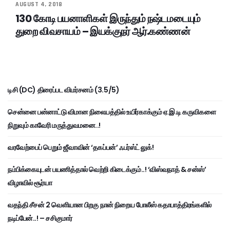
AUGUST 4, 2018
130 கோடி பயனாளிகள் இருந்தும் நஷ்டமடையும்
துறை விவசாயம் – இயக்குநர் ஆர்.கண்ணன்
டிசி (DC) திரைப்பட விமர்சனம் (3.5/5)
சென்னை பன்னாட்டு விமான நிலையத்தில் உயிர்காக்கும் ஏ.இ.டி கருவிகளை
நிறுவும் காவேரி மருத்துவமனை..!
வரவேற்பைப் பெறும் ஜீவாவின் ‘தகப்பன்’ ஃபர்ஸ்ட் லுக்!
நம்பிக்கையுடன் பயணித்தால் வெற்றி கிடைக்கும்..! ‘விஸ்வநாத் & சன்ஸ்’
விழாவில் சூர்யா
வதந்தி சீசன் 2 வெளியான பிறகு நான் நிறைய போலீஸ் கதாபாத்திரங்களில்
நடிப்பேன்..! – சசிகுமார்