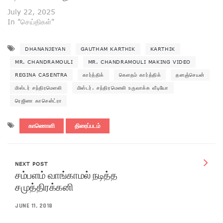
July 22, 2025
In "செய்திகள்"
DHANANJEYAN
GAUTHAM KARTHIK
KARTHIK
MR. CHANDRAMOULI
MR. CHANDRAMOULI MAKING VIDEO
REGINA CASENTRA
கார்த்திக்
கௌதம் கார்த்திக்
தனஞ்செயன்
மிஸ்டர் சந்திரமௌலி
மிஸ்டர். சந்திரமௌலி உருவாக்க வீடியோ
ரெஜினா காசென்ட்ரா
காணொளி
திரைப்படம்
NEXT POST
சம்பளம் வாங்காமல் நடித்த
சமுத்திரக்கனி
JUNE 11, 2018