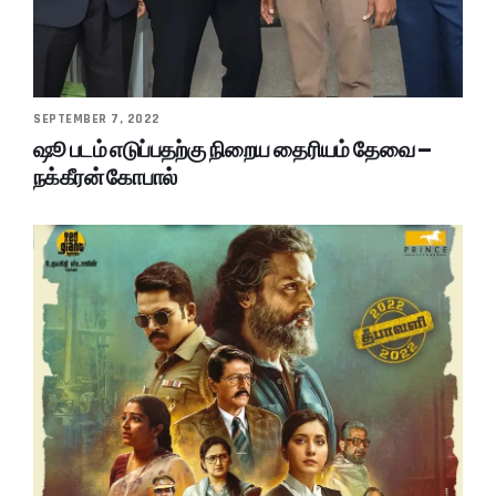
SEPTEMBER 7, 2022
ஷூ படம் எடுப்பதற்கு நிறைய தைரியம் தேவை –
நக்கீரன் கோபால்