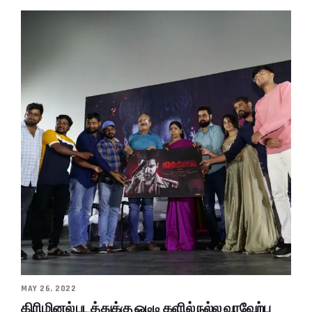
MAY 26, 2022
கிரிமினல் படத்துக்கு ஓடிடி களில் நல்ல வரவேற்பு