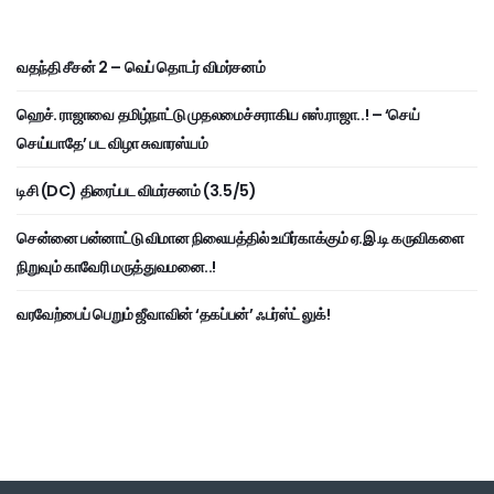
வதந்தி சீசன் 2 – வெப் தொடர் விமர்சனம்
ஹெச். ராஜாவை தமிழ்நாட்டு முதலமைச்சராகிய எஸ்.ராஜா..! – ‘செய்
செய்யாதே’ பட விழா சுவாரஸ்யம்
டிசி (DC) திரைப்பட விமர்சனம் (3.5/5)
சென்னை பன்னாட்டு விமான நிலையத்தில் உயிர்காக்கும் ஏ.இ.டி கருவிகளை
நிறுவும் காவேரி மருத்துவமனை..!
வரவேற்பைப் பெறும் ஜீவாவின் ‘தகப்பன்’ ஃபர்ஸ்ட் லுக்!