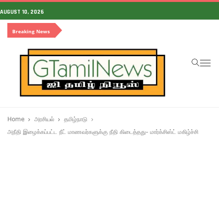
AUGUST 10, 2026
Breaking News
To
na
Home
அரசியல்
தமிழ்நாடு
அநீதி இழைக்கப்பட்ட நீட் மாணவர்களுக்கு நீதி கிடைத்தது- மார்க்சிஸ்ட் மகிழ்ச்சி