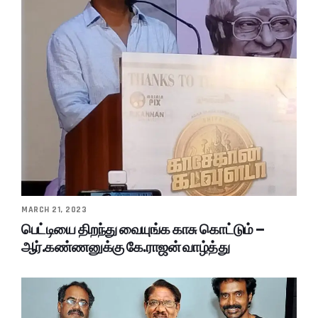
MARCH 21, 2023
பெட்டியை திறந்து வையுங்க காசு கொட்டும் –
ஆர்.கண்ணனுக்கு கே.ராஜன் வாழ்த்து