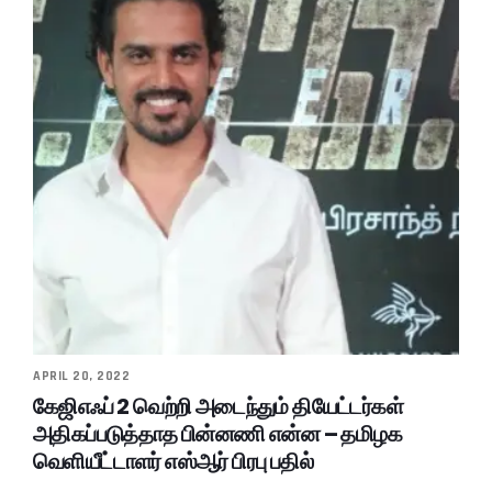
APRIL 20, 2022
கேஜிஎஃப் 2 வெற்றி அடைந்தும் தியேட்டர்கள்
அதிகப்படுத்தாத பின்னணி என்ன – தமிழக
வெளியீட்டாளர் எஸ்ஆர் பிரபு பதில்