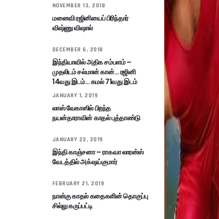
NOVEMBER 13, 2018
மனைவி ரஜினியைப் பிரிந்தார்
விஷ்ணு விஷால்
DECEMBER 6, 2018
இந்தியாவில் அதிக சம்பளம் –
முதலிடம் சல்மான் கான்… ரஜினி
14வது இடம்… கமல் 71வது இடம்
JANUARY 1, 2019
லாஸ் வேகாஸில் பிறந்த
நயன்தாராவின் காதல் புத்தாண்டு
JANUARY 22, 2019
இந்தி காஞ்சனா – ராகவா லாரன்ஸ்
வேடத்தில் அக்‌ஷய்குமார்
FEBRUARY 21, 2019
நான்கு காதல் கதைகளின் தொகுப்பு
சில்லு கருப்பட்டி