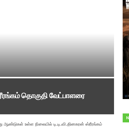
்ரீரங்கம் தொகுதி வேட்பாளரை
N
று ஆண்டுகள் உள்ள நிலையில் டி.டி.வி.தினகரன் ஸ்ரீரங்கம்