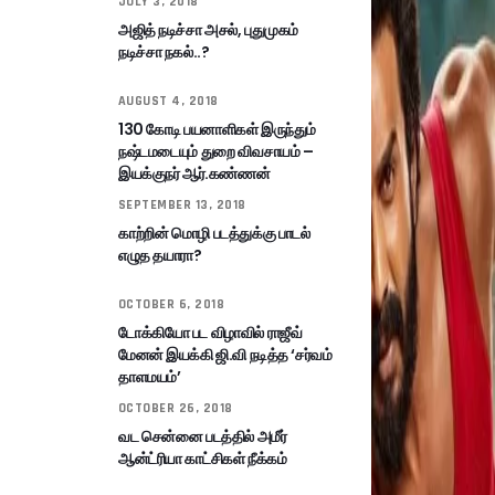
JULY 3, 2018
அஜித் நடிச்சா அசல், புதுமுகம்
நடிச்சா நகல்..?
AUGUST 4, 2018
130 கோடி பயனாளிகள் இருந்தும்
நஷ்டமடையும் துறை விவசாயம் –
இயக்குநர் ஆர்.கண்ணன்
SEPTEMBER 13, 2018
காற்றின் மொழி படத்துக்கு பாடல்
எழுத தயாரா?
OCTOBER 6, 2018
டோக்கியோ பட விழாவில் ராஜீவ்
மேனன் இயக்கி ஜி.வி நடித்த ‘சர்வம்
தாளமயம்’
OCTOBER 26, 2018
வட சென்னை படத்தில் அமீர்
ஆன்ட்ரியா காட்சிகள் நீக்கம்