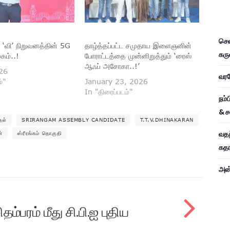
சென
‘வி’ நிறுவனத்தின் 5G
தாழ்த்தப்பட்ட சமுதாய இளைஞனின்
கரு
கம்..!
போராட்டத்தை முன்னிறுத்தும் ‘ரைஸ்
ஆஃப் அசோகா..!’
026
வரவே
்"
January 23, 2026
In "திரைப்படம்"
நம்
& ச
தல்
SRIRANGAM ASSEMBLY CANDIDATE
T.T.V.DHINAKARAN
வதந
்
ஸ்ரீரங்கம் தொகுதி
கதாப
அன்
தம்பரம் மீது சி.பி.ஐ புதிய