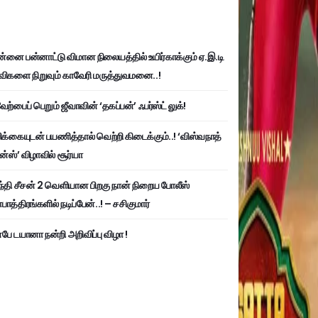
்னை பன்னாட்டு விமான நிலையத்தில் உயிர்காக்கும் ஏ.இ.டி
விகளை நிறுவும் காவேரி மருத்துவமனை..!
ற்பைப் பெறும் ஜீவாவின் ‘தகப்பன்’ ஃபர்ஸ்ட் லுக்!
பிக்கையுடன் பயணித்தால் வெற்றி கிடைக்கும்..! ‘விஸ்வநாத்
ன்ஸ்’ விழாவில் சூர்யா
்தி சீசன் 2 வெளியான பிறகு நான் நிறைய போலீஸ்
ாத்திரங்களில் நடிப்பேன்..! – சசிகுமார்
பே டயானா நன்றி அறிவிப்பு விழா !