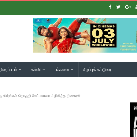
திரைப்படம்
கல்வி
பல்சுவை
சிறப்புக் கட்டுரை
கு ஸ்ரீரங்கம் தொகுதி வேட்பாளரை அறிவித்த தினகரன்