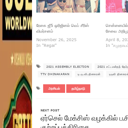
ரேகை ஜீ5 ஒரிஜினல் வெப் சீரிஸ்
சென்னையில் 
விமர்சனம்
சேவை அறிமு
November 26, 2025
April 8, 2
In "Regai"
In "சமுதாயம
2021 ASSEMBLY ELECTION
2021 சட்டமன்றத் தேர்
TTV DHINAKARAN
டி.டி.வி.தினகரன்
டிடிவி தினகரன
அரசியல்
தமிழ்நாடு
NEXT POST
ஏர்செல் மேக்சிஸ் வழக்கில் ப.சி
குற்றப்பத்திரிகை