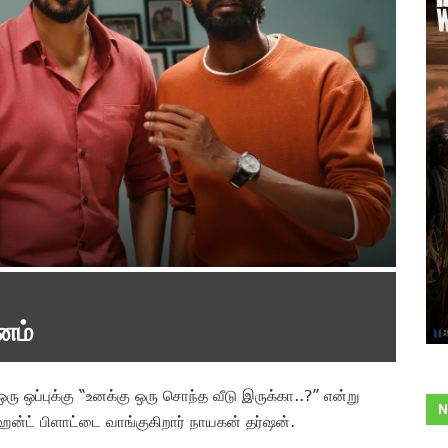
னம்
 ஒப்புக்கு “உனக்கு ஒரு சொந்த வீடு இருக்கா..?” என்று
N
ஹேன்ட் பிளாட்டை வாங்குகிறார் நாயகன் தர்ஷன்.