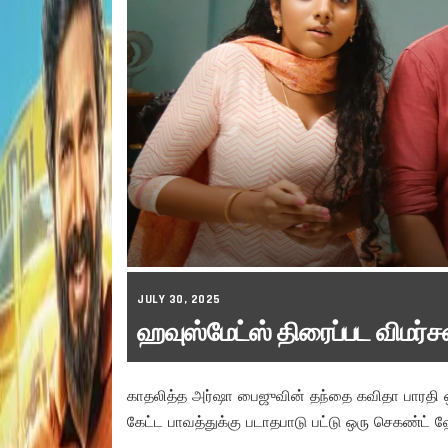
JULY 30, 2025
ஹவுஸ்மேட்ஸ் திரைப்பட விமர்ச
காதலித்த அர்ஷா பைஜுவின் தந்தை கவிதா பாரதி ஒரு
கேட்ட பாவத்துக்கு படாதபாடு பட்டு ஒரு செகண்ட் 