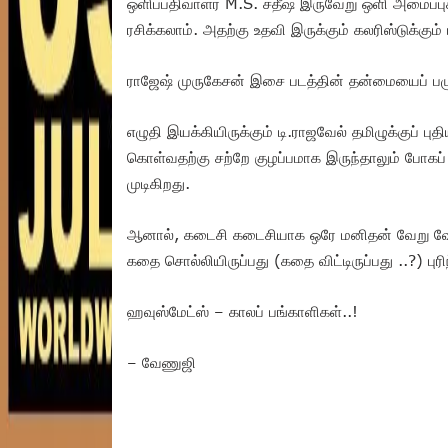
ஒளிப்பதிவாளர் M.S. சதீஷ் இருவேறு ஒளி அமைப்புக
ரசிக்கலாம். அதற்கு உதவி இருக்கும் கலரிஸ்டுக்கும் 
ராஜேஷ் முருகேசன் இசை படத்தின் தன்மையைப் பழுத
எழுதி இயக்கியிருக்கும் டி.ராஜவேல் தமிழுக்குப் புத
கொள்வதற்கு சற்றே குழப்பமாக இருந்தாலும் போகப
முடிகிறது.
ஆனால், கடைசி கடைசியாக ஒரே மனிதன் வேறு வேறு
கதை சொல்லியிருப்பது (கதை விட்டிருப்பது ..?) பு
ஹவுஸ்மேட்ஸ் – காலப் பங்காளிகள்..!
– வேணுஜி