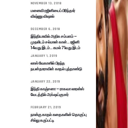
NOVEMBER 13, 2018
மனைவி ரஜினியைப் பிரிந்தார்
விஷ்ணு விஷால்
DECEMBER 6, 2018
இந்தியாவில் அதிக சம்பளம் –
முதலிடம் சல்மான் கான்… ரஜினி
14வது இடம்… கமல் 71வது இடம்
JANUARY 1, 2019
லாஸ் வேகாஸில் பிறந்த
நயன்தாராவின் காதல் புத்தாண்டு
JANUARY 22, 2019
இந்தி காஞ்சனா – ராகவா லாரன்ஸ்
வேடத்தில் அக்‌ஷய்குமார்
FEBRUARY 21, 2019
நான்கு காதல் கதைகளின் தொகுப்பு
சில்லு கருப்பட்டி