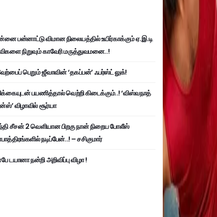
்னை பன்னாட்டு விமான நிலையத்தில் உயிர்காக்கும் ஏ.இ.டி
விகளை நிறுவும் காவேரி மருத்துவமனை..!
ற்பைப் பெறும் ஜீவாவின் ‘தகப்பன்’ ஃபர்ஸ்ட் லுக்!
பிக்கையுடன் பயணித்தால் வெற்றி கிடைக்கும்..! ‘விஸ்வநாத்
ன்ஸ்’ விழாவில் சூர்யா
்தி சீசன் 2 வெளியான பிறகு நான் நிறைய போலீஸ்
ாத்திரங்களில் நடிப்பேன்..! – சசிகுமார்
பே டயானா நன்றி அறிவிப்பு விழா !