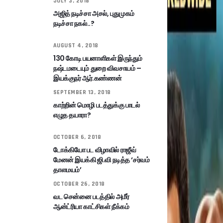
JULY 3, 2018
அஜித் நடிச்சா அசல், புதுமுகம்
நடிச்சா நகல்..?
AUGUST 4, 2018
130 கோடி பயனாளிகள் இருந்தும்
நஷ்டமடையும் துறை விவசாயம் –
இயக்குநர் ஆர்.கண்ணன்
SEPTEMBER 13, 2018
காற்றின் மொழி படத்துக்கு பாடல்
எழுத தயாரா?
OCTOBER 6, 2018
டோக்கியோ பட விழாவில் ராஜீவ்
மேனன் இயக்கி ஜி.வி நடித்த ‘சர்வம்
தாளமயம்’
OCTOBER 26, 2018
வட சென்னை படத்தில் அமீர்
ஆன்ட்ரியா காட்சிகள் நீக்கம்