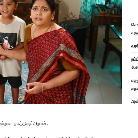
சென
கரு
வரவே
நம்
& ச
வதந
கதாப
அன்
்றாக நடித்திருக்கிறான்.