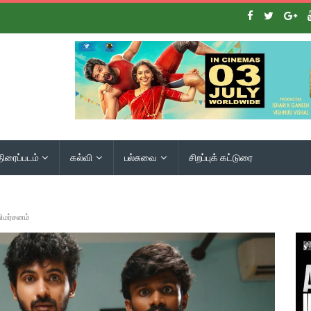
திரைப்படம்
கல்வி
பல்சுவை
சிறப்புக் கட்டுரை
ிமர்சனம்