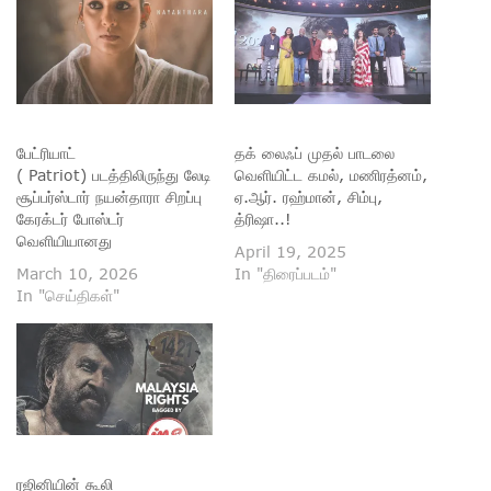
பேட்ரியாட்
தக் லைஃப் முதல் பாடலை
( Patriot) படத்திலிருந்து லேடி
வெளியிட்ட கமல், மணிரத்னம்,
சூப்பர்ஸ்டார் நயன்தாரா சிறப்பு
ஏ.ஆர். ரஹ்மான், சிம்பு,
கேரக்டர் போஸ்டர்
த்ரிஷா..!
வெளியியானது
April 19, 2025
March 10, 2026
In "திரைப்படம்"
In "செய்திகள்"
ரஜினியின் கூலி