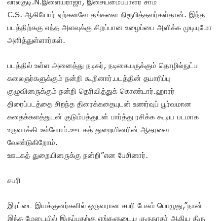
லால்குடி.N.இளையராஜா, இசையமைப்பாளர் சாம்
C.S. ஆகியோர் ஏற்கனவே தங்களை நிரூபித்தவர்கள்தான். இந்த
படத்திற்ககு எந்த அளவுக்கு சிறப்பான உழைப்பை அளிக்க முடியுமோ
அளித்துள்ளார்கள்.
படத்தில் உள்ள அனைத்து நடிகர், நடிகையருக்கும் தொழில்நுட்ப
கலைஞர்களுக்கும் நன்றி கூறினார்.படத்தின் தயாரிப்பு
குழுவினருக்கும் நன்றி தெரிவித்துக் கொண்டார்.ஹாரர்
திரைப்படத்தை சிறந்த திரைக்கதையுடன் உணர்வுப் பூர்வமான
கதைக்களத்துடன் குடும்பத்துடன் பார்த்து ரசிக்க கூடிய படமாக
உருவாக்கி உள்ளோம்.ஊடகத் துறையினரின் ஆதரவை
வேண்டுகிறோம்.
ஊடகத் துறையினருக்கு நன்றி”என பேசினார்.
சபரி
இரட்டை இயக்குனர்களில் ஒருவரான சபரி பேசும் பொழுது,”நான்
இந்த மேடையில் இருப்பதற்கு எங்களுடைய குருநாதர் ஆகிய திரு