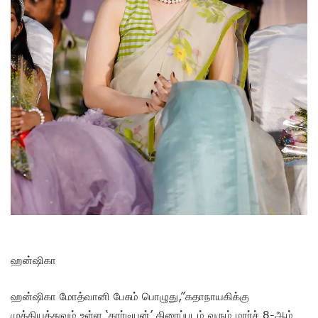
ஹன்ஷிகா
ஹன்ஷிகா மோத்வானி பேசும் பொழுது,”கதாநாயகிக்கு
முக்கியத்துவம் உள்ள ‘கார்டியன்’ திரைப்படம் வரும் மார்ச் 8-ஆம்