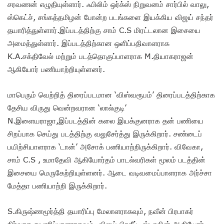
சரவணன் எழுதியுள்ளார். ஃபிலிம் ஒர்க்ஸ் நிறுவனம் சார்பில் வாலு,
ஸ்கெட்ச், சங்கத்தமிழன் போன்ற படங்களை இயக்கிய விஜய் சந்தர்
தயாரித்துள்ளார்.இப்படத்திற்கு சாம் C.S மிரட்டலான இசையை
அமைத்துள்ளார். இப்படத்திற்கான ஒளிப்பதிவாளராக
K.A.சக்திவேல் மற்றும் படத்தொகுப்பாளராக M.தியாகராஜன்
ஆகியோர் பணியாற்றியுள்ளனர்.
மாபெரும் வெற்றித் திரைப்படமான ‘விஸ்வரூபம்’ திரைப்படத்திற்காக
தேசிய விருது வென்றவரான ‘லால்குடி’
N.இளையராஜா,இப்படத்தின் கலை இயக்குனராக தன் பணியை
சிறப்பாக செய்து படத்திற்கு வலுசேர்த்து இருக்கிறார். சண்டைப்
பயிற்சியாளராக ‘டான்’ அசோக் பணியாற்றிருக்கிறார். விவேகா,
சாம் C.S , உமாதேவி ஆகியோர்தம் பாடல்வரிகள் மூலம் படத்தின்
இசையை மெருகேற்றியுள்ளனர். ஆடை வடிவமைப்பாளராக அர்ச்சா
மேத்தா பணியாற்றி இருக்கிறார்.
S.கிருஷ்ணமூர்த்தி தயாரிப்பு மேலாளராகவும், நவீன் பிரபாகர்
நிர்வாக தயாரிப்பாளராகவும், விஜய் பிரதீப், ஸ்டாலின் ஆகியோர்