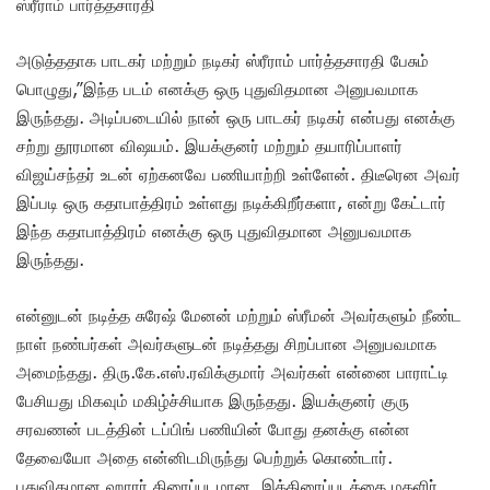
ஸ்ரீராம் பார்த்தசாரதி
அடுத்ததாக பாடகர் மற்றும் நடிகர் ஸ்ரீராம் பார்த்தசாரதி பேசும்
பொழுது,”இந்த படம் எனக்கு ஒரு புதுவிதமான அனுபவமாக
இருந்தது. அடிப்படையில் நான் ஒரு பாடகர் நடிகர் என்பது எனக்கு
சற்று தூரமான விஷயம். இயக்குனர் மற்றும் தயாரிப்பாளர்
விஜய்சந்தர் உடன் ஏற்கனவே பணியாற்றி உள்ளேன். திடீரென அவர்
இப்படி ஒரு கதாபாத்திரம் உள்ளது நடிக்கிறீர்களா, என்று கேட்டார்
இந்த கதாபாத்திரம் எனக்கு ஒரு புதுவிதமான அனுபவமாக
இருந்தது.
என்னுடன் நடித்த சுரேஷ் மேனன் மற்றும் ஸ்ரீமன் அவர்களும் நீண்ட
நாள் நண்பர்கள் அவர்களுடன் நடித்தது சிறப்பான அனுபவமாக
அமைந்தது. திரு.கே.எஸ்.ரவிக்குமார் அவர்கள் என்னை பாராட்டி
பேசியது மிகவும் மகிழ்ச்சியாக இருந்தது. இயக்குனர் குரு
சரவணன் படத்தின் டப்பிங் பணியின் போது தனக்கு என்ன
தேவையோ அதை என்னிடமிருந்து பெற்றுக் கொண்டார்.
புதுவிதமான ஹாரர் திரைப்படமான, இத்திரைப்படத்தை மகளிர்