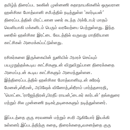
தமிழ்த் திரைப்பட உலகின் முன்னணி கதாநாயகிகளில் ஒருவரான
ஹன்சிகா மோத்வானி சமீபத்தில் நடித்துள்ள ‘கார்டியன்’
திரைப்படத்தின் மிரட்டலான டீஸர் கடந்த அக்டோபர் மாதம்
வெளியாகி மக்களிடம் பெரும் வரவேற்பை பெற்றுள்ளது. இந்த
டீஸரில் ஹன்சிகா இரட்டை வேடத்தில் வருவது மாதிரியான
காட்சிகள் அமைக்கப்பட்டுள்ளது.
ரசிகர்களை இருக்கையின் நுனியில் அமரச் செய்யும்
பயமுறுத்தக்கூடிய காட்சிகளுடன் விறுவிறுப்பான திரைக்கதை
அமைப்புடன் கூடிய காட்சிகளும் அமைந்துள்ளன.
இத்திரைப்படத்தில் ஹன்சிகா மோத்வானியுடன் சுரேஷ்
மேனன்,ஸ்ரீமன், அபிஷேக் வினோத்,ஸ்ரீராம் பார்த்தசாரதி,
‘மொட்டை’ராஜேந்திரன்,பிரதீப் ராயன்,’டைகர் கார்டன்’ தங்கதுரை
மற்றும் சில முன்னணி நடிகர்,நடிகைகளும் நடித்துள்ளனர்.
இப்படத்தை குரு சரவணன் மற்றும் சபரி ஆகியோர் இயக்கி
உள்ளனர்.இப்படத்திற்கு கதை, திரைக்கதை,வசனத்தை குரு