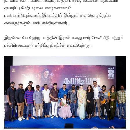
தயாரிப்பு மேற்பார்வையாளர்களாகவும்
பணியாற்றியுள்ளனர்.இப்படத்தில் இன்னும் சில தொழில்நுட்ப
கலைஞர்களும் பணியாற்றியுள்ளனர்.
இதனிடையே நேற்று படத்தின் இரண்டாவது டீசர் வெளியீடு மற்றும்
பத்திரிகையாளர் சந்திப்பு நிகழ்ச்சி நடைபெற்றது.