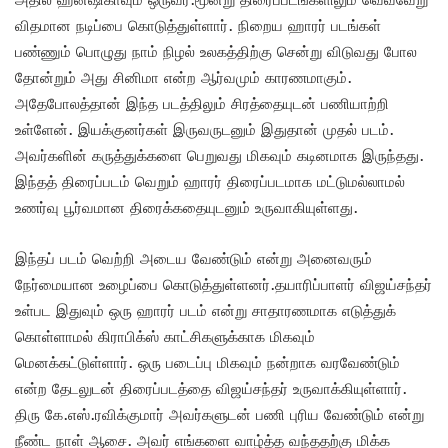
விதமான நடிப்பை கொடுத்துள்ளார். நிறைய ஹாரர் படங்கள்
பண்ணும் பொழுது நாம் நிழல் உலகத்திற்கு சென்று விடுவது போல
தோன்றும் அது சினிமா என்ற ஆர்வமும் காரணமாகும்.
அதேபோலத்தான் இந்த படத்திலும் சிரத்தையுடன் பணியாற்றி
உள்ளேன். இயக்குனர்கள் இருவருடனும் இதுதான் முதல் படம்.
அவர்களின் கருத்துக்களை பெறுவது மிகவும் கடினமாக இருந்தது.
இந்தத் திரைப்படம் வெறும் ஹாரர் திரைப்படமாக மட்டுமல்லாமல்
உணர்வு பூர்வமான திரைக்கதையுடனும் உருவாகியுள்ளது.
இந்தப் படம் வெற்றி அடைய வேண்டும் என்று அனைவரும்
நேர்மையான உழைப்பை கொடுத்துள்ளனர்.தயாரிப்பாளர் விஜய்சந்தர்
உள்பட இதுவும் ஒரு ஹாரர் படம் என்று சாதாரணமாக எடுத்துக்
கொள்ளாமல் கிராபிக்ஸ் காட்சிகளுக்காக மிகவும்
மெனக்கட்டுள்ளார். ஒரு படைப்பு மிகவும் நன்றாக வரவேண்டும்
என்ற தேடலுடன் திரைப்படத்தை விஜய்சந்தர் உருவாக்கியுள்ளார்.
திரு கே.எஸ்.ரவிக்குமார் அவர்களுடன் பணி புரிய வேண்டும் என்று
நீண்ட நாள் ஆசை. அவர் எங்களை வாழ்த்த வந்ததற்கு மிக்க