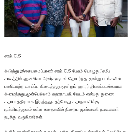
சாம்.C.S
அடுத்து இசையமைப்பாளர் சாம்.C.S பேசும் பொழுது,”சமீப
காலத்தில் ஹன்சிகா அவர்களுடன் தொடர்ந்து மூன்று படங்களில்
பணியாற்ற வாய்ப்பு கிடைத்தது.மூன்றும் ஹாரர் திரைப்படங்களாக
அமைந்தது.முன்பெல்லாம் கதாநாயகி வேடம் என்பது துணை
கதாபாத்திரமாக இருந்தது. தற்போது கதாநாயகிக்கு
முக்கியத்துவம் உள்ள கதைகளில் நிறைய முன்னணி நடிகைகள்
நடித்து வருகிறார்கள்.
அதில் ஹன்ஷிகாவும் ஒருவர்.மூன்று திரைப்படங்களிலும் வெவ்வேறு