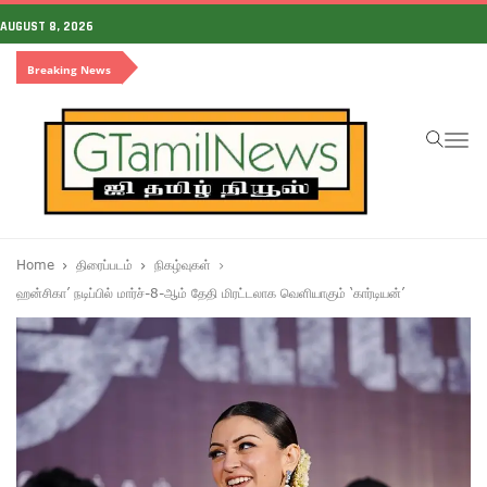
AUGUST 8, 2026
Breaking News
To
na
Home
திரைப்படம்
நிகழ்வுகள்
ஹன்சிகா’ நடிப்பில் மார்ச்-8-ஆம் தேதி மிரட்டலாக வெளியாகும் ‘கார்டியன்’