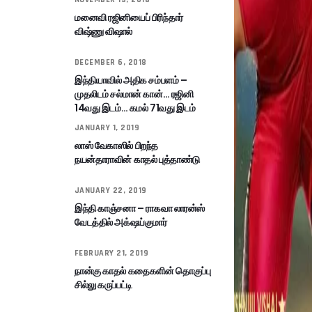
மனைவி ரஜினியைப் பிரிந்தார்
விஷ்ணு விஷால்
DECEMBER 6, 2018
இந்தியாவில் அதிக சம்பளம் –
முதலிடம் சல்மான் கான்… ரஜினி
14வது இடம்… கமல் 71வது இடம்
JANUARY 1, 2019
லாஸ் வேகாஸில் பிறந்த
நயன்தாராவின் காதல் புத்தாண்டு
JANUARY 22, 2019
இந்தி காஞ்சனா – ராகவா லாரன்ஸ்
வேடத்தில் அக்‌ஷய்குமார்
FEBRUARY 21, 2019
நான்கு காதல் கதைகளின் தொகுப்பு
சில்லு கருப்பட்டி