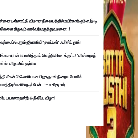
்னை பன்னாட்டு விமான நிலையத்தில் உயிர்காக்கும் ஏ.இ.டி
விகளை நிறுவும் காவேரி மருத்துவமனை..!
ற்பைப் பெறும் ஜீவாவின் ‘தகப்பன்’ ஃபர்ஸ்ட் லுக்!
பிக்கையுடன் பயணித்தால் வெற்றி கிடைக்கும்..! ‘விஸ்வநாத்
ன்ஸ்’ விழாவில் சூர்யா
்தி சீசன் 2 வெளியான பிறகு நான் நிறைய போலீஸ்
ாத்திரங்களில் நடிப்பேன்..! – சசிகுமார்
பே டயானா நன்றி அறிவிப்பு விழா !