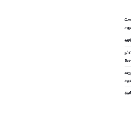
சென
கரு
வரவே
நம்
& ச
வதந
கதாப
அன்