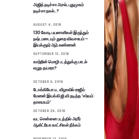
அஜித் நடிச்சா அசல், புதுமுகம்
நடிச்சா நகல்..?
AUGUST 4, 2018
130 கோடி பயனாளிகள் இருந்தும்
நஷ்டமடையும் துறை விவசாயம் –
இயக்குநர் ஆர்.கண்ணன்
SEPTEMBER 13, 2018
காற்றின் மொழி படத்துக்கு பாடல்
எழுத தயாரா?
OCTOBER 6, 2018
டோக்கியோ பட விழாவில் ராஜீவ்
மேனன் இயக்கி ஜி.வி நடித்த ‘சர்வம்
தாளமயம்’
OCTOBER 26, 2018
வட சென்னை படத்தில் அமீர்
ஆன்ட்ரியா காட்சிகள் நீக்கம்
NOVEMBER 13, 2018