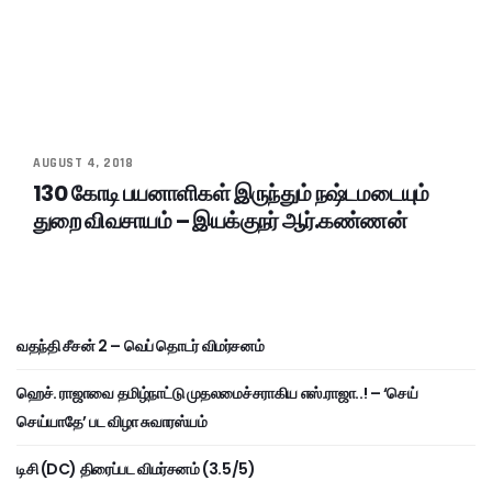
AUGUST 4, 2018
130 கோடி பயனாளிகள் இருந்தும் நஷ்டமடையும்
துறை விவசாயம் – இயக்குநர் ஆர்.கண்ணன்
வதந்தி சீசன் 2 – வெப் தொடர் விமர்சனம்
ஹெச். ராஜாவை தமிழ்நாட்டு முதலமைச்சராகிய எஸ்.ராஜா..! – ‘செய்
செய்யாதே’ பட விழா சுவாரஸ்யம்
டிசி (DC) திரைப்பட விமர்சனம் (3.5/5)