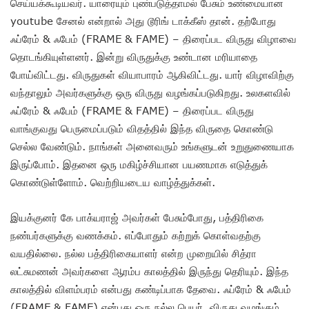
செய்யக்கூடியவர். யாரையும் புண்படுத்தாமல் பேசும் உண்மையான
youtube சேனல் என்றால் அது டூரிங் டாக்கீஸ் தான். தற்போது
ஃப்ரேம் & ஃபேம் (FRAME & FAME) – திரைப்பட விருது விழாவை
தொடங்கியுள்ளனர். இன்று விருதுக்கு உண்டான மரியாதை
போய்விட்டது. விருதுகள் வியாபாரம் ஆகிவிட்டது. யார் விழாவிற்கு
வந்தாலும் அவர்களுக்கு ஒரு விருது வழங்கப்படுகிறது. உலகளவில்
ஃப்ரேம் & ஃபேம் (FRAME & FAME) – திரைப்பட விருது
வாங்குவது பெருமைப்படும் விதத்தில் இந்த விருதை கொண்டு
செல்ல வேண்டும். நாங்கள் அனைவரும் உங்களுடன் உறுதுணையாக
இருப்போம். இதனை ஒரு மகிழ்ச்சியான பயணமாக எடுத்துக்
கொண்டுள்ளோம். வெற்றியடைய வாழ்த்துக்கள்.
இயக்குனர் கே பாக்யராஜ் அவர்கள் பேசும்போது, பத்திரிகை
நண்பர்களுக்கு வணக்கம். எப்போதும் கற்றுக் கொள்வதற்கு
வயதில்லை. நல்ல பத்திரிகையாளர் என்ற முறையில் சித்ரா
லட்சுமணன் அவர்களை ஆரம்ப காலத்தில் இருந்து தெரியும். இந்த
காலத்தில் விளம்பரம் என்பது கண்டிப்பாக தேவை. ஃப்ரேம் & ஃபேம்
(FRAME & FAME) என்பது ஒரு நல்ல பெயர். விருது வழங்கும்