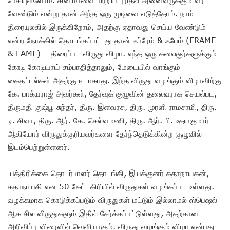
வேண்டும் என்று தான் அந்த ஒரு முடிவை எடுத்தோம். நாம்
திரையுலகில் இருக்கிறோம், அதற்கு ஏதாவது செய்ய வேண்டும்
என்ற நோக்கில் தொடங்கப்பட்டது தான் ஃப்ரேம் & ஃபேம் (FRAME
& FAME) – திரைப்பட விருது விழா. எந்த ஒரு கலைஞர்களுக்கும்
கோடி கோடியாய் சம்பாதித்தாலும், மேடையில் வாங்கும்
கைதட்டல்கள் அதற்கு ஈடாகாது. இந்த விருது வழங்கும் விழாவிற்கு
கே. பாக்யராஜ் அவர்கள், தேர்வுக் குழுவின் தலைவராக செயல்பட,
திருமதி குஷ்பூ சுந்தர், திரு. இளவரசு, திரு. முரளி ராமசாமி, திரு.
டி. சிவா, திரு. ஆர். கே. செல்வமணி, திரு. ஆர். பி. உதயகுமார்
ஆகியோர் விருதுக்குரியவர்களை தேர்ந்தெடுக்கின்ற குழுவில்
இடம்பெற்றுள்ளனர்.
பத்திரிக்கை தொடர்பாளர் தொடங்கி, இயக்குனர் கதாநாயகன்,
கதாநாயகி என 50 கேட்டகிரியில் விருதுகள் வழங்கப்பட உள்ளது.
வழக்கமாக கொடுக்கப்படும் விருதுகள் மட்டும் இல்லாமல் ஸ்பெஷல்
ஆக சில விருதுகளும் இதில் சேர்க்கப்பட்டுள்ளது, அதற்கான
அறிவிப்பு விரைவில் வெளியாகும். விருது வழங்கும் விழா என்பது