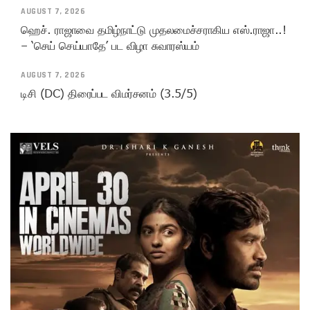
AUGUST 7, 2026
ஹெச். ராஜாவை தமிழ்நாட்டு முதலமைச்சராகிய எஸ்.ராஜா..!
– ‘செய் செய்யாதே’ பட விழா சுவாரஸ்யம்
AUGUST 7, 2026
டிசி (DC) திரைப்பட விமர்சனம் (3.5/5)