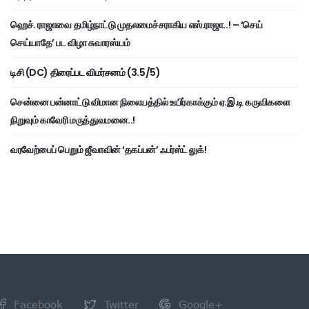
ஹெச். ராஜாவை தமிழ்நாட்டு முதலமைச்சராகிய எஸ்.ராஜா..! – ‘செய்
செய்யாதே’ பட விழா சுவாரஸ்யம்
டிசி (DC) திரைப்பட விமர்சனம் (3.5/5)
சென்னை பன்னாட்டு விமான நிலையத்தில் உயிர்காக்கும் ஏ.இ.டி கருவிகளை
நிறுவும் காவேரி மருத்துவமனை..!
வரவேற்பைப் பெறும் ஜீவாவின் ‘தகப்பன்’ ஃபர்ஸ்ட் லுக்!
Facebook
Twitter
Google+