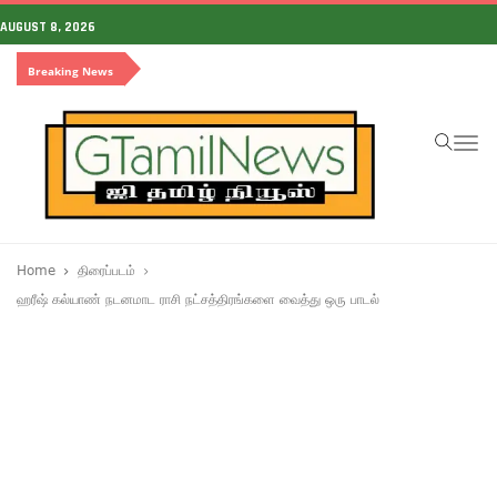
AUGUST 8, 2026
Breaking News
To
na
Home
திரைப்படம்
ஹரீஷ் கல்யாண் நடனமாட ராசி நட்சத்திரங்களை வைத்து ஒரு பாடல்