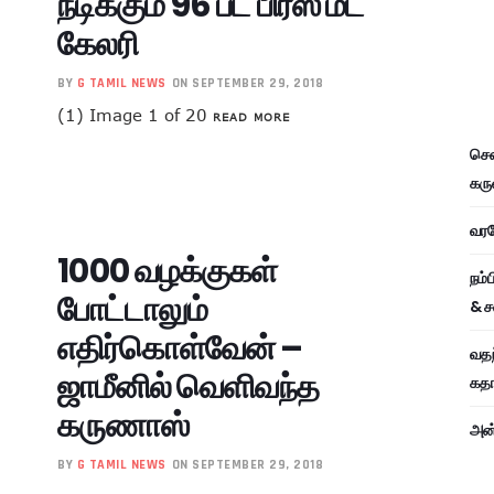
நடிக்கும் 96 பட பிரஸ் மீட்
கேலரி
BY
G TAMIL NEWS
ON SEPTEMBER 29, 2018
(1) Image 1 of 20
READ MORE
சென
கரு
வரவே
1000 வழக்குகள்
நம்
போட்டாலும்
& ச
எதிர்கொள்வேன் –
வதந
ஜாமீனில் வெளிவந்த
கதாப
கருணாஸ்
அன்
BY
G TAMIL NEWS
ON SEPTEMBER 29, 2018