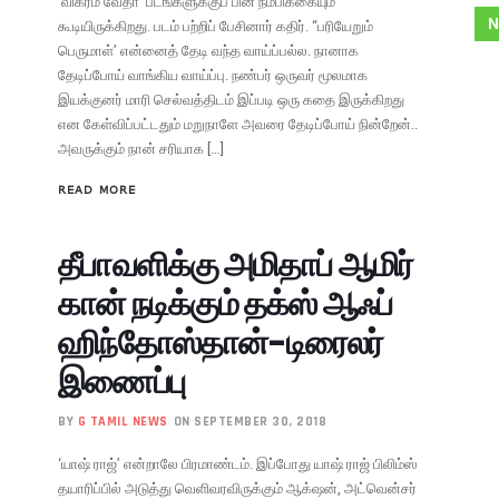
‘விக்ரம் வேதா’ படங்களுக்குப் பின் நம்பிக்கையும்
N
கூடியிருக்கிறது. படம் பற்றிப் பேசினார் கதிர். “பரியேறும்
பெருமாள்’ என்னைத் தேடி வந்த வாய்ப்பல்ல. நானாக
தேடிப்போய் வாங்கிய வாய்ப்பு. நண்பர் ஒருவர் மூலமாக
இயக்குனர் மாரி செல்வத்திடம் இப்படி ஒரு கதை இருக்கிறது
என கேள்விப்பட்டதும் மறுநாளே அவரை தேடிப்போய் நின்றேன்..
அவருக்கும் நான் சரியாக […]
READ MORE
தீபாவளிக்கு அமிதாப் ஆமிர்
கான் நடிக்கும் தக்ஸ் ஆஃப்
ஹிந்தோஸ்தான்-டிரைலர்
இணைப்பு
BY
G TAMIL NEWS
ON SEPTEMBER 30, 2018
‘யாஷ் ராஜ்’ என்றாலே பிரமாண்டம். இப்போது யாஷ் ராஜ் பிலிம்ஸ்
தயாரிப்பில் அடுத்து வெளிவரவிருக்கும் ஆக்‌ஷன், அட்வென்சர்