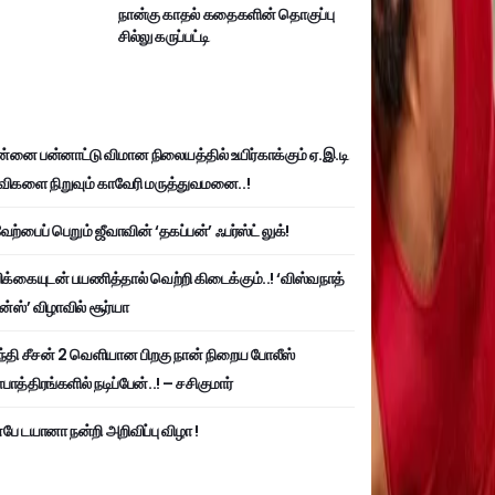
நான்கு காதல் கதைகளின் தொகுப்பு
சில்லு கருப்பட்டி
்னை பன்னாட்டு விமான நிலையத்தில் உயிர்காக்கும் ஏ.இ.டி
விகளை நிறுவும் காவேரி மருத்துவமனை..!
ற்பைப் பெறும் ஜீவாவின் ‘தகப்பன்’ ஃபர்ஸ்ட் லுக்!
பிக்கையுடன் பயணித்தால் வெற்றி கிடைக்கும்..! ‘விஸ்வநாத்
ன்ஸ்’ விழாவில் சூர்யா
்தி சீசன் 2 வெளியான பிறகு நான் நிறைய போலீஸ்
ாத்திரங்களில் நடிப்பேன்..! – சசிகுமார்
பே டயானா நன்றி அறிவிப்பு விழா !