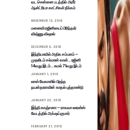
வட சென்னை படத்தில் அமீர்
ஆன்ட்ரியா காட்சிகள் நீக்கம்
NOVEMBER 13, 2018
மனைவி ரஜினியைப் பிரிந்தார்
விஷ்ணு விஷால்
DECEMBER 6, 2018
இந்தியாவில் அதிக சம்பளம் –
முதலிடம் சல்மான் கான்… ரஜினி
14வது இடம்… கமல் 71வது இடம்
JANUARY 1, 2019
லாஸ் வேகாஸில் பிறந்த
நயன்தாராவின் காதல் புத்தாண்டு
JANUARY 22, 2019
இந்தி காஞ்சனா – ராகவா லாரன்ஸ்
வேடத்தில் அக்‌ஷய்குமார்
FEBRUARY 21, 2019