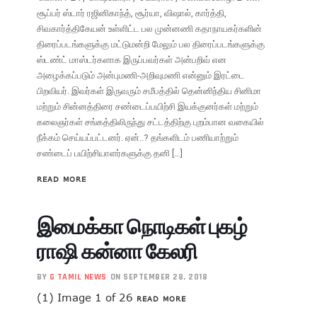
சூப்பர் ஸ்டார் ரஜினிகாந்த், சூர்யா, விஷால், கார்த்தி,
சிவகார்த்திகேயன் உள்ளிட்ட பல முன்னணி கதாநாயகர்களின்
திரைப்படங்களுக்கு மட்டுமன்றி மேலும் பல திரைப்படங்களுக்கு
ஸ்டண்ட் மாஸ்டர்களாக இருப்பவர்கள் அன்பறிவ் என
அழைக்கப்படும் அன்புமணி-அறிவுமணி என்னும் இரட்டை
பிறவியர். இவர்கள் இருவரும் சமீபத்தில் தென்னிந்திய சினிமா
மற்றும் சின்னத்திரை சண்டைப்பயிற்சி இயக்குனர்கள் மற்றும்
கலைஞர்கள் சங்கத்திலிருந்து சட்டத்திற்கு புறம்பான வகையில்
நீக்கம் செய்யப்பட்டனர். ஏன்..? தங்களிடம் பணியாற்றும்
சண்டைப் பயிற்சியாளர்களுக்கு தனி […]
READ MORE
இமைக்கா நொடிகள் புகழ்
ராஷி கன்னா கேலரி
BY
G TAMIL NEWS
ON SEPTEMBER 28, 2018
(1) Image 1 of 26
READ MORE