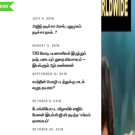
EWS
JULY 3, 2018
அஜித் நடிச்சா அசல், புதுமுகம்
நடிச்சா நகல்..?
AUGUST 4, 2018
130 கோடி பயனாளிகள் இருந்தும்
நஷ்டமடையும் துறை விவசாயம் –
இயக்குநர் ஆர்.கண்ணன்
SEPTEMBER 13, 2018
காற்றின் மொழி படத்துக்கு பாடல்
எழுத தயாரா?
OCTOBER 6, 2018
டோக்கியோ பட விழாவில் ராஜீவ்
மேனன் இயக்கி ஜி.வி நடித்த ‘சர்வம்
தாளமயம்’
OCTOBER 26, 2018