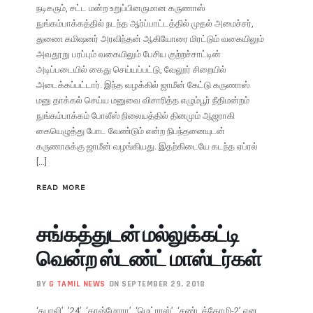
நடிகரும், சட்ட மன்ற உறுப்பினருமான கருணாஸ்
நுங்கம்பாக்கத்தில் நடந்த ஆர்ப்பாட்டத்தில் முதல் அமைச்சர்,
துணை கமி‌ஷனர் அரவிந்தன் ஆகியோரை மிரட்டும் வகையிலும்
அவதூறு பரப்பும் வகையிலும் பேசிய குற்றச்சாட்டின்
அடிப்படையில் கைது செய்யப்பட்டு, வேலூர் சிறையில்
அடைக்கப்பட்டார். இந்த வழக்கில் ஜாமீன் கேட்டு கருணாஸ்
மனு தாக்கல் செய்ய மனுவை விசாரித்த எழும்பூர் நீதிமன்றம்
நுங்கம்பாக்கம் போலீஸ் நிலையத்தில் தினமும் ஆஜராகி
கையெழுத்து போட வேண்டும் என்ற நிபந்தனையுடன்
கருணாசுக்கு ஜாமீன் வழங்கியது. இதற்கிடையே கடந்த ஏப்ரல்
[…]
READ MORE
சங்கத்துடன் மல்லுக்கட்டி
வென்ற ஸ்டண்ட் மாஸ்டர்கள்
BY
G TAMIL NEWS
ON SEPTEMBER 29, 2018
‘கபாலி’. ’24’, ‘காஷ்மோரா’, ‘மெட்ராஸ்’, ‘சண்டக்கோழி-2’ என