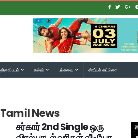
திரைப்படம்
கல்வி
பல்சுவை
சிறப்புக் கட்டுரை
G Tamil News
சர்கார் 2nd Single ஒரு
விரல் பாடல் வரிகள் வீடியோ