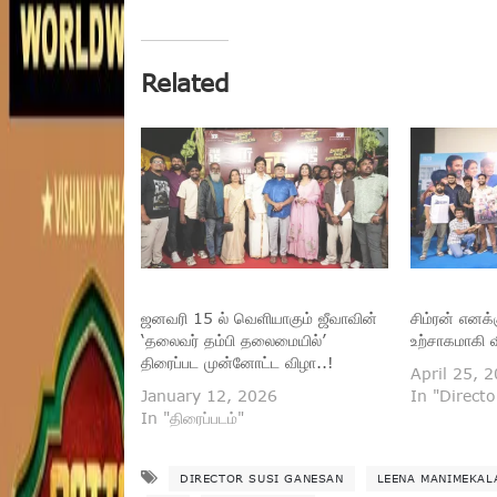
Related
ஜனவரி 15 ல் வெளியாகும் ஜீவாவின்
சிம்ரன் எனக்
‘தலைவர் தம்பி தலைமையில்’
உற்சாகமாகி வ
திரைப்பட முன்னோட்ட விழா..!
April 25, 
January 12, 2026
In "Direct
In "திரைப்படம்"
DIRECTOR SUSI GANESAN
LEENA MANIMEKAL