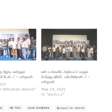
கு ஜோடி என்றதும்
என் படங்களில் அதிகபட்ச வசூல்
ிட்டேன்..! – சசிகுமார்
பெற்றது டூரிஸ்ட் ஃபேமிலிதான்..! –
சசிகுமார்
2025
or Abhushan Jeevind"
May 14, 2025
In "திரைப்படம்"
AI
ME TOO
SUSI GANESAN
இயக்குநர் சுசி கணேசன்