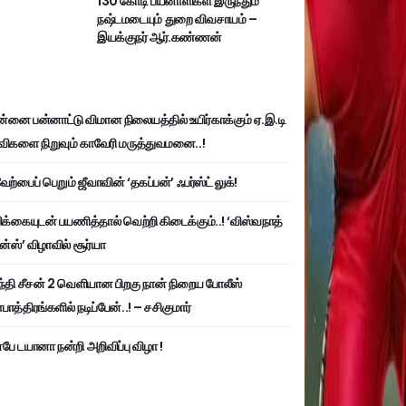
130 கோடி பயனாளிகள் இருந்தும்
நஷ்டமடையும் துறை விவசாயம் –
இயக்குநர் ஆர்.கண்ணன்
்னை பன்னாட்டு விமான நிலையத்தில் உயிர்காக்கும் ஏ.இ.டி
விகளை நிறுவும் காவேரி மருத்துவமனை..!
ற்பைப் பெறும் ஜீவாவின் ‘தகப்பன்’ ஃபர்ஸ்ட் லுக்!
பிக்கையுடன் பயணித்தால் வெற்றி கிடைக்கும்..! ‘விஸ்வநாத்
ன்ஸ்’ விழாவில் சூர்யா
்தி சீசன் 2 வெளியான பிறகு நான் நிறைய போலீஸ்
ாத்திரங்களில் நடிப்பேன்..! – சசிகுமார்
பே டயானா நன்றி அறிவிப்பு விழா !