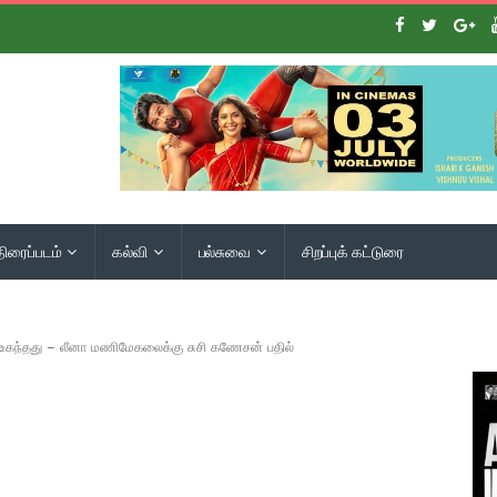
திரைப்படம்
கல்வி
பல்சுவை
சிறப்புக் கட்டுரை
 உகந்தது – லீனா மணிமேகலைக்கு சுசி கணேசன் பதில்