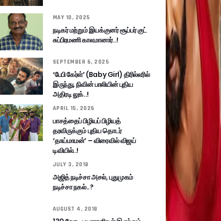
MAY 10, 2025
நடிகர் மற்றும் இயக்குனர் சூப்பர் குட்
சுப்பிரமணி காலமானார்..!
SEPTEMBER 6, 2025
‘பேபி கேர்ள்’ (Baby Girl) திரில்லரில்
இருந்து, நிவின் பாலியின் புதிய
அதிரடி லுக்..!
APRIL 15, 2026
பாசத்தைப் பிழியப் பிழியத்
தரவிருக்கும் புதிய தொடர்
‘தாய்மாமன்’ – விரைவில் விஜய்
டிவியில்..!
JULY 3, 2018
அஜித் நடிச்சா அசல், புதுமுகம்
நடிச்சா நகல்..?
AUGUST 4, 2018