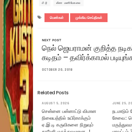
மீ டூ
லீனா மணிமேகலை
பெண்கள்
முக்கிய செய்திகள்
NEXT POST
நெல் ஜெயராமன் குறித்த நடிகர்
கடிதம் – தவிர்க்காமல் படியுங்
OCTOBER 20, 2018
Related Posts
AUGUST 5, 2026
JUNE 25, 2
சென்னை பன்னாட்டு விமான
நடமாடும்
நிலையத்தில் உயிர்காக்கும்
சேவை: ச
ஏ.இ.டி கருவிகளை நிறுவும்
மருத்துவ
காவேரி மருத்துவமனை..!
மாவட்டம் 