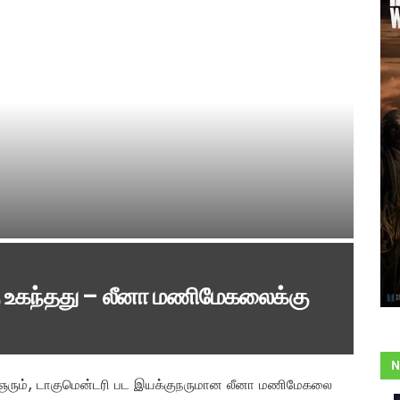
ு உகந்தது – லீனா மணிமேகலைக்கு
N
 கவிஞரும், டாகுமென்டரி பட இயக்குநருமான லீனா மணிமேகலை