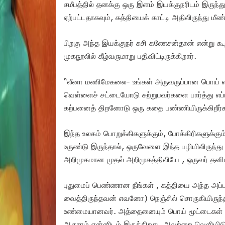
சமீபத்தில் தனக்கு ஒரு இளம் இயக்குநரிடம் இருந்
ஏற்பட்டதாகவும், கத்தியைக் காட்டி அதிலிருந்து மீண்
பிறகு அந்த இயக்குநர் சுசி கணேசன்தான் என்று கூ
முகநூலில் கீழ்வருமாறு பதிவிட்டிருக்கிறார்.
“லீனா மணிமேகலை- உங்கள் அருவருப்பான பொய் என்
வெள்ளைச் சட்டையோடு சுற்றுபவர்களை பார்த்து எப
கற்பனைத் திறனோடு ஒரு கதை பண்ணியிருக்கிறீர்க
இந்த உலகம் பொறுக்கிகளுக்கும், போக்கிரிகளுக்கும்
உருண்டு இருந்தால், ஒருவேளை இந்த பழியிலிருந்து 
அறிமுகமான முதல் அறிமுகத்திலியே , ஒருவர் தனி
புதுமைப் பெண்ணான நீங்கள் , கத்தியை அந்த அப்ப
வைத்திருந்தவன் எவனோ) நெஞ்சில் சொருகியிருந்தா
உண்மையானவர். அத்தைனையும் பொய் மூட்டைகள் எ
ஆதாரம் என்னிடம் இருக்கிறது. அவற்றை வெளியிட