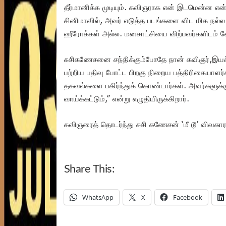
தீர்மானிக்க முடியும். கவிஞராக என் இடமென்ன என
சினிமாவில், அவர் எடுத்த படங்களை விட மிக நல்ல
ஹீரோக்கள் அல்ல. மனசாட்சியை விற்பவர்களிடம் வேறு
சுசிகணேசனை சந்திக்கும்போதே நான் கவிஞர்,இயக்
பற்றிய பதிவு போட்ட பிறகு நிறைய பத்திரிகையாளர
தகவல்களை பகிர்ந்துக் கொண்டார்கள். அவர்களுக்க
வாய்க்கட்டும்,” என்று எழுதியிருக்கிறார்.
கவிஞரைத் தொடர்ந்து சுசி கணேசன் ‘மீ டூ’ விவகாரத்
Share This:
WhatsApp
X
Facebook