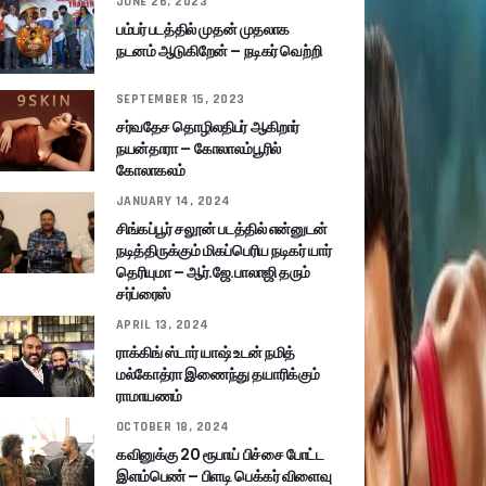
JUNE 26, 2023
பம்பர் படத்தில் முதன் முதலாக
நடனம் ஆடுகிறேன் – நடிகர் வெற்றி
SEPTEMBER 15, 2023
சர்வதேச தொழிலதிபர் ஆகிறார்
நயன்தாரா – கோலாலம்பூரில்
கோலாகலம்
JANUARY 14, 2024
சிங்கப்பூர் சலூன் படத்தில் என்னுடன்
நடித்திருக்கும் மிகப்பெரிய நடிகர் யார்
தெரியுமா – ஆர்.ஜே.பாலாஜி தரும்
சர்ப்ரைஸ்
APRIL 13, 2024
ராக்கிங் ஸ்டார் யாஷ் உடன் நமித்
மல்கோத்ரா இணைந்து தயாரிக்கும்
ராமாயணம்
OCTOBER 18, 2024
கவினுக்கு 20 ரூபாய் பிச்சை போட்ட
இளம்பெண் – பிளடி பெக்கர் விளைவு