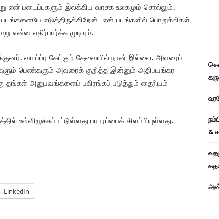
்று என் படைப்புகளும் இலக்கிய வாசக உலகமும் சொல்லும்.
 படங்களையே எடுத்திருக்கிறேன். என் படங்களில் பொறுக்கிகள்
 என்ன எதிர்பார்க்க முடியும்.
குனர். வாய்ப்பு கேட்கும் தேவையில் நான் இல்லை. அவரைப்
சென
்களும் பெண்களும் அவரைக் குறித்த இன்னும் அதிபயங்கர
கரு
ு தங்கள் அனுபவங்களைப் பகிரங்கப் படுத்தும் தைரியம்
வரவே
நம்
தில் உள்ளிழுக்கப்பட்டுள்ளது பரபரப்பைக் கிளப்பியுள்ளது.
& ச
வதந
கதாப
அன்
LinkedIn