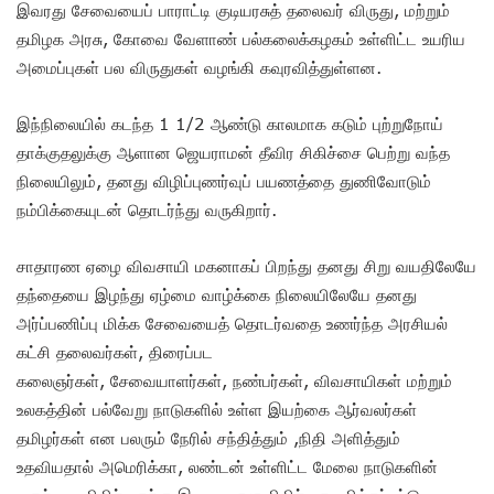
இவரது சேவையைப் பாராட்டி குடியரசுத் தலைவர் விருது, மற்றும்
தமிழக அரசு, கோவை வேளாண் பல்கலைக்கழகம் உள்ளிட்ட உயரிய
அமைப்புகள் பல விருதுகள் வழங்கி கவுரவித்துள்ளன.
இந்நிலையில் கடந்த 1 1/2 ஆண்டு காலமாக கடும் புற்றுநோய்
தாக்குதலுக்கு ஆளான ஜெயராமன் தீவிர சிகிச்சை பெற்று வந்த
நிலையிலும், தனது விழிப்புணர்வுப் பயணத்தை துணிவோடும்
நம்பிக்கையுடன் தொடர்ந்து வருகிறார்.
சாதாரண ஏழை விவசாயி மகனாகப் பிறந்து தனது சிறு வயதிலேயே
தந்தையை இழந்து ஏழ்மை வாழ்க்கை நிலையிலேயே தனது
அர்ப்பணிப்பு மிக்க சேவையைத் தொடர்வதை உணர்ந்த அரசியல்
கட்சி தலைவர்கள், திரைப்பட
கலைஞர்கள், சேவையாளர்கள், நண்பர்கள், விவசாயிகள் மற்றும்
உலகத்தின் பல்வேறு நாடுகளில் உள்ள இயற்கை ஆர்வலர்கள்
தமிழர்கள் என பலரும் நேரில் சந்தித்தும் ,நிதி அளித்தும்
உதவியதால் அமெரிக்கா, லண்டன் உள்ளிட்ட மேலை நாடுகளின்