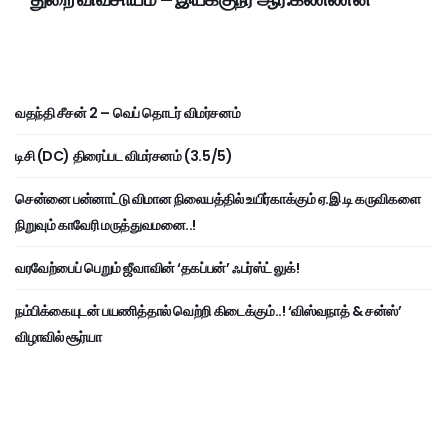
வதந்தி சீசன் 2 – வெப் தொடர் விமர்சனம்
டிசி (DC) திரைப்பட விமர்சனம் (3.5/5)
சென்னை பன்னாட்டு விமான நிலையத்தில் உயிர்காக்கும் ஏ.இ.டி கருவிகளை
நிறுவும் காவேரி மருத்துவமனை..!
வரவேற்பைப் பெறும் ஜீவாவின் ‘தகப்பன்’ ஃபர்ஸ்ட் லுக்!
நம்பிக்கையுடன் பயணித்தால் வெற்றி கிடைக்கும்..! ‘விஸ்வநாத் & சன்ஸ்’
விழாவில் சூர்யா