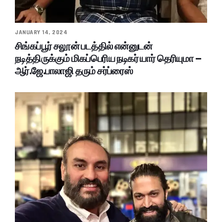
JANUARY 14, 2024
சிங்கப்பூர் சலூன் படத்தில் என்னுடன்
நடித்திருக்கும் மிகப்பெரிய நடிகர் யார் தெரியுமா –
ஆர்.ஜே.பாலாஜி தரும் சர்ப்ரைஸ்