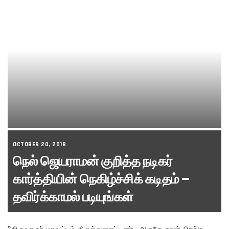
OCTOBER 20, 2018
நெல் ஜெயராமன் குறித்த நடிகர்
கார்த்தியின் நெகிழ்ச்சிக் கடிதம் –
தவிர்க்காமல் படியுங்கள்
“திருவாருர் மாவட்டம் திருத்துறைப்பூண்டி அருகே தான் பிறந்த