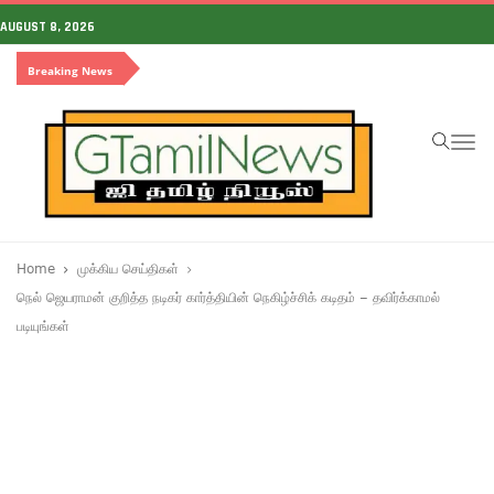
AUGUST 8, 2026
Breaking News
To
na
Home
முக்கிய செய்திகள்
நெல் ஜெயராமன் குறித்த நடிகர் கார்த்தியின் நெகிழ்ச்சிக் கடிதம் – தவிர்க்காமல்
படியுங்கள்