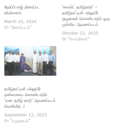
ஹேப்பி ராஜ் திரைப்பட
‘வைல்ட் தமிழ்நாடு’ –
விமர்சனம்
தமிழ்நாட்டின் பல்லுயிர்
சூழலைக் கொண்டாடும் ஒரு
March 25, 2026
முக்கிய ஆவணப்படம்
In "திரைப்படம்"
October 22, 2025
In "செய்திகள்"
தமிழ்நாட்டின் பல்லுயிர்
தன்மையை கொண்டாடும்
‘வன தமிழ் நாடு’ ஆவணப்படம்
வெளியீடு..!
September 12, 2025
In "சமுதாயம்"