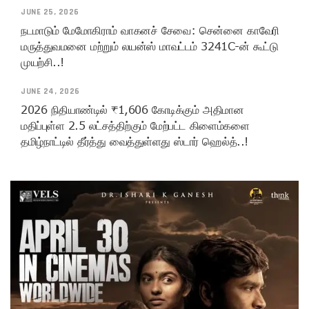
JUNE 25, 2026
நடமாடும் மேமோகிராம் வாகனச் சேவை: சென்னை காவேரி
மருத்துவமனை மற்றும் லயன்ஸ் மாவட்டம் 3241C-ன் கூட்டு
முயற்சி..!
JUNE 24, 2026
2026 நிதியாண்டில் ₹1,606 கோடிக்கும் அதிமான
மதிப்புள்ள 2.5 லட்சத்திற்கும் மேற்பட்ட கிளைம்களை
தமிழ்நாட்டில் தீர்த்து வைத்துள்ளது ஸ்டார் ஹெல்த்..!