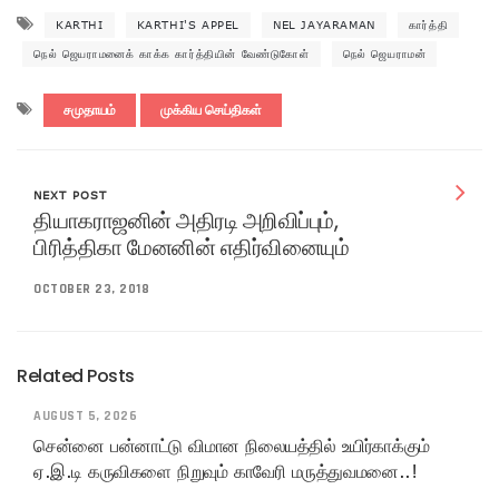
KARTHI
KARTHI'S APPEL
NEL JAYARAMAN
கார்த்தி
நெல் ஜெயராமனைக் காக்க கார்த்தியின் வேண்டுகோள்
நெல் ஜெயராமன்
சமுதாயம்
முக்கிய செய்திகள்
NEXT POST
தியாகராஜனின் அதிரடி அறிவிப்பும்,
பிரித்திகா மேனனின் எதிர்வினையும்
OCTOBER 23, 2018
Related Posts
AUGUST 5, 2026
சென்னை பன்னாட்டு விமான நிலையத்தில் உயிர்காக்கும்
ஏ.இ.டி கருவிகளை நிறுவும் காவேரி மருத்துவமனை..!